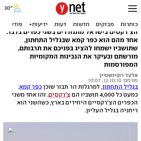
כפר קמא: מעשה בקווקזי,
צ'רקסי ומוסלמי
הצ'רקסים בישראל מתגוררים בשני כפרים בלבד.
אחד מהם הוא כפר קמא שבגליל התחתון,
שתושביו ישמחו להציג בפניכם את תרבותם,
מורשתם ובעיקר את הגבינות המקומיות
המפורסמות
אלעד רובינשטיין
פורסם: 12.10.10, 10:07
בגליל התחתון
, למרגלות הר תבור שוכן
כפר קמא
.
כמעט כל 4,000 תושביו הם
צ'רקסים
. זהו אחד משני
הכפרים הצ'רקסיים היחידים בארץ, כשהשני הוא
ריחניה בגליל העליון.