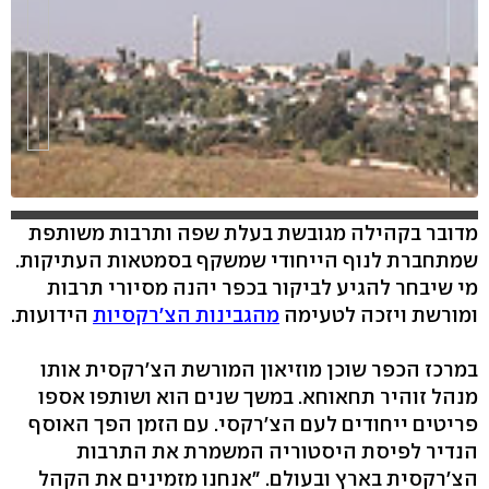
מדובר בקהילה מגובשת בעלת שפה ותרבות משותפת
שמתחברת לנוף הייחודי שמשקף בסמטאות העתיקות.
hlsjs-lite: Network error
מי שיבחר להגיע לביקור בכפר יהנה מסיורי תרבות
ומורשת ויזכה לטעימה
מהגבינות הצ'רקסיות
הידועות.
במרכז הכפר שוכן מוזיאון המורשת הצ'רקסית אותו
מנהל זוהיר תחאוחא. במשך שנים הוא ושותפו אספו
פריטים ייחודים לעם הצ'רקסי. עם הזמן הפך האוסף
הנדיר לפיסת היסטוריה המשמרת את התרבות
הצ'רקסית בארץ ובעולם. "אנחנו מזמינים את הקהל