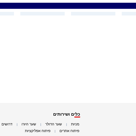
כלים ושירותים
מניות
שער הדולר
שער היורו
דרושים
|
|
|
|
פיתוח אתרים
פיתוח אפליקציות
|
|