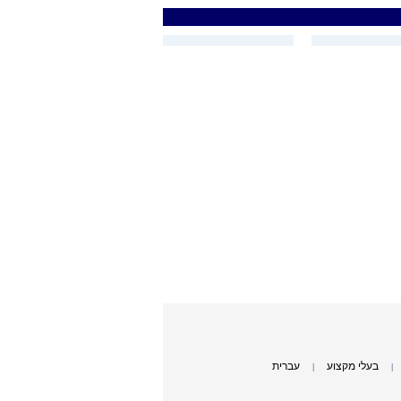
בעלי מקצוע
עברית
|
|