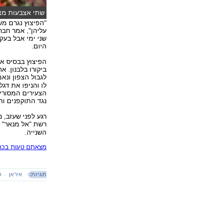
שתי אצבעות מציו
קינן)
"הפיצוץ נגרם מש
עליהן", אמר חבר
היום.
הפיצוץ בבסיס אי
ביקורו בלבנון. 
לגבול הצפון ונא
לו והניפו את דגל
הצעירים המסורי
נגד התוקפנים וה
רגע לפני שעזב, נ
רשת "אל מנאר" ד
השנייה.
מצאתם טעות בכתב
תגיות:
איראן
ט