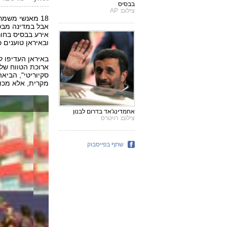
בבסיס
צילום: AP
18 מאנשי משמר
אבל במדינה מבטל
ובאיראן טוענים 
ארוכת הטווח של 
סקיוריטי", הביא
מקרית, אלא מכוו
אחמדינג'אד בדרום לבנון
צילום: רויטרס
שתף בפייסבוק