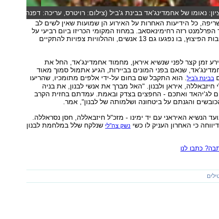
ן: נאומו של אחמדינג'אד בבינת ג'ביל (צילום: רויטרס, עריכה: דפנה
ריפה, כל הידיעות האחרות על האירוע הן שמועות שאין לשים לב
 הפרלמנט רזה רחימינאסאב. במחוז המקומי הכריזו ביום רביעי על
שני ימי אבל בעקבות הפיצוץ, בו נפגעו גם 13 אנשים, וההלוויות צפויות להתקיים
רע זמן קצר לפני שנשיא איראן, מחמוד אחמדינג'אד, החל את
אחמדינג'אד, שנאם בפני המונים בביירות, הגיע אתמול סמוך מאוד
ם
. הוא התקבל שם בחום על-ידי אלפים מתומכיו, שהריעו
בבינת ג'ביל
י חיזבאללה, איראן ולבנון. "האל מברך את אנשי לבנון, את בניה
ם לג'יהאד ואתכם - החפצים בצדק ובאמת. עמדתם בחזית הקרב
כובשים והגנתם על ביטחונה ושלמותה של לבנון", אמר.
ועד הנשיא האיראני עם יד ימינו - מזכ"ל חיזבאללה, חסן נסראללה.
יווחה כי האחרון העניק לו כשי
שנלקח שלל במלחמת לבנון
נשק צה"לי
ה? כתבו לנו
ילים