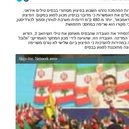
ות המהפכה נהרגו השבוע בפיצוץ מסתורי בבסיס טילים איראני,
ים את האפשרות כי מדובר בניסיון מכוון לפגע במקום. הפיצוץ
אירע בבסיס בחוראמבאד, יותר מ-480 ק"מ דרומית-מערבת לטהרן וסמוך לכורדיסטן,
כי מקורו הוא שריפה במחסני תחמושת.
באיראן העדיפו להסתיר את העובדה שהבסיס מאחסן את טילי השיהאב 3, הזרוע
המדינה. העובדה הזו, שהגיעה לידי מכון המחקר האמריקני "גלובל
ה במהירות להערכות כי הפיצוץ ביום שלישי לא נגרם משריפה
נה מתוכננת לפגוע בבסיס.
hlsjs-lite: Network error