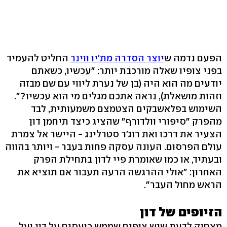
הפעם נדמה ש
יוצר הסדרה מת'יו ווינר
החליט להעמיד
בפני צופיו שאלה מורכבת יותר: "עכשיו, כשאתם
יודעים מה הוא היה (בן של נערת ליווי עם שם מבזה
וזהות מושאלת), נראה אתכם מגלים מי הוא עכשיו?".
השימוש בפלאשבקים הצטמצם משמעותית, לבד
מהפרק "סיפורי וולדורף" שהציג כיצד תיחמן דון
הצעיר את דרכו ואת רוג'ר סטרלינג - היישר אל צמרת
עולם הפרסום. העונה עסקה פחות בעבר - ויותר בהווה
ובעתיד, או כמו שאומרת פיי לדון בתחילת הפרק
האחרון: "אולי ההרגשה הרעה תעבור אם תוציא את
הראש מחול העבר".
הזיופים של דון
מצחיק לדעת שיש צופים שממש כועסים על דון ועל