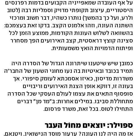
על אף העובדה שמאפייניה הקבועים בדמות רפרנסים
היסטוריים, עיצוב תקופתי מדויק וסמליות רבה (לטוב
ולרע, ועל כך בהמשך) נותרו כשהיו, דבר חשוב ומרכזי
השתנה העונה, וזהו אלמנט הקצב. בדקו זאת בעצמכם:
בהשוואה לשלוש העונות הקודמות, ממוצע הזמן לכל
סצינה קוצץ דראסטית, קצב האירועים הפך מסחרר
ופיתוח הדמויות הואץ משמעותית.
כמובן שיש שיטענו שיתרונה הגדול של הסדרה היה
תמיד בכובד ובאיטיות בה נעו מחוגי השעון של החבר'ה
משדרות מדיסון, כאיזו אסמכתא לעומק סיפורי. אך
בעונה זו, דווקא אופן הצגת האירועים וריבויים
סופסוף התאים את עצמו לעולם העסקי שכל הסדרה
מתחוללת סביבו. במילים אחרות: ב"מד מן" דברים
התחילו לטוס. בכל זאת, משרד פרסום.
ספוילר: יוצאים מחוֹל העבר
אז מה היה לנו העונה? ערעור מוסד הנישואין, ויטנאם,