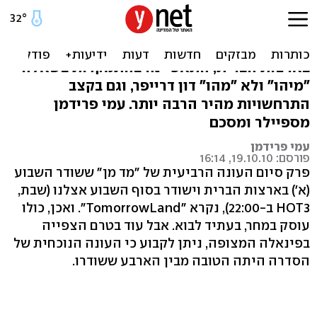
דון דרייפר, קווים לדמותו
העונה הרביעית של "מד מן", שהגיעה לסיומה
בארצות הברית, התאפיינה בהתמקדות בשאלה
"מיהו" ולא "מהו" דון דרייפר, וגם בקצב
התרחשויות מהיר הרבה יותר. עמי פרידמן
מספיילר ומסכם
עמי פרידמן
פורסם: 19.10.10, 16:14
פרק סיום העונה הרביעית של "מד מן" ששודר השבוע
(א') בארצות הברית וישודר בסוף השבוע אצלנו (שבת,
HOT3 ב-22:00), נקרא "TomorrowLand". ואכן, כולו
עוסק במחר, בעתיד לבוא. אבל עוד בטרם הצפייה
בפינאלה המצופה, ניתן לקבוע כי העונה הנוכחית של
הסדרה היתה הטובה מבין הארבע ששודרו.