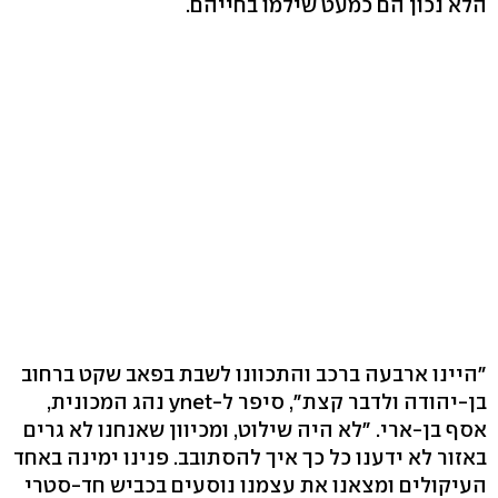
הלא נכון הם כמעט שילמו בחייהם.
"היינו ארבעה ברכב והתכוונו לשבת בפאב שקט ברחוב
בן-יהודה ולדבר קצת", סיפר ל-ynet נהג המכונית,
אסף בן-ארי. "לא היה שילוט, ומכיוון שאנחנו לא גרים
באזור לא ידענו כל כך איך להסתובב. פנינו ימינה באחד
העיקולים ומצאנו את עצמנו נוסעים בכביש חד-סטרי