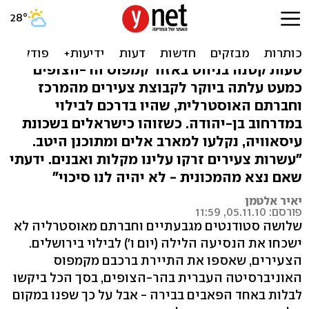
כמעט לינץ' בדרך לפאב
בירושלים: "סרט אימה"
טעות קטנה בניווט באזור קמפוס הר-הצופים
כמעט עלתה ביוקר לקבוצת צעירים מהמרכז
וחברתם האוסטרלית, שהיו בדרכם לבילוי
במדרחוב בן-יהודה. כשזוהו כישראלים בשכונת
עיסאוויה, נקלעו למארב אלים ומתוכנן היטב.
"עשרות צעירים זרקו עלינו מקלות ואבנים. ידעתי
שאם נצא מהמכונית - לא יהיה לנו סיכוי"
יאיר אלטמן
פורסם: 05.11.10, 11:59
שלושה סטודנטים מגבעתיים וחברתם מאוסטרליה לא
ישכחו את הנסיעה הלילה (יום ו') לבילוי בירושלים.
הצעירים, שאספו את התיירת ברכבם מקמפוס
האוניברסיטה העברית בהר-הצופים, בסך הכל ביקשו
לבלות באחד הפאבים בבירה - אבל על כך שפנו במקום