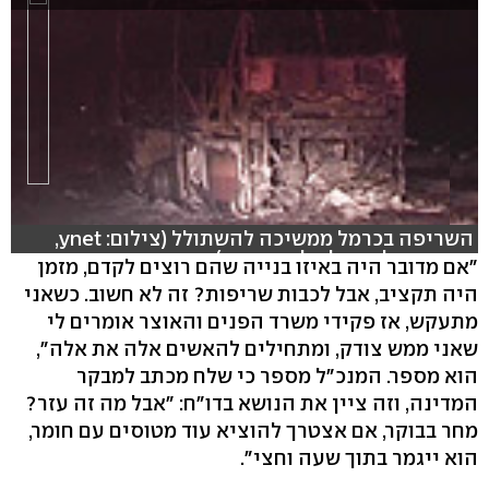
השריפה בכרמל ממשיכה להשתולל (צילום: ynet,
עריכה: שלומי בלבול, רובי כהן)
"אם מדובר היה באיזו בנייה שהם רוצים לקדם, מזמן
היה תקציב, אבל לכבות שריפות? זה לא חשוב. כשאני
מתעקש, אז פקידי משרד הפנים והאוצר אומרים לי
שאני ממש צודק, ומתחילים להאשים אלה את אלה",
הוא מספר. המנכ"ל מספר כי שלח מכתב למבקר
המדינה, וזה ציין את הנושא בדו"ח: "אבל מה זה עזר?
מחר בבוקר, אם אצטרך להוציא עוד מטוסים עם חומר,
הוא ייגמר בתוך שעה וחצי".