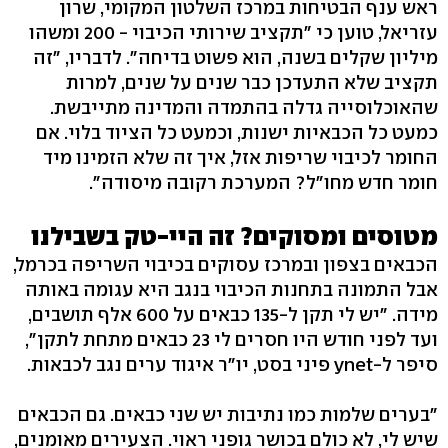
ראש ענף הבטיחות במרכז השלטון המקומי, שרון
עזריאל, טוען כי "תקציב שירותי הכיבוי - 200 ומשהו
מיליון שקלים בשנה, הוא פשוט בדיחה". לדבריו, "זה
תקציב שלא התעדכן כבר שנים על שנים, למרות
שהאוכלוסייה גדלה בהתמדה והמדינה מתייבשת.
כמעט כל הכבאיות ישנות, וכמעט כל הציוד בלוי. אם
החומר לכיבוי שריפות אזל, איך זה שלא הזמינו מיד
חומר חדש מחו"ל? המערכת רקובה מיסודה".
מטוסים ומסוקים? זה היי-טק בשבילנו
הכבאים בצפון ובמרכז עסוקים בכיבוי השריפה בכרמל,
אבל התמונה בתחנות הכיבוי בנגב היא עגומה באותה
מידה. "יש לי תקן ל-135 כבאים על 600 אלף תושבים,
ועד לפני חודש היו חסרים לי 23 כבאים מתחת לתקן",
סיפר ל-ynet פיני בסט, יו"ר איגוד ערים נגב לכבאות.
"בערים שלמות כמו נתיבות יש שני כבאים. גם הכבאים
שיש לי, לא כולם בכושר גופני ראוי. הצעירים מאומנים,