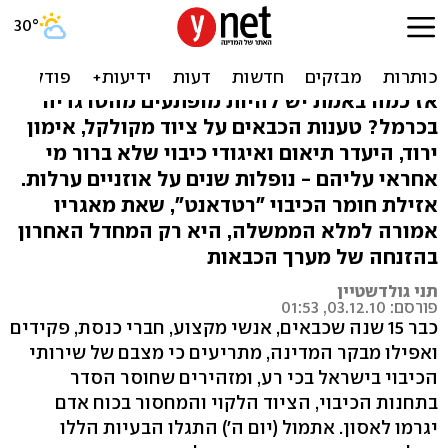
כבאי ל-7,000 איש: שנים של
הזנחה נגמרו באסון
אז כמה באמת יש להיות מופתעים מהטרגדיה
בכרמל? טענות הכבאים על ציוד מקולקל, אימון
ירוד, היעדר תיאום ואיגודי כיבוי שלא ברור מי
אחראי עליהם - נופלות שנים על אוזניים ערלות.
אזילת חומר הכיבוי "רטדאנט", שאת מאגריו
אמורה למלא הממשלה, היא רק המחדל האחרון
בהזנחה של מערך הכבאות
תני גולדשטיין
פורסם: 03.12.10, 01:53
כבר 15 שנה שכבאים, אנשי מקצוע, חברי כנסת, פקידים
ואפילו מבקר המדינה, מתריעים כי מצבם של שירותי
הכיבוי בישראל בכי רע, ומזהירים שחוסר הסדר
בתחנות הכיבוי, הציוד הלקוי והמחסור בכוח אדם
יגרמו לאסון. אתמול (יום ה') התגלו הבעיות הללו