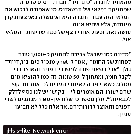
מהאוויר לחברת "כים-ניר", חברת ריסוס פרטית
שמחזיקה במלאי של הרטאדנט. מי שאמורה לרכוש את
המלאי הזה עבור החברה היא הממשלה באמצעות קרן
מיוחדת, אלא שהיא אינה
עושה זאת, וכעת אחרי רצף של כמה שריפות - המלאי
אזל.
"מדינה כמו ישראל צריכה להחזיק כ-1,000 טונה
לפחות של החומר", אמר ל-ynet מנכ"ל כים-ניר, דיוויד
גולן, "אבל כשאני פונה למשרדי הפנים והאוצר כדי
לקבל חומר, ומתחנן ל-50 טונות, זה כמו להוציא מים
מסלע. כשאני פונה לאיגודי הערים לכבאות, ומבקש
שהם יעזרו, הם אומרים לי - 'בקושי יש לנו כסף לדלק
לכבאיות'". גולן מספר כי שלח אין-ספור מכתבים לשרי
הפנים והאוצר לדורותיהם, אך אלה כלל לא הביעו
עניין.
hlsjs-lite: Network error