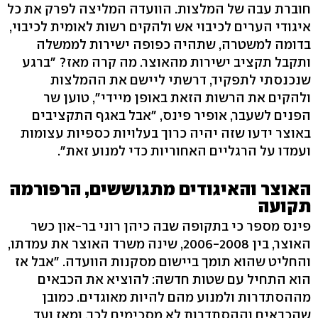
חוברת עבה של המלצות. הוועדה המליצה לפרק את כל
איגודי הערים לכיבוי אש ולהקים רשות לאומית לכיבוי,
בדומה למשטרה, שתהיה כפופה ישירות לממשלה
ותקבל תקציב ישירות מהאוצר. מה קרה מאז? "ברגע
שנכנסתי לתפקיד, דרשתי ליישם את ההמלצות
ולהקים את הרשות הזאת באופן מיידי", טוען שר
הפנים לשעבר, אופיר פינס, "אבל באגף התקציבים
באוצר ידעו שזה יהיה כרוך בעלויות כספיות עצומות
ועמדו על הרגליים האחוריות כדי למנוע זאת".
האוצר והאיגודים מתגוששים, הרפורמה
תקועה
פינס מספר כי בתקופה שבה כיהן רוני בר-און כשר
האוצר, בין 2006-2008, שינה משרד האוצר את עמדתו,
והחליט שהוא תומך ביישום מסקנות הוועדה. "אבל אז
הוא התחיל עם שטות חדשה: להוציא את הכבאים
מההסתדרות ולמנוע מהם להיות מאוגדים. כמובן
שהכבאים וההסתדרות לא מסכימים לכך, ומאז ועד