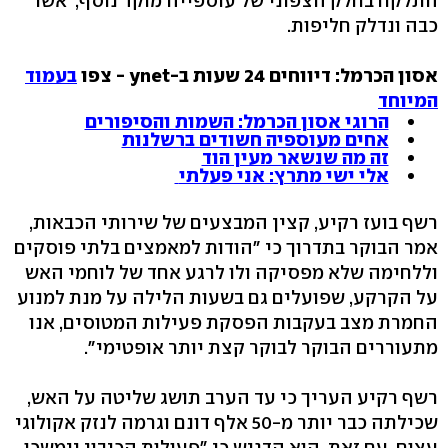
התלקח בחלק הצפוני של עוספייה מוקד נוסף, אשר
כבה ונדלק חליפות.
אסון הכרמל: דיווחים 24 שעות ב-ynet - צפו
בעמוד
המיוחד
הרוגי אסון הכרמל: השמות והסיפורים
אחים מעוספיה חשודים ברשלנות
זה מה שנשאר מעין הוד
אלי ישי מתרץ: אני פעלתי
רשף בועז רקיע, קצין המבצעים של שירותי הכבאות,
אמר הבוקר בתדרוך כי "הודות למאמצים בלתי פוסקים
וללחימה שלא מפסיקה ולו לרגע אחד של לוחמי האש
על הקרקע, שפועלים גם בשעות הלילה על מנת למנוע
החמרת מצב בעקבות הפסקת פעילות המטוסים, אנו
מתעוררים הבוקר לבוקר קצת יותר אופטימי".
רשף רקיע העריך כי עד הערב תושג שליטה על האש,
שכילתה כבר יותר מ-50 אלף דונם וגרמה לנזק אקולוגי
עצום. עם זאת, הוא הדגיש כי "פעולות הכיבוי יימשכו