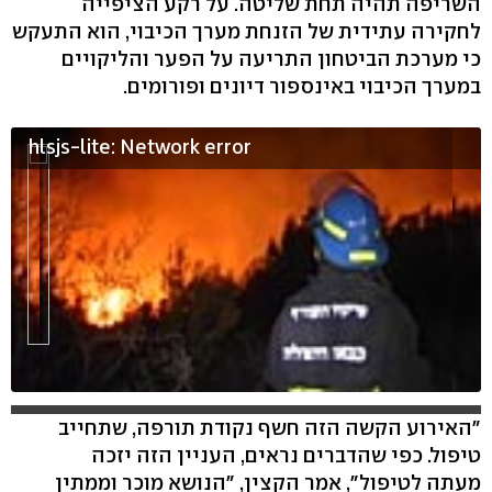
השריפה תהיה תחת שליטה. על רקע הציפייה
לחקירה עתידית של הזנחת מערך הכיבוי, הוא התעקש
כי מערכת הביטחון התריעה על הפער והליקויים
במערך הכיבוי באינספור דיונים ופורומים.
hlsjs-lite: Network error
"האירוע הקשה הזה חשף נקודת תורפה, שתחייב
טיפול. כפי שהדברים נראים, העניין הזה יזכה
מעתה לטיפול", אמר הקצין, "הנושא מוכר וממתין