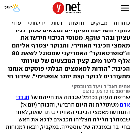
"בוקר אופטימי". המאבק
הצטמצם לשני מוקדים
מוקדי השריפה העיקריים נמצאים סמוך לניר
עציון ובהר שוקף. מטוסי הכיבוי חידשו את
מאמצי הכיבוי האווירי, והבוקר יצטרף אליהם
ה"סופרטאנקר" האמריקני שמסוגל לשאת 80
אלף ליטר מים. קצין המבצעים של שירותי
הכיבוי: "הודות למאמצים הבלתי פוסקים אנחנו
מתעוררים לבוקר קצת יותר אופטימי". שידור חי
אחיה ראב"ד ויעל ברנובסקי
פורסם: 05.12.10, 06:10
שריפת הענק בכרמל שגבתה את חייהם של
41 בני
אדם
משתוללת זה היום הרביעי, והבוקר (יום א')
התחדשו מאמצי הכיבוי האווירי ביתר שאת, לאחר
שבמהלך הלילה הצליחו הכבאים לדכא את האש
בחי-בר ובמזבלה של עוספייה. במקביל, יובאו למנוחות