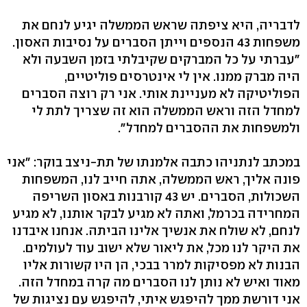
לדבריה, היא ציפתה שראש הממשלה יגיע לנחם את
משפחות 43 הנספים וייתן הסברים על נסיבות האסון.
"עברתי על כל המברקים שקיבלתי בזמן השבעה ולא
היה מברק ממנו. אין לי אינטרסים פוליטיים,
הפוליטיקה לא מעניינת אותי. אני רק רוצה הסברים
למחדל הזה וראש הממשלה הוא זה שצריך לתת לי
ולמשפחות את ההסברים למחדל".
במכתב לנתניהו כתבה אלמנתו של תת-ניצב בוקר: "אני
פונה אליך, ראש הממשלה, אתה חייב לנו, המשפחות
השכולות, הסברים. יש 43 קורבנות באסון השריפה
המחרידה בכרמל, ואתה לא מגיע לבקר אותנו, לא מגיע
לנחם, לא שולח את אנשיך אלינו הביתה. אנחנו איבדנו
את היקר לנו מכל, את ליאור שלא ישוב עוד לעולמים.
הבנות לא מפסיקות למרר בבכי, הן היו קשורות אליו
מאוד ואיש לא נותן לנו הסברים מה קרה במחדל הזה.
אני דורשת ממך להיפגש איתי, להיפגש עם נציגות של