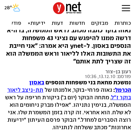
אלמנתו של תנ"צ בוקר
לרה"מ: תן הסברים למחדל
נאוה בוקר כתבה מכתב לראש הממשלה, בו היא
דרשה ממנו להיפגש עם נציגי 43 משפחות
הנספים באסון. ל-ynet היא אמרה: "אני חייבת
את התשובות האלו לליאור וראש הממשלה הוא
זה שצריך לתת אותם"
רענן בן-צור
פורסם: 13.12.10, 10:36
נמשכת מחאת בני משפחות הנספים
באסון
הכרמל
:
נאוה פרחי-בוקר, אלמנתו של
תת-ניצב ליאור
בוקר ז"ל
, מתחה הבוקר (יום ב') ביקורת חריפה על ראש
הממשלה, בנימין נתניהו. "אפילו מברק ניחומים הוא
לא שלח. הוא אחראי. זה קרה בזמן המשמרת שלו. אני
רוצה הסברים למחדל." הבוקר פרסם העיתון "ידיעות
אחרונות" מכתב ששלחה לנתניהו.