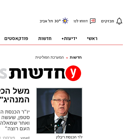
חדשות
המערכת הפוליטית
משל הכלב
המנהיג"
יו"ר הכנסת הש
סטפן, שעשה א
ואחר שמאלה. 
העם רוצה"
יו"ר הכנסת ריבלין
ynet
פורסם: 14.12.10, 21:57