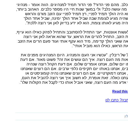
כלב. מהם פני הדור? פני הדור תמיד למנהיגים. הווה אומר - מנהיגי
 מה עושה כלב? ולי במשך שנות חיי היו מספר כלבים. האהוב ביותר,
א היה הולך תמיד לפניי, רץ תמיד לפניי עם הזנב מוּרם והראש
שהיה מגיע לצומת שבה שביל אחד הולך ימינה, שביל אחד הולך
ה מגיע לאותו צומת, הוא לא ידע בדיוק לאן אני רוצה ללכת".
עשות אוונטות, יעני התחיל להסתובב והתחיל לפהק כאילו הוא עייף,
 הזנב, התחיל להרים את הראש, עד שהוא אראה לאן אני רוצה
ה שאני הולך קדימה, מיד הוא עקף אותי ועוד פעם הרים את הזנב
ת הראש, כאילו הוא מוביל אותי".
של ריבלין. "עכשיו אני העם והמנהיג. היום המנהיגים מפנים את
ות מה העם רוצה. איך הם עושים את זה? פשוט מאוד. אם דעת
 יום שלום, אנחנו אומרים שלום. אם דעת הקהל רוצה שנהיה
ים, אנחנו באותו יום תקיפים כלפי ערבים. אם הם רוצים שאנחנו
 אנחנו דמוקרטיים. אם הם רוצים שאנחנו נהיה קומוּניסטים או
נחנו כאלה. זאת אומרת, לא חשוב איך אני רוצה להוביל את העם,
אדע מה העם רוצה, שאני אוביל אותו כדי לקבל את הקולות שלו".
Read this 
ה? כתבו לנו
ין