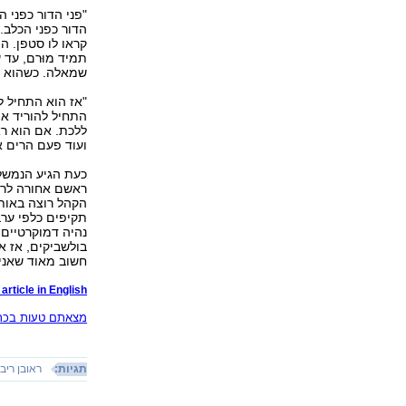
"פני הדור כפני ה
הדור כפני הכלב.
קראו לו סטפן. הו
תמיד מוּרם, עד 
שמאלה. כשהוא הי
"אז הוא התחיל ל
התחיל להוריד את
ללכת. אם הוא רא
ועוד פעם הרים א
כעת הגיע הנמשל 
ראשם אחורה לרא
הקהל רוצה באותו
תקיפים כלפי ערב
נהיה דמוקרטיים,
בולשביקים, אז א
חשוב מאוד שאני 
article in English
מצאתם טעות בכתב
תגיות:
ראובן ריבל