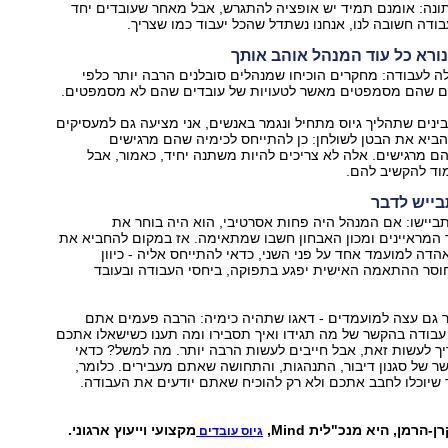
ונה: אומנם תמיד יש אופציה להתגרש, אבל מאחר שעובדים יחד
ודה חשובה לנו, אנחנו נשתדל שהכל יעבוד כמו שצריך.
נורא כל עוד המנהל אוהב אותך
ה לעבודה: מחקרים הוכיחו שמנהלים סובלנים הרבה יותר כלפי
ים שהם מסמפטים מאשר לטעויות של עובדים שהם לא מסמפטים.
מבינים שתהליך גיוס מתחיל ונגמר באנשים, אני מציעה גם למעסיקים
ביא את הבטן לשולחן: כן להתייחס לכימיה שהם מרגישים
הם מרגישים. אלה לא צריכים להיות משתנה יחיד, כאמור, אבל
וד להקשיב להם.
ייש לדבר
תביישו: אם המנהל היה פחות אסרטיבי, הוא היה בוחר את
מראיינים ומכון האבחון חשבו שמתאימה. אז במקום להחביא את
הדה למועמד אחד על פני השני, כדאי להתייחס אליה - כיוון
וסר ההתאמה האישית יפגע בתפוקה, ביחסי העבודה ובעובד
ר גם עצה למועמדים - דאגו שתהיה כימיה: הרבה פעמים אתם
 עבודה בהקשר של מה תגידו ואיך תסבירו ומה תענו כשישאלו אתכם
יך לעשות זאת, אבל חייבים לעשות הרבה יותר. מה למשל? כדאי
ר של סגנון דיבור, התנהגות, והתחושה שאתם מעבירים. כלומר,
 שיוכלו לחבב אתכם ולא רק להוכיח שאתם יודעים את העבודה.
הרמן, היא מנכ"לית Mind,
מקצועי וייעוץ ארגוני.
גיוס עובדים