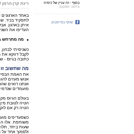
בסוף - זה עניין של כימיה
רינת קרן-הרמן 
צילום: jupiter
לתפקיד בכיר. שת
שתף בפייסבוק
איתן בארגון. א
העדיפו את השניי
מה מתרחש ב
כשניסיתי לבחון,
לקבל דווקא את 
כתובה בגיוס - ש
מה שחשוב זו 
את האמת הבסיסי
אנוש מעזים להגי
אנחנו רואים שה
מועמדים שנדמים
בעולם הגיוס מקו
הטיה לטובת מין, 
הטיה רק אם לוקח
כשמעדיפים מועמד
משותפת. אלו הם
שעות ביחד, תלוי
ולסמוך אחד על ה