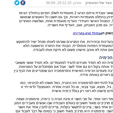
/ הצד של המעסיק
עודכן: 19.12.10, 00:59
באחד הארגונים שאני עובדת איתם הגיעו 2 מועמדות לשלב הסיום בתהליך הגיוס
יהן בהחלט מועמדות ראויות, וכך גם חשבו כל האנשים שנפגשו
בל, המנהל האישי העתידי העדיף מועמדת אחת, ושלושת האחרים
ה. גם מכון האבחון, אגב, העדיף את השנייה.
שוק ה
עבודה? קרא בקריירה
 בעדינות ובזהירות, את המניעים שגרמו לאותו מנהל ישיר להתעקש
המועמדת הפחות פופולרית, הבנתי את התורה הראשונה הלא
אם אתה לא אוהב מישהו פשוט לא תיקח אותו לעבודה.
הכימיה
ת הזו לא תמיד מעיזים להגיד למועמדים, ולא תמיד אנשי משאבי
ד אותה בקול רם גם אחד לשני. אבל אם מסתכלים על המציאות,
רבה פעמים הכימיה האישית והסימפטיה הם שמכריעים את הכף בין
 ראויים באותה מידה.
בל להתייחס לסימפטיה הזו כהטיה, כאל משהו לא לגיטימי, כמו
גיל, מוצא, עבר צבאי, או כל הטיה אחרת. האומנם? לראייתי זו
ים מישהו לא ראוי רק בגלל כימיה אישית.
 ראוי אחד, על פני השני זו אינה הטיה כי כימיה, סימפטיה ושפה
 מרכיבים מאוד חשובים בעולם העבודה שבו אנשים מעבירים המון
ים אחד בשני, צרכים לתקשר בקלות, צריכים להבין אחד את השני
שני. סימפטיה היא מרכיב מאוד חשוב כי בסופו של דבר לעבוד עם