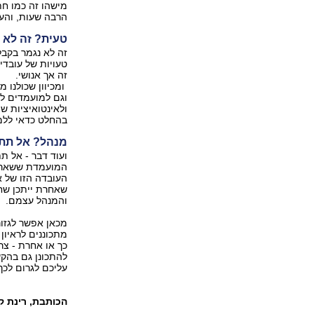
מישהו זה כמו חת
הרבה שעות, והעב
טעית? זה לא 
זה לא נגמר בקבל
טעויות של עובד
זה אך אנושי.
ומכיוון שכולנו 
וגם למועמדים לה
ולאינטואיציות ש
בהחלט כדאי ללמ
מנהל? אל תתב
ועוד דבר - אל ת
המועמדת ששאר ה
העובדה הזו של א
שאחרת ייתכן שח
והמנהל עצמם.
מכאן אפשר לגזו
מתכוננים לראיון
כך או אחרת - צר
להתכונן גם בהקש
עליכם לגרום לכך
הכותבת, רינת קרן-