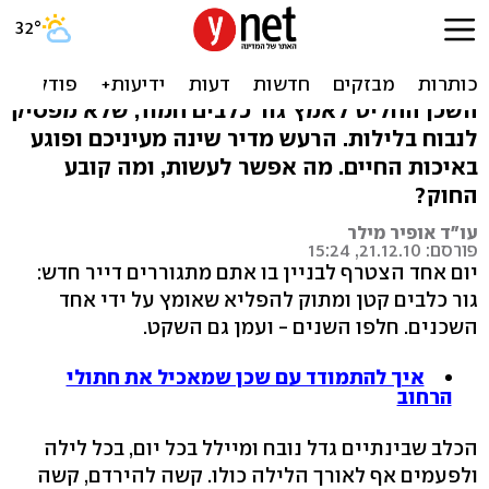
בא לשכונה חתול חדש: חיות
מחמד בבניין משותף
השכן החליט לאמץ גור כלבים חמוד, שלא מפסיק
לנבוח בלילות. הרעש מדיר שינה מעיניכם ופוגע
באיכות החיים. מה אפשר לעשות, ומה קובע
החוק?
עו"ד אופיר מילר
פורסם: 21.12.10, 15:24
יום אחד הצטרף לבניין בו אתם מתגוררים דייר חדש:
גור כלבים קטן ומתוק להפליא שאומץ על ידי אחד
השכנים. חלפו השנים - ועמן גם השקט.
איך להתמודד עם שכן שמאכיל את חתולי
הרחוב
הכלב שבינתיים גדל נובח ומיילל בכל יום, בכל לילה
ולפעמים אף לאורך הלילה כולו. קשה להירדם, קשה