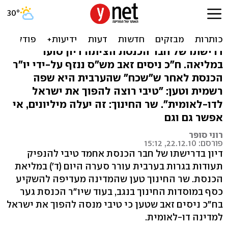
סערה בכנסת: טיבי דרש
תעודות בגרות בערבית
דרישתו של חבר הכנסת הציתה דיון סוער
במליאה. ח"כ ניסים זאב מש"ס ננזף על-ידי יו"ר
הכנסת לאחר ש"שכח" שהערבית היא שפה
רשמית וטען: "טיבי רוצה להפוך את ישראל
לדו-לאומית". שר החינוך: זה יעלה מיליונים, אי
אפשר גם וגם
רוני סופר
פורסם: 22.12.10, 15:12
דיון בדרישתו של חבר הכנסת אחמד טיבי להנפיק
תעודות בגרות בערבית עורר סערה היום (ד') במליאת
הכנסת. שר החינוך טען שהמדינה מעדיפה להשקיע
כסף במוסדות החינוך בנגב, בעוד שיו"ר הכנסת גער
בח"כ ניסים זאב שטען כי טיבי מנסה להפוך את ישראל
למדינה דו-לאומית.