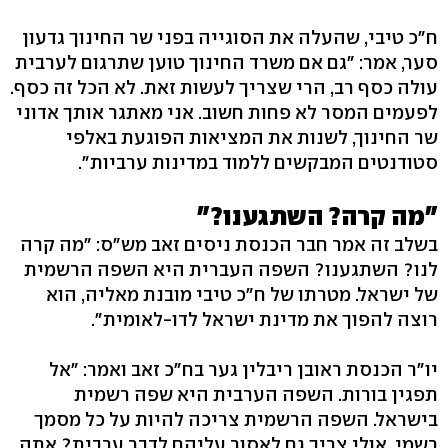
ח"כ טיבי, שהעלה את הסוגייה בפני שר החינוך גדעון
סער, אמר: "גם אם משרד החינוך טוען שתרגום לערבית
עולה כסף רב, הרי שצריך לעשות זאת. לא הכל זה כסף.
לפעמים המסר לא פחות חשוב. אני מאתגר אותך אדוני
שר החינוך, לשנות את המציאות הפוגעת באלפי
סטודנטים המבקשים ללמוד במדינות ערביות".
"מה קרה? השתגענו?"
בשלב זה אמר חבר הכנסת ניסים זאב מש"ס: "מה קרה
לנו? השתגענו? השפה העברית היא השפה הרשמית
של ישראל. מטרתו של ח"כ טיבי מובנת מאליה, הוא
רוצה להפוך את מדינת ישראל לדו-לאומית".
יו"ר הכנסת ראובן ריבלין גער בח"כ זאב ואמר: "אל
תפגין בורות. השפה הערבית היא שפה רשמית
בישראל. השפה הרשמית צריכה להיות על כל מסמך
רשמי. אולי צריך גם לאסור עליהם לדבר ערבית? אתה