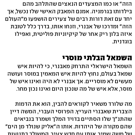
הזה" או כמו המצעדים הנאצים שהתלהב מהם
בילדותו בגרמניה. אמנם המאבק האישי שלו נכשל, אך
יחד עם זאת דורות רבים של צעירים הושפעו מ"העולם
הזה" ומדרכו של אבנרי, וזנחו אותו, בדרך כלל לטובת
איזה בלון ריק אחר של קיקיוניות פוליטית, ואפילו
בוגדנית.
השמאל הבלתי מוסרי
השמאל הישראלי התרחק מאבנרי, כי להיות איש
שמאל בעולם, נחוץ להיות איש המאמין במוסר ועושה
מעשים לא מוסריים. אך אבנרי לא היה ואינו איש של
מוסר, אלא איש של מה שנכון היום ואינו נכון מחר.
מה שלורד משאיר לקוראים להבין, הוא את הדמות
הצברית שאבנרי העריץ. הפרוסי העברי, המשה דיין
שהתנ"ך שלו הסתיים בדויד המלך ושמרד בנביאים
שהם מקורה של היהדות. אותו ה"אליק שנולד מן הים"
של משה שמיר, אותו עם חדש צעיר, המשולב בתנועות