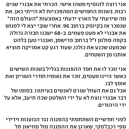
אני רוצה להוסיף משהו אישי. הכרתי את אבנרי שנים
רבות. בשנות החמישים המהפכניות לא הייתי כאן. את
מה שידעתי על הארץ ידעתי באמצעות "העולם הזה"
שנמכר אז בקיוסק ברחוב 96. אחרי שובי יצא לי לפגוש
את אבנרי לא מעט פעמים. ב-68 ישבנו חבורה גדולה
בקפה סולטן ז"ל ברחוב פרישמן, ואבנרי טען בלהט
שכמעט שכנע את כולנו, שעוד רגע קט אמריקה תוציא
אותנו מן השטחים.
אני זוכר לו את חסד ההפגנות בגליל בשנות השישים
כאשר היינו מעטים, זוכר את נאומיו חודרי השריון ואת
אומץ לבו.
אבל גם את העוול שגרם לאנשים בעיתונו. בסופו של
דבר אבנרי נוצח לא על ידי השלטון שכה תיעב, אלא על
ידי היהודים.
לפני חודשיים השתתפתי בהפגנה נגד הגזענות וידידי
ספי רכבלסקי, שארגן את ההפגנה מול מוזיאון תל