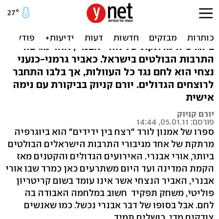
האביר הנצחי
ספרו של אמנון לורד "רצח בין ידידים" הוא
ביוגרפיה מרתקת של אורי אבנרי, אחד מגיבורי
התרבות הבולטים בישראל. כאביר גרמני-כנעני
נצחי הוא לחם נגד כל העוולות, אך בלבו התחבר
לרוצחים הגדולים. יורם קניוק בביקורת עם נימה
אישית
יורם קניוק
פורסם: 05.01.11, 14:44
ספרו של אמנון לורד "רצח בין ידידים" הוא ביוגרפיה
מרתקת של אחד מגיבורי התרבות הישראלים הבולטים
ביותר, אורי אבנרי. האירועים הגדולים והקטנים מאז
הקמת המדינה ועד היום משתרעים כאן כמרד שבו אורי
אבנרי, האביר הנצחי אשר אינו עומד בשום קריטריון
פוליטי, משחק תפקיד חשוב במלחמה האבודה בה
לחם. אבל בסופו של דבר אבנרי נכשל. כמו שאנשים
צודקים מדי, כושלים תמיד.