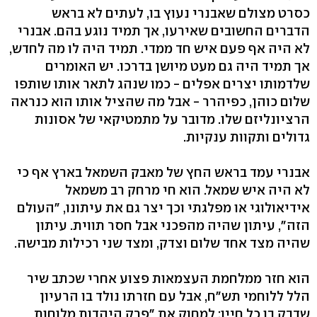
כסרט מצולם שאבנרי נעוץ בו, לעתים לא בראש
הדברים החשובים שאירעו, אך תמיד נוגע בהם. אבנרי
לא היה אף פעם איש חד ממדי. תמיד היה לו מה לחדש,
אך תמיד היה גם מעט מיושן בדרכו. יש האומרים
שלדמותו יצרים אפלים - כמו שנהג לתאר אותו שותפו
שלום כוהן, כפיהרר - אבל מה שהציל אותו הוא כנראה
הרציונליזם שלו. מדובר על מתמטיקאי של אסונות
גדולים ותקוות ענקיות.
אבנרי עמד בראש החץ של מאבק השמאל בארץ אף כי
לא היה איש שמאל. הוא חי מרחק רב משמאל
אידיאולוגי או מפלגתי וכך יצר גם את עיתונו, "העולם
הזה", עיתון שהיה מהפכני אבל חסר תווית. עיתון
שהיה מצד אחד שלום וצדק, ומצד שני רכילות מבישה.
הוא חזר ממלחמת העצמאות פצוע אחרי שכתב שיר
הלל ללוחמי תש"ח, אבל עם חזרתו נולד בו הרעיון
שדבק בו כל חייו: למחוק את "פרק היהדות מלוחות