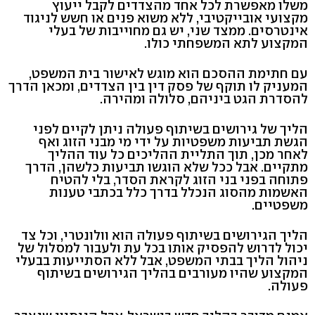
משלו מאפשרת לכל אחד מהצדדים לקבל ייעוץ
מקצועי אובייקטיבי, ללא משוא פנים או חשש לניגוד
אינטרסים. ממצד שני, יש גם מחוייבות של בעלי
המקצוע לתא המשפחתי כולו.
עם חתימת ההסכם הוא מוגש לאישור בית המשפט,
המעניק לו תוקף של פסק דין בין הצדדים, ומכאן הדרך
להסדרת הגט ביניהם, סלולה ומהירה.
הליך של גירושים בשיתוף פעולה ניתן לקיים לפני
הגשת תביעות משפטיות על ידי מי מבני הזוג ואף
לאחר מכן, תוך התליית ההליכים כל עוד ההליך
מתקיים. אבל ככל שלא הוגשו תביעות כלשהן, הדרך
פתוחה בפני בני הזוג לקראת הסדר, בלי להטיח
האשמות מהסוג הנכלל בדרך כלל בכתבי טענות
משפטיים.
הליך הגירושים בשיתוף פעולה הוא וולונטרי, וכל צד
יכול לדרוש להפסיק אותו בכל עת ולעבור למסלול של
ניהול הליך בבתי המשפט, אבל ללא הסתייעות בבעלי
המקצוע שהיו מעורבים בהליך הגירושים בשיתוף
פעולה.