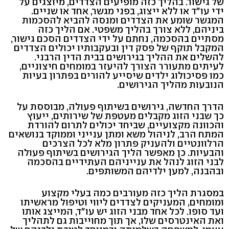
של גישור. בהליך כזה מופיעים הצדדים, מיוצגים על
ידי עו"ד או ללא ייצוג, בפני מגשר, אחד או שניים.
המגשר שומע את הצדדים ומנסה להביא להסכמות
ביניהם, ללא צורך בהליך משפטי. אם הליך כזה
מסתיים בהסכמה, נחתם על ידי הצדדים הסכם גישור,
המקבל תוקף של פסק דין ובעקבותיו יכולים הצדדים
להשלים את ההליך בגירושים בבית הדין הרבני.
לעיתים מתעורר הצורך להיעזר במומחים חיצוניים,
כמו פסיכולוג ילדים שיסייע להורים בפתרון בעיות
הנובעות מהליך הגירושים.
הדרך החדשה, גירושים בשיתוף פעולה, מבוססת על
כך שבני הזוג מקבלים מעטפת של שירותים, ייעוץ
והכוונה מקצועיים, שביחד יכולים לתרום להורדת
המתח הרב, לניהול משא ומתן ענייני וממוקד בנושאים
הרלוונטיים ולהעניק פתרון מלא לכל הצרכים
והבעיות. כן מאפשר הליך הגירושים בשיתוף פעולה
לבני הזוג לנהל את ענייניהם העתידיים בהסכמה
ובהבנה, למען ילדיהם המשותפים.
במסגרת הליך כזה מעורבים כמה בעלי מקצוע
ומומחים, המעניקים לצדדים ליווי וטיפול מראשיתו
ועד סופו. לכל אחד מבני הזוג יש עו"ד, המייצג אותו
ואת האינטרסים שלו, אך תוך מחוייבות גם לתהליך