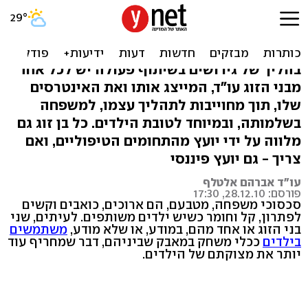
הליך גירושים עם חבילת
יועצים צמודה
בהליך של גירושים בשיתוף פעולה יש לכל אחד
מבני הזוג עו"ד, המייצג אותו ואת האינטרסים
שלו, תוך מחוייבות לתהליך עצמו, למשפחה
בשלמותה, ובמיוחד לטובת הילדים. כל בן זוג גם
מלווה על ידי יועץ מהתחומים הטיפוליים, ואם
צריך - גם יועץ פיננסי
עו"ד אברהם אלטלף
פורסם: 28.12.10, 17:30
סכסוכי משפחה, מטבעם, הם ארוכים, כואבים וקשים
לפתרון, קל וחומר כשיש ילדים משותפים. לעיתים, שני
בני הזוג או אחד מהם, במודע, או שלא מודע,
משתמשים
בילדים
ככלי משחק במאבק שביניהם, דבר שמחריף עוד
יותר את מצוקתם של הילדים.