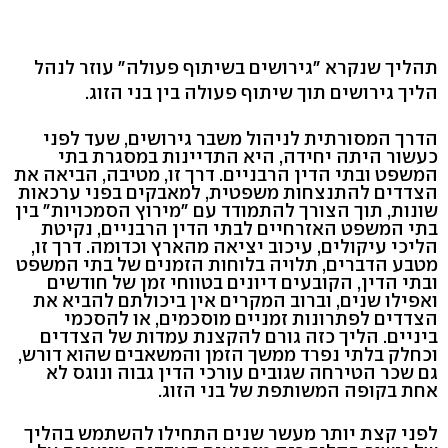
תהליך שנקרא "גירושים בשיתוף פעולה" עוזר לנהל
הליך גירושים תוך שיתוף פעולה בין בני הזוג.
הדרך המסורתית לניהול משבר גירושים, שעד לפני
כעשור היתה יחידה, היא התדיינות במסגרת בתי
המשפט ובתי הדין הרבניים. דרך זו, מטיבה, הביאה את
הצדדים להתנצחות משפטית, למאבקים בפני ערכאות
שונות, תוך הצורך להתמודד עם "מירוץ הסמכויות" בין
בתי המשפט האזרחיים לבתי הדין הרבניים, נקיטת
הליכי עיקולים, עיכוב יציאה מהארץ וכדומה. דרך זו,
מטבע הדברים, תלויה בלוחות הזמנים של בתי המשפט
ובתי הדין, הקובעים דיונים בטווחי זמן של חודשים
ואפילו שנים, וברוב המקרים אין ביכולתם להביא את
הצדדים לפתרונות זמניים מוסכמים, או להסכמי
ביניים. הליך כזה גורם להקצנת עמדות של הצדדים
וכחלק בלתי נפרד ממשך הזמן והמשאבים שהוא דורש,
גם שכר הטירחה שגובים עורכי הדין גבוה ונוגס לא
אחת בקופה המשותפת של בני הזוג.
לפני קצת יותר מעשר שנים התחילו להשתמש בהליך