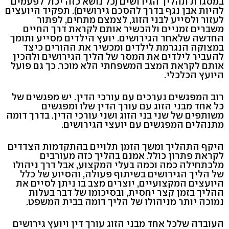
במסגרת תהליך הגירושים (כל נושא כזה יכול לפעמים
להיות אבן נגף בדרך להסכם גירושים). תפקיד היועצים
לעזור ולסייע לבני הזוג, לצמצם מתחים, לפתור
משברים זמניים ולהכשיר אותם לקראת דרך החיים
החדשה שלאחר הגירושים. יועץ הילדים מסייע ותומך
במצוקה הנגרמת לילדים ומכשיר את ההורים כיצד
להעביר לילדים את המסר של הליך הגירושים ולהכין
אותם לקראת המצב המשפחתי הלא מוכר. כך גם פועל
היועץ הכלכלי.
רוב המפגשים נערכים עם עורכי הדין. יש מפגשים של
כל אחד מבני הזוג עם עורך הדין שלו ומפגשים
משותפים של שני בני הזוג ושני עורכי הדין. בדרך דומה
מתנהלים המפגשים עם יועצי הגירושים.
היקף התהליך ומשך הזמן תלויים בהתקדמות הצדדים
לקראת פתרון כולל. אמנם בהליך כזה מעורבים
מלכתחילה כמה וכמה בעלי המקצוע, אבל דרך ניהולו
של הליך הגירושים בשיתוף פעולה, והסיוע של כלל
היועצים המקצועיים, יוצרים מצב בו ניתן לסיים את
ההליך בזמן קצר יחסית, ובסיכומו של דבר בעלות
נמוכה יותר מניהולו של הליך דומה בבית המשפט.
העובדה שלכל אחד מבני הזוג עורך דין ויועץ גירושים