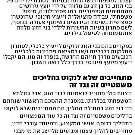
עצמו, למשפחה בשלמותה ובמיוחד לטובת ילדיהם של
בני הזוג. כל בן זוג גם מלווה על ידי יועץ גירושים
מהתחומים הטיפוליים, כמו פסיכולוגיה, טיפול
משפחתי, עבודה סוציאלית וייעוץ חינוכי, שהוכשרו
ספציפית בשיטת הגירושים בשיתוף פעולה. בנוסף,
לשם פתרון בעיות הקשורות לילדי בני הזוג מלווה
אותם מומחה לטיפול בילדים.
במקרים בהם בני הזוג זקוקים לייעוץ כלכלי, לפתרון
מחלוקות כלכליות ו/או למציאת פתרונות כלכליים
הנובעים מדרך חייהם החדשה, בנפרד זה מזו, הם יקבלו
ייעוץ מיועץ פיננסי, בדרך כלל רואה חשבון.
מתחייבים שלא לנקוט בהליכים
משפטיים זה נגד זה
הצוות כולו מחוייב לנאמנות לבני הזוג, אבל גם לתא
המשפחתי בכללותו. במסגרת ההסכם הראשוני שנחתם
בין בני הזוג בתחילת ההליך, הם מתחייבים שלא לנקוט
בהליכים משפטיים זה נגד זה כל עוד הם מצויים
בתהליך. בנוסף, אנשי המקצוע, ובמיוחד עורכי הדין,
מחוייבים להליך עצמו ומנועים מלייצג את מי מבני