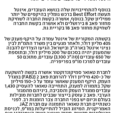
בנוסף להתחייבויות שלה בנושא העובדים, אינטל
תעשה Best Effort ברכש גומלין בהיקפים של יותר
ממיליון שקל. בנוסף, אושרה בקשת החברה לשחיקת
מחזור פאב 8 בירושלים ולא אושרה בקשת החברה
לשחיקת מחזור פאב 18 בקריית גת.
בקשתה המקורית של אינטל עמדה על היקף מענק של
405 מליון דולר, ולאחר מגעים בין משרד התמ"ת לבין
נציגי אינטל בארה"ב ובישראל, הגיעו הצדדים להבנה
שהמענק יהיה בסכום של 200 מיליון דולר, ובתוספת
של 650 עובדים (סה"כ 3,100) עובדים, מתוכם 50
עובדים למרכז מו"פ בפריפריה.
לחברת טאואר סמיקונדוקטור אושרה בקשה להשקעה
של כ-420 מיליון דולר להרחבת פאב 2 (FAB2) במגדל
העמק. היקף המענק שאושר עומד על כ-150 מיליון
שקל. בתמורה למענק, התחייבה טאואר להעסיק 1,430
עובדים ממגדל העמק והסביבה, ביניהם מהמגזר
הערבי. פאב 2 עוסק בייצור שבבים לחברות מובילות
בעולם וכיום יש בפני החברה צבר הזמנות רב. לפני
כשנתיים חברת טאואר התמזגה עם חברת JAZ
האמריקנית. המיזוג הוביל להתייעלות במו"פ, לכניסת