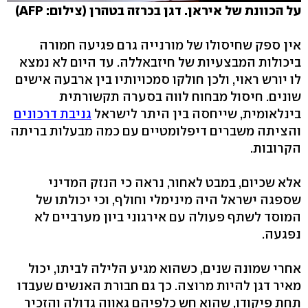
על הכוונת של איראן. דגן בכרזה בטהרן (צילום: AFP)
אין ספק שחיסולו של מורנייה גרם פגיעה חמורה
ביכולות המבצעיות של חיזבאללה. עד היום לא נמצא
לו יורש ראוי, ולכן חולקו סמכויותיו בין ארבעה אישים
שונים. חיסול מבחוח לווה בסערה תקשורתית
בינלאומית, שייחסה בין היתר לישראל
גניבת דרכונים
והציתה משברים דיפלומטיים עם כמה מבעלות בריתה
הקרובות.
אלא שכיום, במבט לאחור, נראה כי הנזק המדיני
שספגה ישראל היה מינימלי וחולף, וכי יכולתו של
המוסד לשתף פעולה עם אירגוני ביון מערביים לא
נפגעה.
אחרי שמונה שנים, כשהוא מגיע הלילה לביתו, יכול
מאיר דגן להיות מרוצה. כך גם חבורת האנשים שעבדו
תחת פיקודו, שהוא חש כלפיהם גאווה גדולה והזכיר