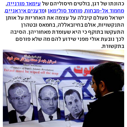
כהונתו של דגן, בולטים חיסוליהם של
עימאד מורנייה
,
מחמוד אל-מבחוח
,
מוחמד סולימאן
ו
מדענים איראניים
.
ישראל מעולם קיבלה על עצמה את האחריות על אותן
התנקשויות, אולם בחיזבאללה, בחמאס ובטהרן
התעקשו בתוקף כי היא שעומדת מאחוריהן. הסיבה
לכך נובעת אולי מפני שידוע להם מה שלא פורסם
בתקשורת.