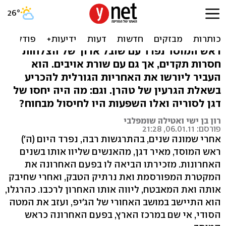
תם עידן דגן. הלחץ על איראן
יוחלף בתקיפה?
ראש המוסד נפרד עם שובל ארוך של הצלחות
חסרות תקדים, אך גם עם שורת אויבים. הוא
העביר ליורשו את האחריות הגורלית להכריע
בשאלת הגרעין של טהרן. וגם: מה היה יחסו של
דגן לסוריה ואלו השפעות היו לחיסול מבחוח?
רון בן ישי ואטילה שומפלבי
פורסם: 06.01.11, 21:28
אחרי שמונה שנים, בהתרגשות רבה, נפרד היום (ה')
ראש המוסד, מאיר דגן, מהאנשים שליוו אותו בשנים
האחרונות. מזכירתו הביאה לו בפעם האחרונה את
המקטרת המפורסמת ואת נרתיק הטבק, ואחרי שחיבק
אותה ואת המאבטח, ליווה אותו האחרון לרכבו. כהרגלו,
הוא התיישב במושב האחורי של הג'יפ, ועזב את המטה
הסודי, אי שם במרכז הארץ, בפעם האחרונה כראש