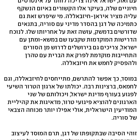
עם זאת, ישראל אינה צריכה לוותר על אינטרסים
חיוניים שלה, בעיקר אלו הקשורים באיום הנשקף
עליה מציר איראן-חיזבאללה. מי שיפרש זאת גם
כתמיכה של דגן בהסדר מדיני עם סוריה, בתנאים
שדורשים בדמשק, עושה זאת על אחריותו שלו. לנוכח
הדרישות המוקדמות שקבעו שם במשא-ומתן עם
ישראל, צריכים גם בירושלים לדרוש מן הסורים
התחייבות מוקדמת לפרק את הברית עם טהרן
ולהפסיק לחמש את חיזבאללה.
במוסד, כך אפשר להתרשם, מתייחסים לחיזבאללה, וגם
לחמאס, ברצינות רבה. יכולתו של ארגון הטרור השיעי
לפגוע בעורף מדינת ישראל, ויכולותם של שני
הארגונים להוציא פיגועי טרור, מדאיגות את קהיליית
המודיעין הישראלית, אולי אפילו יותר מכוחה הצבאי
של סוריה.
זוהי הסיבה שבתקופתו של דגן, תרם המוסד לעיצוב