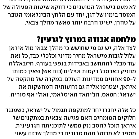
לא מעט בישראל הטוענים כי דווקא שיטות הפעולה של
המוסד בימיו של דגן, יחד עם הלחץ הבינלאומי הגובר
על טהרן, ישיגו הרבה יותר מאשר מהלך צבאי.
מלחמה אבודה במרוץ לגרעין?
לצד אלה, יש גם מי שחושש כי מהלך צבאי מול איראן
עלול לגבות מישראל מחיר מדיני וכלכלי כבד, כל זאת
עוד מבלי להתחשב באבידות בנפש בעורף. חיזבאללה
מחזיק בארסנל רקטות וטילים (כוח אש) שאין כמותו
ל-90 אחוזים ממדינות העולם. במקרה של מתקפה על
איראן, יצטרפו אליה גם זרועותיה המחשקות את
ישראל: חמאס, הג'יהאד האיסלאמי, ואולי אף סוריה.
כל אלה יחברו יחד למתקפת תגמול על ישראל, כשמנגד
חלוקים המומחים האם פגיעה צבאית במתקנים של
איראן תוכל להסב נזק ממשי לתוכניתה הגרעינית.
מספר לא מבוטל מהם סבורים כי מהלך שכזה עשוי,