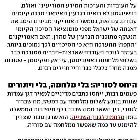
על העובדות והערכות המידע המודיעיני. ואולם,
בוושינגטון לא רואים בגרעין האיראני סכנה קיומית
עבורם. עם זאת, בממשל האמריקני מבינים היטב את
דאגתה של ישראל מפני פוטנציאל הסיכון הקיומי
הנשקף מתוכנית הגרעין של טהרן. האם האמריקנים
יתקפו? ההערכה היא כי הסיכויים לכך נמוכים ביותר,
בעיקר לנוכח העובדה שארצות-הברית מסובכת כבר
בשלוש מלחמות באפגניסטן, עיראק ופקיסטן - שגובות
ממנה מחיר כלכלי כבד וחיי חיילים רבים.
היחס לסוריה: בלי מלחמה, בלי ויתורים
פעמים רבות, ייחסו כתבים מדיניים למאיר דגן עמדות
שונות בנוגע לשלום ומלחמה עם דמשק. מה שברור
לגמרי, בין השאר ממה שכבר דלף מישיבות הממשלה
בזמן
מלחמת לבנון השנייה
, הוא שדגן סבור שצריך
להימנע עד כמה שאפשר ממלחמה עם סוריה.