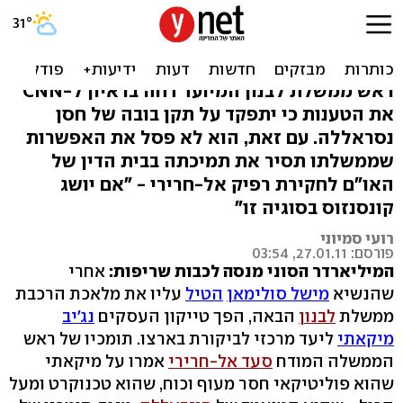
מיקאתי: "איש חיזבאללה?
אני חבר של וושינגטון"
ראש ממשלת לבנון המיועד דחה בראיון ל-CNN
את הטענות כי יתפקד על תקן בובה של חסן
נסראללה. עם זאת, הוא לא פסל את האפשרות
שממשלתו תסיר את תמיכתה בבית הדין של
האו"ם לחקירת רפיק אל-חרירי - "אם יושג
קונסנזוס בסוגיה זו"
רועי סמיוני
פורסם: 27.01.11, 03:54
המיליארדר הסוני מנסה לכבות שריפות:
אחרי
שהנשיא
מישל סולימאן
הטיל
עליו את מלאכת הרכבת
ממשלת
לבנון
הבאה, הפך טייקון העסקים
נג'יב
מיקאתי
ליעד מרכזי לביקורת בארצו. תומכיו של ראש
הממשלה המודח
סעד אל-חרירי
אמרו על מיקאתי
שהוא פוליטיקאי חסר מעוף וכוח, שהוא טכנוקרט ומעל