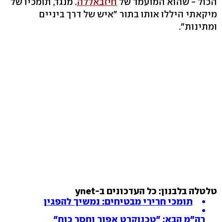
הכול - שהוא המועמד של
חיזבאללה
. מנגד, תומכיו של
מיקאתי היללו אותו בתור "איש של דרך ביניים
ומתינות".
טלטלה בלבנון: כל העדכונים ב-ynet
תומכי חרירי מבטיחים: נמשיך להפגין
רה"מ הבא: "טכנוקרט אפור וחסר כוח"