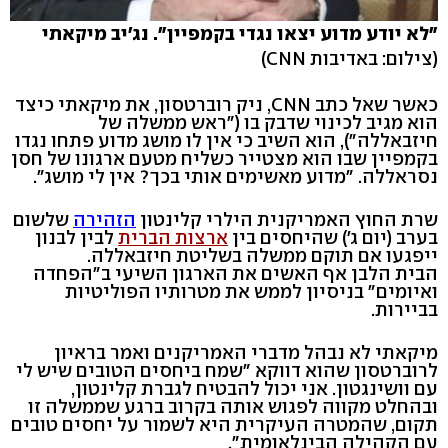
"לא יודע מדוע יצאו נגדי בקמפיין". נג'יב מיקאתי
(צילום: באדיבות CNN)
כאשר שאל כתב CNN, ניק רוברטסון, את מיקאתי כיצד
הוא מגיב לכינוי שדבק בו ("ראש ממשלה של
חיזבאללה"), הוא השיב כי אין לו מושג מדוע פתחו נגדו
בקמפיין שבו הוא מצטייר כשליח מטעם ארגונו של חסן
נסראללה. "מדוע מאשימים אותי בכך? אין לי מושג".
שרת החוץ האמריקנית הילרי קלינטון
הזהירה
שלשום
בערב (יום ג') שהיחסים בין
ארצות הברית
לבין לבנון
ייפגעו אם תוקם ממשלה בשליטת חיזבאללה.
הבית הלבן אף האשים את הארגון השיעי ב"הפחדה
ואיומים" בניסיון לממש את מטרותיו הפוליטיות
בביירות.
מיקאתי לא נבהל מדברי האמריקנים ואמר בראיון
לרוברטסון שהוא דווקא "שמח ביחסים הטובים שיש לי
עם וושינגטון. אני יכול להבטיח לגברת קלינטון,
ובהחלט מקווה לפגוש אותה בקרוב ברגע שממשלה זו
תקום, שהמטרה העיקרית היא לשמור על יחסים טובים
עם הקהילה הבינלאומית".