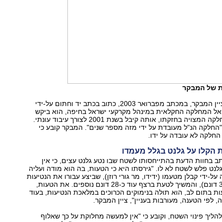
ת של המבקר
במקרה נוסף, מציין המבקר, במכתב מפברואר 2003, כתוב בכתב יד וחתום על-ידי
 אל המחלקה החקלאית במינהל מקרקעי ישראל בחיפה, הוא ביקש
לנטוע עצי זית בחלקה המצויה בחזקתו, אותה קיבל בשנת 2001 לצורך עיבוד עונתי.
"החלקה הנ"ל מעובדת על ידי מזה מספר שנים". המבקר קובע כי
חלקה לא עובדה על ידו.
 הקלו על גלנט בגלל מעמדו
ב בחוות הדעת בהתייחסותו לשטח שבו נטע גלנט עצים, כי אין
נט פלש לשטח לא לו. "גירסתו היא כי הטעות, בה הוא מודה ועליה
ל-ידי קבלן מטעמו (ידידו, מר גורי רוזן), שביצע עבורו את הנטיעות
בשטח שקיבל (35 דונם), והמשיך לטעת ברצף עוד כ-28 דונם נוספים. את הטעות,
ת בתום לב, הוא תולה בנימוקים הכרוכים במלאכת הנטיעות, בעוד
, לפי הטענה, מעורבות בעניין", ציין המבקר.
ליך פינוי השטח, וקובע כי "אין למעשה מחלוקת על כך שאלוף