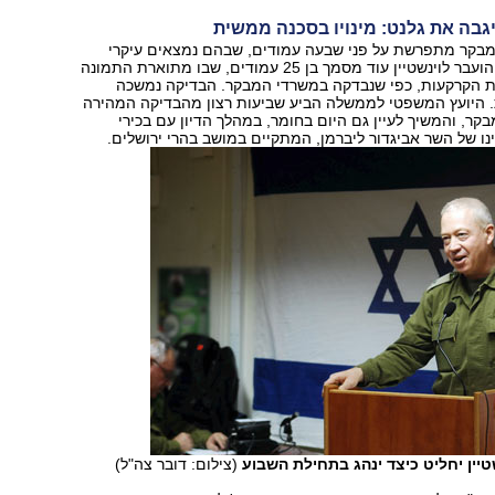
גבה את גלנט: מינויו בסכנה ממשית
מבקר מתפרשת על פני שבעה עמודים, שבהם נמצאים עיקרי
הדברים, ובנוסף הועבר לוינשטיין עוד מסמך בן 25 עמודים, שבו מתוארת התמונה
הקרקעות, כפי שנבדקה במשרדי המבקר. הבדיקה נמשכה
 היועץ המשפטי לממשלה הביע שביעות רצון מהבדיקה המהירה
ר, והמשיך לעיין גם היום בחומר, במהלך הדיון עם בכירי
נו של השר אביגדור ליברמן, המתקיים במושב בהרי ירושלים.
טיין יחליט כיצד ינהג בתחילת השבוע
(צילום: דובר צה"ל)