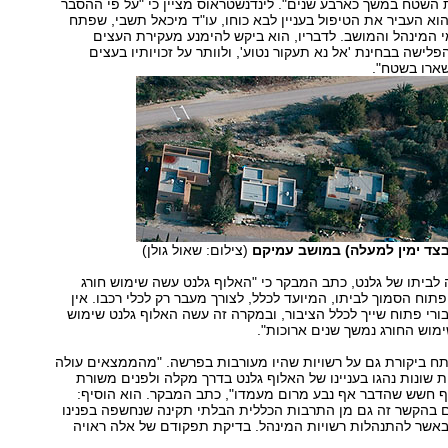
 השטח במשך כארבע שנים". לינדנשטראוס מציין כי "על פי ההסבר
הוא העביר את הטיפול בעניין לבא כוחו, עו"ד מיכאל תשבי, שפתח
 המינהל והמושב. לדבריו, הוא ביקש להימנע מעקירת העצים
לישה בבחינת 'אל נא תעקור נטוע', ולוותר על זכויותיו בעצים
שארו בשטח".
בצד ימין למעלה) במושב עמיקם
(צילום: שאול גולן)
 לביתו של גלנט, כתב המבקר כי "האלוף גלנט עשה שימוש חורג
תוח הסמוך לביתו, המיועד לכלל, לצורך מעבר רק לכלי רכבו. אין
בורי פתוח שייך לכלל הציבור, ובמקרה זה עשה האלוף גלנט שימוש
מוש החורג נמשך שנים ארוכות".
תח ביקורת גם על רשויות שהיו מעורבות בפרשה. "מהממצאים עולה
 שונות נהגו בעניינו של האלוף גלנט בדרך מקלה ולפנים משורת
רף חשש שהדבר אף נבע מרום מעמדו", כתב המבקר. הוא הוסיף:
ם בהקשר זה גם מן התרבות הכללית הבלתי תקינה שנחשפה בפנינו
אשר להתנהלות רשויות המינהל. בדיקת תפקודם של אלה ראויה