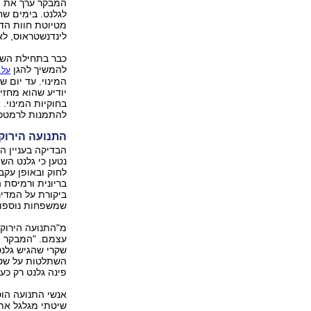
המבקר ערך את ה
לגלנט. בימים שח
מטיוטת חוות הד
לינדנשטראוס, לא 
כבר בתחילת השבו
להמשיך להגן
על 
המינוי. עד יום ש
יודיע שהוא מחזי
בחוקיות המינוי. א
להתמנות לרמטכ"
התנועה הירוק
הבדיקה בעניין ה
נטען כי גלנט השת
לחוק ובאופן עקב
בריונית ורמיסת 
ביקורת על המדינ
שמשפחות נוספות
מ"התנועה הירוק
עצמם. "המבקר מ
שקרי שהגיש גלנט
השתלטות על שטח
פינה גלנט רק כעבור 4 שנים למרות הלחץ של הרשויות", א
אנשי התנועה הו
שיטתי מגלגל את