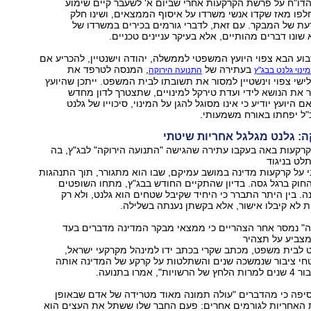
דו"ח על פרשת הקרקעות אחרי שביום א' לשעבר קיים שימוע
לפו מאז שקדו אנשי משרדו על איסוף הממצאים, ושינו חלק
עת של המבקר. עם זאת, לדברי גורמים בכירים במשרדו של
שונו דברים מהותיים, אלא בעיקר עניינים טכניים.
ע הבא צפוי היועץ המשפטי לממשלה, יהודה וישנטיין, להכריע אם
בעתירה של
, המנסה לטרפד את
מינוי גלנט בבג"ץ
התנועה הירוקה
לישי צפוי וינשטיין למסור את תשובתו לבית המשפט. ייתכן שהיועץ
ר את הנושא לידי ועדת טירקל למינויים, שתצטרך לדון מחדש
ם היועץ יודיע כי אינו מסוגל להגן על המינוי, סיכוייו של גלנט
ל יפחתו באורח משמעותי.
ה: גלנט מגלגל אחריות שיטתי
קרקעות באה בעקבו עתירה שהגישה "התנועה הירוקה" לבג"ץ, בה
לט בניגוד
י על קרקעות מדינה במושב עמיקם, שבו הוא מתגורר, תוך התנהגות
החוק ברגל גסה. בדיון שהתקיים החודש בבג"ץ, מתחו השופטים
ה. בין היתר התברר כי היחיד שקיבל שטחים הוא גלנט, ולא רק
 לא קיבלו אישור, אלא בקשתן נענתה בשלילה.
ה" נמסר אחר הצהריים כי ממצאי מבקר המדינה מדברים בעד
צביע על תצהיר
 לבית משפט, מכתב שקרי בכתב ידו למינהל מקרקעי ישראל,
י ציבור שנמשכה שנים והשתלטות על קרקע של המדינה אותה
מרו בתנועה.
סיפה כי מהדברים "עולה תמונה מאוד מטרידה של אדם שבאופן
 האחריות לגורמים אחרים: פעם החבר שלו ששתל את העצים הוא