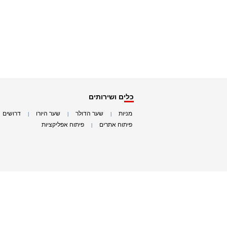
כלים ושירותים
מניות
שער הדולר
שער היורו
דרושים
|
|
|
|
פיתוח אתרים
פיתוח אפליקציות
|
|