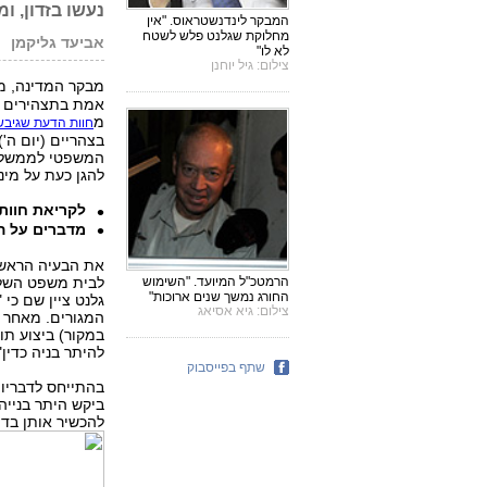
נעשו בזדון, ו
המבקר לינדנשטראוס. "אין
מחלוקת שגלנט פלש לשטח
אביעד גליקמן
לא לו"
צילום: גיל יוחנן
מבקר המדינה, מי
אמת בתצהירים בח
מ
חוות הדעת שגיבש
בצהריים (יום ה')
המשפטי לממשלה,
להגן כעת על מינו
לקריאת חוות
מדברים על ה
את הבעיה הראשו
הרמטכ"ל המיועד. "השימוש
לבית משפט השלו
החורג נמשך שנים ארוכות"
צילום: גיא אסיאג
המגורים. מאחר ו
במקור) ביצוע תו
להיתר בניה כדין"
שתף בפייסבוק
בהתייחס לדבריו 
ביקש היתר בניי
להכשיר אותן בדי