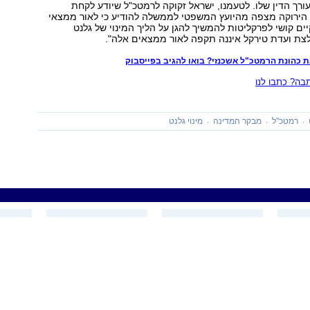
רך הדין שלו. לטעמנו, ישראל זקוקה לרמטכ"ל שיודע לקחת
 הירוקה מצפה מהיועץ המשפטי לממשלה להודיע כי לאור ממצאי
ים קושי לפרקליטות להמשיך להגן על הליך המינוי של גלנט
לצת ועדת טירקל איננה תקפה לאור ממצאים אלה".
 כהונת הרמטכ"ל אשכנזי? בואו להגיב בפייסבוק
ה? כתבו לנו
רמטכ"ל
מבקר המדינה
מינוי גלנט