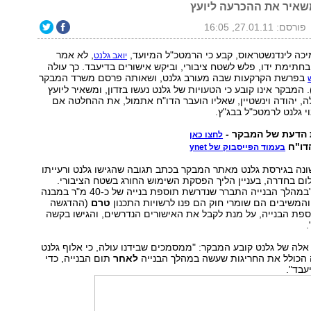
משאיר את ההכרעה ליועץ
פורסם: 27.01.11, 16:05
כה לינדנשטראוס, קבע כי הרמטכ"ל המיועד,
, לא אמר
יואב גלנט
תימת ידו, פלש לשטח ציבורי, וביקש אישורים בדיעבד. כך עולה
בפרשת הקרקעות שבה מעורב גלנט, ושאותה פרסם משרד המבקר
. המבקר אינו קובע כי הטעויות של גלנט נעשו בזדון, ומשאיר ליועץ
 יהודה וינשטיין, שאליו הועבר הדו"ח אתמול, את ההחלטה אם
י גלנט לרמטכ"ל בבג"ץ.
 הדעת של המבקר -
לחצו כאן
דו"ח
בעמוד הפייסבוק של ynet
נה בגירסת גלנט מאתר המבקר בכתב תגובה שהגישו גלנט ורעייתו
ם בחדרה, בעניין הליך הפסקת השימוש החורג בשטח הציבורי.
גלנט ציין שם כי "במהלך הבנייה התברר שנדרשת תוספת בנייה של כ-40 מ"ר במבנה
המשיבים הם שומרי חוק הם פנו לרשויות התכנון
טרם
(ההדגשה
ספת הבנייה, על מנת לקבל את האישורים הנדרשים, והגישו בקשה
.
אלה של גלנט קובע המבקר: "ממסמכים שבידנו עולה, כי אלוף גלנט
ה הכולל את החריגות שעשה במהלך הבנייה
לאחר
תום הבנייה, כדי
עבד".