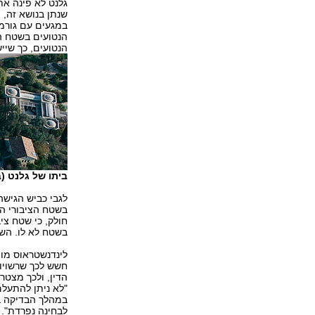
גלנט לא פינה את
שנתן בנושא זה, 
במגעים עם גורמי
הנטועים בשטח הפ
הנטועים, כך שיי
ביתו של גלנט (
לגבי כביש הגישה
בשטח הציבורי הפ
חולק, כי שטח צי
בשטח לא לו. השי
לינדנשטראוס מו
חשש לכך שרשויות
הדין, ולכך מצט
"לא ניתן להתעל
במהלך הבדיקה ב
לבחינה נפרדת".