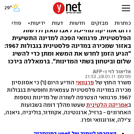
נמשך הסחף: גם פרגוואי
הכירה במדינה פלסטינית
דרום אמריקה מחייכת לאבו מאזן ולרשות
הפלסטינית. פרגוואי הפכה למדינה התשיעית
באזור שמכירה במדינה פלסטינית בגבולות 1967:
"הגיע הזמן לחדש את המשא ומתן כדי להשיג
שלום וביטחון בשתי המדינות". ברמאללה בירכו
אליאור לוי ו-AFP
פורסם: 28.01.11, 21:53
משרד החוץ של
פרגוואי
הודיע היום (ו') כי אסונסיון
מכירה במדינה פלסטינית עצמאית וחופשית בגבולות
1967. פרגוואי הצטרפה לשורה של מדינות נוספות
ב
אמריקה הלטינית
שעשו מהלך דומה בשבועות
האחרונים - ברזיל, ארגנטינה, אקוודור, בוליביה, גיאנה,
צ'ילה, אורוגוואי ופרו.
הצטרפו לעמוד של ynet בפייסבוק