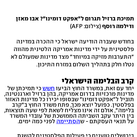
תמיכת ברזיל תגרום ל"אפקט דומינו"? אבו מאזן
ודילמה רוסף
(צילום: AFP)
בחודש שעברה הודיעה ישראל כי ההכרה במדינה
פלסטינית על ידי מדינות אמריקה הלטינית מהווה
"התערבות מזיקה במיוחד" מצד מדינות שמעולם לא
נטלו חלק בתהליך השלום במזרח התיכון.
קרב הבלימה הישראלי
יחד עם זאת, במשרד החוץ הביעו
חשש
כי תמיכתן של
מדינות מרכזיות בדרום אמריקה, בהן ברזיל וארגנטינה,
תוביל ל"אפקט דומינו" שבסופו יכירו כל מדינות האזור
בפלסטין. כפועל יוצא מכך, פתח משרד החוץ ב"קרב
בלימה", אולם זה אינו מצליח לשאת לפי שעה תוצאות,
בין היתר עקב השביתה הממושכת של עובדי המשרד
על תנאי העסקתם - ש
הסתיימה
לפני כמה ימים.
בירושלים טוענים כי פעילות הפלסטינים להשגת