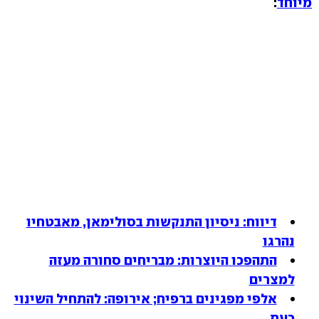
מיוחד
:
דיווח: ניסיון התנקשות בסולימאן, מאבטחיו
נהרגו
התהפכו היוצרות: מבריחים סחורה מעזה
למצרים
אלפי מפגינים ברפיח; אירופה: להתחיל השינוי
כעת