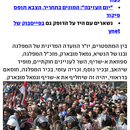
"יום העזיבה": המונים בתחריר, הצבא תופס
פיקוד
נשארים עם היד על הדופק גם
בפייסבוק של
ynet
בין המתפטרים, יו"ר הוועדה המדינית של המפלגה
ובנו של הנשיא, גמאל מובארק, מזכ"ל המפלגה,
ספוואת א-שריף, השר לעניינים חוקתיים, מופיד
שיהאב, ובכיר נוסף, זכריה עזמי. בכיר המפלגה, חוסאם
בדראווי, יהיה זה שיחליף את א-שריף וגמאל מובארק.