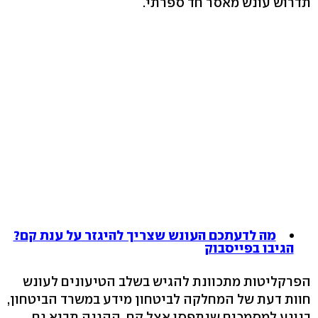
תדרוש עונש מאסר חד ספרתי.
מה לדעתכם העונש שצריך להיגזר על ענת קם?
הגיבו בפייסבוק
הפרקליטות מתכוונת להגיש בשלב הטיעונים לעונש
חוות דעת של המחלקה לביטחון מידע במשרד הביטחון,
בנוגע למסמכים שנתפסו אצל קם. ההגנה תביא גם