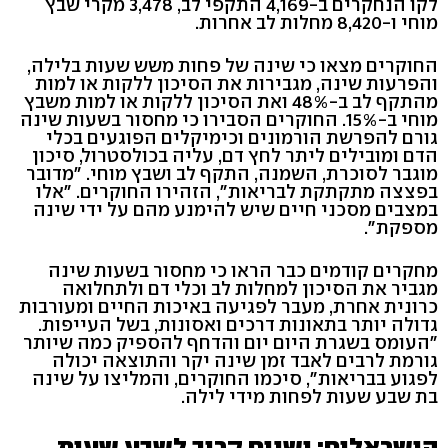
לקו הנחקרים ב-4,169 התקפי לב, 3,478 מקרי שבץ
מוחי ו-8,420 מחלות לב אחרות.
החוקרים מצאו כי שינה של פחות משש שעות בלילה,
והפרעות שינה, מגבירות את הסיכון ללקות או למות
מהתקף לב ב-48% ואת הסיכון ללקות או למות משבץ
מוחי ב-15%. החוקרים הסבירו כי מחסור בשעות שינה
גורם להפרשת הורמונים וכימיקלים הפוגעים בכלי
הדם ומובילים ליתר לחץ דם, עליה בכולסטרול, סיכון
מוגבר לסוכרת, השמנה, התקף לב ושבץ מוחי. "מדובר
בפצצה מתקתקת לבריאות", הזהירו החוקרים. "אלו
במצבים מסכני חיים שיש להימנע מהם על ידי שינה
מספקת".
מחקרים קודמים כבר הראו כי מחסור בשעות שינה
מגביר את הסיכון למחלות לב וכלי דם ולתחלואה
כרונית אחרת, מעבר לפגיעה באיכות החיים ומעורבות
גדולה יותר בתאונות דרכים ואסונות, בשל העייפות.
"העומס בשגרת היום יום והדחף להספיק כמה שיותר
גורמת לרבים לאבד זמן שינה יקר והתוצאה יכולה
לפגוע בבריאות", סיכמו החוקרים, והמליצו על שינה
בת שבע שעות לפחות מידי לילה.
הישראלים: ישנים קרוב לשבע שעות