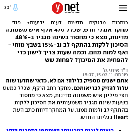
מחסור בשעות שינה מגביר
הסיכון להתקף לב
מחקר אנגלי חדש, שכלל 470 אלף איש משמונה
מדינות, מצא כי מחסור בשינה מגביר ב-48%
הסיכון ללקות בהתקף לב וב-15% בשבץ מוחי -
ואף למות מהם. וכמה שעות צריך לישון כדי
להפחית את הסיכון? לפחות שש
ד"ר איתי גל
פורסם: 15.02.11, 18:07
אתם ישנים מספיק בלילה? אם לא, כדאי שתדעו שזה
עלול להזיק לבריאותכם.
מחקר רחב היקף, שכלל כמעט
חצי מיליון איש משמונה מדינות, מצא כי מחסור
בשעות שינה מגביר משמעותית את הסיכון ללקות
בהתקף לב ולמות ממנו. על המחקר דיווח כתב העת
Heart בגליונו החדש.
רוצים לזכות במכונית? השתתפו בתחרות הנהג