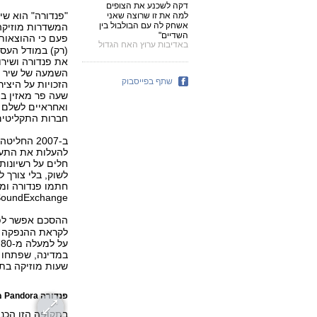
דקה לשכנע את הצופים
"פנדורה" הוא ש
למה את זו שרוצה שאני
אשחק לה עם הבולבול בין
המשדרות מוזיקה
השדיים"
פעם כי ההוצאות
באדיבות ערוץ האח הגדול
(רק) במודל העסק
את פנדורה ושירו
השמעה של שיר (
שתף בפייסבוק
הזכויות על היצי
ואחראיים לשלם ה
חברות התקליטים
חלים על רשיונות
חתמו פנדורה ומס
SoundExchange, הגוף הייצוגי של בעלי זכויות ההקלטה (חברות התקלי
ההסכם אפשר לפנדורה לצמוח.
לקראת ההנפקה בו
ע
שעות מוזיקה בתשע
פנדורה Pandora מוזיקה רדיו