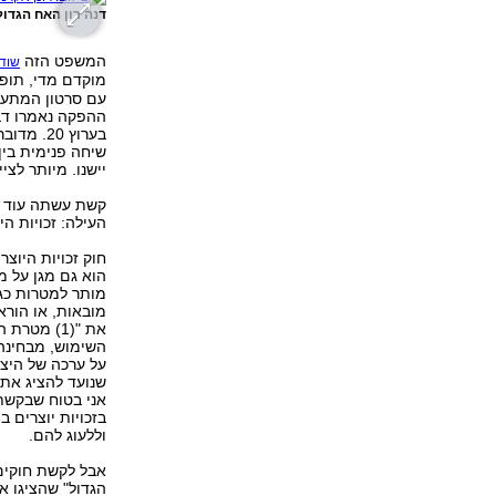
דנה רון האח הגדו
המשפט הזה
שוד
מוקדם מדי, תופס
עם סרטון המתעד 
ההפקה נאמרו דב
בערוץ 0
שיחה פנימית בין
יישנו. מיותר לציי
קשת עשתה עוד מ
העילה: זכויות ה
חוק זכויות היוצ
הוא גם מגן על מי
מותר למטרות כגו
מובאות, או הורא
שנועד להציג את 
אני בטוח שבקשת
בזכויות יוצרים 
וללעוג להם.
אבל לקשת חוקים
הגדול" שהציגו את