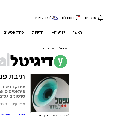
דיגיטל
אינטרנט
תיבת פנ
עידוק ברשת: ב
פיראטים סוער
סרטונים גסים
עידו קינן
פורסם: .02.11
<< נוקיה מאמצת את 
"ערב טוב דנה. יש לך חצי