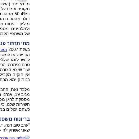
מדמי מנוי (השיר
ולמלחינים. מספ
של משתפי הקבצים
מתי תחזור פנ
בשנת 2007
נסגר
הודיעה אז למשתמ
לבשר לומר שעלינ
טרם נפתרה: הרש
שיר שיצא בצורה 
אין חוקים מקביל
בנות קיימא מבחי
מלבד זאת, החבר
מגיב 19, 
מספקת להגן מפני
השירות שלנו, כי
כשהם יכולים במק
בריונות משפט
"ערב טוב דנה. י
שאני אשחק לה עם