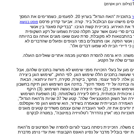
ל
(צילום: רונן אקרמן)
בתוכנית "האח הגדול" בערוץ 20. לפעמים, כשמרימים את המסך
ר
ים מישהו עם הבולבול ביד. קורה. אביעד קדרון פרסם
פוסט בנושא
את האירוע. בזכיינית קשת הגיבו: "בבדיקת סאונד בין אנשי
רים סרי טעם אשר עקב תקלה טכנית נשמעו על רקע השקופית
2. מדובר בהתבטאות לא מקובלת, סרת טעם שאנו מגנים אותה גם בהיותה
 אנשי הפקה. אנו מתנצלים בפני הצופים ופועלים שהדברים לא
ן כי דיירי הבית לא שמעו דברים אלו".
שהו: היא גרמה להסרת הסרטון מכמה אתרים שאליהם הועלה.
יוצרים שלה על הקטע.
רים מגן על בעלי הזכויות מפני שימוש לא מורשה בתכנים שלהם, אבל
 שעושה בתכנים הללו שימוש הוגן. לפי החוק, "שימוש הוגן ביצירה
ן אלה: לימוד עצמי, מחקר, ביקורת, סקירה, דיווח עיתונאי, הבאת
ה ובחינה על ידי מוסד חינוך". בחינה אם השימוש הוגן תיקח בחשבון
את "(1) מטרת השימוש ואופיו; (2) אופי היצירה שבה נעשה השימוש; (3) היקף
השימוש, מבחינה איכותית וכמותית, ביחס ליצירה בשלמותה; (4) השפעת השימוש
על ערכה של היצירה ועל השוק הפוטנציאלי שלה". קטע של 37 שניות מ"האח הגדול",
האמירה הבעייתית שנאמרה בשידור, הוא שימוש הוגן פר-אקסלנס.
 יודעים את זה, לאור העובדה שהם עצמם משדרים קטעים מוגנים
בתוכניות כמו "ארץ נהדרת" ו"טלוויזיה במיטבה", במטרה לבקרם
 משלה. הזכיינית ניסתה בעבר לגרום להסרה של הסרטונים מ"האח
 יוסי בובליל מדבר על נסיון האונס הקבוצתי ואת עדי נוימן מדברת