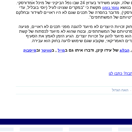
על חוויות הסמים שלה, וקטע משידור בערוץ 24 שבו נפל הביקיני של מיכל אמדורסקי.
בנושא
מקשת כי "במקרים שצוינו לעיל (יוסי בובליל, עדי
נמסר בזמנו
ורסקי), מדובר בהסרה של תכנים שגם לא היו ראויים לשידור ובחלקם
רטיותם של המשתתפים".
חוק זכויות היוצרים לא מיועד להגנה מפני תכנים לא ראויים, פגיעה
רטיותם של המשתתפים, ובטח שהוא לא מיועד לכסתוח של קשת
הוא מיועד להגן על זכויות יוצרים. הגיע הזמן לאמץ את הסעיף
צרים האמריקאי, שקובע שגם שימוש לרעה בחוק הוא עבירה.
של עידו קינן, ודברו איתו גם ב
, ב
וב
הבלוג
מייל
טוויטר
פייסבוק
ה? כתבו לנו
האח הגדול