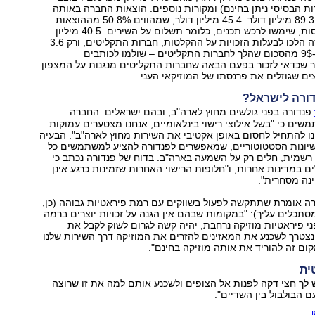
ות הבסיסי ניתן בחינם) ומקורות נוספים. הוצאות החברה באותה
תקופה עמדו על 89.3 מיליון דולר. 45.4 מיליון דולר, שמהווים 50.8% מההוצאות
ו-50.4% מההכנסות, שימשו לרכש תכנים, כלומר תשלום על השירים. 40.5 מיליון
דולר מהסכום הזה הלכו לבעלות הזכויות על ההקלטות, חברות התקליטים, ורק 3.6
מיליון – פחות מ-9$ מהסכום שהלך לחברות התקליטים – שולמו לכותבים
ר שכדאי לזכור בפעם הבאה שחברות התקליטים מנגנות על המצפון
 שגוזלים את פרנסתו של המוזיקאי העני.
דורה לישראל?
פנדורה בפני גולשים מחוץ לארה"ב, ובהם ישראלים. החברה
שים כי "בשל אילוצי רישוי בינלאומיים, אנחנו מצטערים עמוקות
ו להתחיל לחסום באופן אקטיבי את השירות מחוץ לארה"ב". הבעיה
יונות הסטטוטוריים, שמאפשרים לפנדורה להציע למשתמשים כל
רשמית, חלים רק על השמעה בארה"ב. בדוח של פנדורה נכתב כי
ים במדינות אחרות, ו"חלופות הרישוי האחרות שזמינות כרגע אינן
נה מסחרית".
ה אומרת שתתקשה לפעול בשווקים עם רמת פיראטיות גבוהה (כן,
אנחנו מסתכלים עליך): "במקומות שבהם אין הגנה על זכויות יוצרים ברמה
 פיראטיות מוזיקה נרחבת, יהיה קשה לגרום לשוק לקבל את
 נצטרך לשכנע את המאזינים להזרים את המוזיקה דרך השירות שלנו
ום זה להוריד את אותה מוזיקה בחינם".
ית
ש לך חצי דקה לפנות אל הצופים ולשכנע אותם למה את זו שרוצה
 הבולבול בין השדיים".