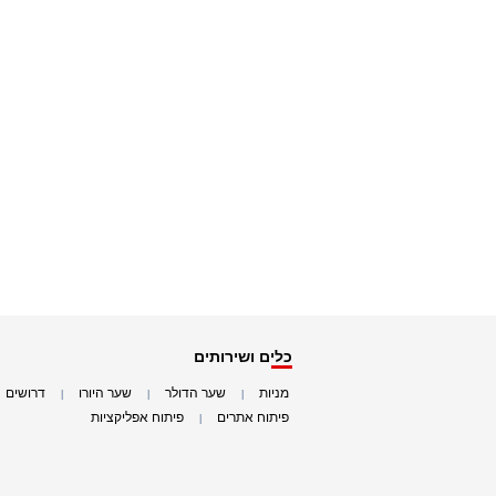
כלים ושירותים
מניות
שער הדולר
שער היורו
דרושים
|
|
|
|
פיתוח אתרים
פיתוח אפליקציות
|
|