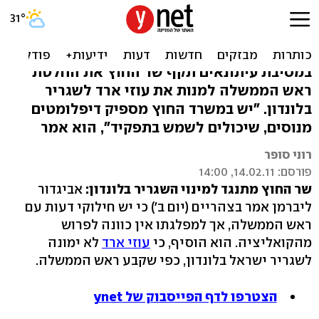
ליברמן: עוזי ארד לא יהיה
שגריר בלונדון
במסיבת עיתונאים תקף שר החוץ את החלטת
ראש הממשלה למנות את עוזי ארד לשגריר
בלונדון. "יש במשרד החוץ מספיק דיפלומטים
מנוסים, שיכולים לשמש בתפקיד", הוא אמר
רוני סופר
פורסם: 14.02.11, 14:00
שר החוץ מתנגד למינוי השגריר בלונדון:
אביגדור
ליברמן אמר בצהריים (יום ב') כי יש חילוקי דעות עם
ראש הממשלה, אך למפלגתו אין כוונה לפרוש
מהקואליציה. הוא הוסיף, כי
עוזי ארד
לא ימונה
לשגריר ישראל בלונדון, כפי שקבע ראש הממשלה.
הצטרפו לדף הפייסבוק של ynet