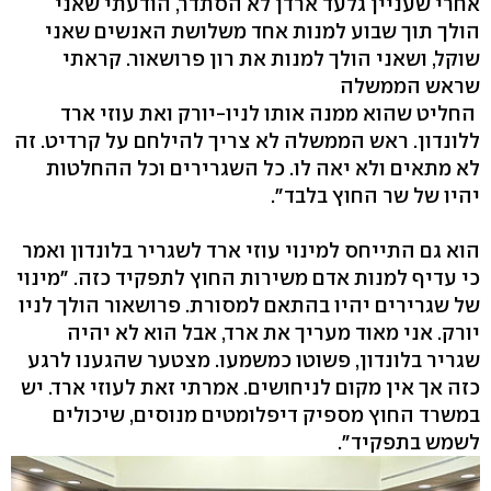
אחרי שעניין גלעד ארדן לא הסתדר, הודעתי שאני
הולך תוך שבוע למנות אחד משלושת האנשים שאני
שוקל, ושאני הולך למנות את רון פרושאור. קראתי
שראש הממשלה
החליט שהוא ממנה אותו לניו-יורק ואת עוזי ארד
ללונדון. ראש הממשלה לא צריך להילחם על קרדיט. זה
לא מתאים ולא יאה לו. כל השגרירים וכל ההחלטות
יהיו של שר החוץ בלבד".
הוא גם התייחס למינוי עוזי ארד לשגריר בלונדון ואמר
כי עדיף למנות אדם משירות החוץ לתפקיד כזה. "מינוי
של שגרירים יהיו בהתאם למסורת. פרושאור הולך לניו
יורק. אני מאוד מעריך את ארד, אבל הוא לא יהיה
שגריר בלונדון, פשוטו כמשמעו. מצטער שהגענו לרגע
כזה אך אין מקום לניחושים. אמרתי זאת לעוזי ארד. יש
במשרד החוץ מספיק דיפלומטים מנוסים, שיכולים
לשמש בתפקיד".