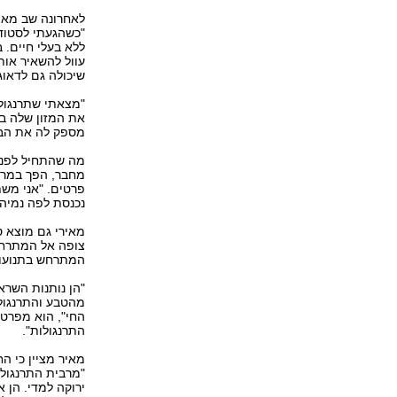
לאחרונה שב מאירי
"כשהגעתי לסטוד
ללא בעלי חיים. ב
עוול להשאיר אות
שיכולה גם לדאוג
"מצאתי שתרנגולת
את המזון שלה בכ
מספק לה את הבו
מה שהתחיל לפני 
פרטים. "אני משת
נכנסת לפה נמיה
מאירי גם מוצא ס
צופה אל המתרחש
המתרחש בתנועות
"הן נותנות השרא
מהטבע והתרנגולת
החי", הוא מפרט.
התרנגולות".
מאיר מציין כי ה
"מרבית התרנגולו
ירוקה למדי. הן 