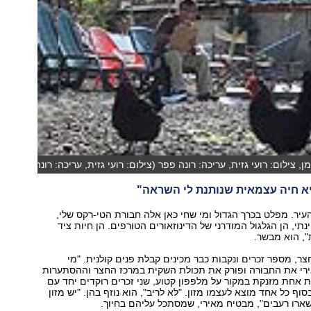
, צילום: רועי גזית, עריכה: רונה פפר (צילום: רועי גזית, עריכה: רונה
א חיה עצמאית שנותנת לי השראה"
עיר. מפלט בכרך הגדול ומי שחי כאן אלה חבורת הטי-רקס שלי,
תי, הן הגלגול המודרני של הדינוזאורים הטורפים. הן חיות ציד
, הוא מבשר.
צר, מספר זכרים ונקבות כבר מכינים קבלת פנים קולנית. "מי
ירי את החבורה ופורק את תכולת השקית במרכז החצר וההסתערות
 אחת מזנקת במקור על מלפפון קטוע, שני זכרים רוקדים יחד עם
וף כל אחד מוצא לעצמו מזון. "לא לריב", הוא נוזף בהן. "יש מזון
ארו רעבים", מבטיח מאירי, שמסתכל עליהם בחיוך.