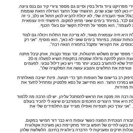
 מפרויקט ציוד גדול בסין וסיים גם מספר ציורי קיר גם בנס ציונה.
יו כאן לפני שבע שנים, הרגשתי שכל החצר הגדולה הזאת שוממת
גלל אופי העבודה שלי, לא יכולת להביא לכאן חתול או כלב, כי זה
ם לבד, במיוחד בימים שאני מחוץ למקום. חיפשתי חיה עצמאית
 לעצמה", הוא מספר על תחילת הקשר עם בעלי הכנף.
 היא חיה עצמאית מאוד, לא צריכה את התלות ויכולה גם לצוד
וחות עצמה, במיוחד בימים שאני לא כאן", הוא מוסיף. "אני רק
נוסים, את הקוויאר ומקבל בתמורה הנאה רבה".
מספר שנים משלוש תרנגולות, זכר וצמד נקבות, אותן קיבל מתנה
מחבר, הפך במרוצת הזמן ללהקה גדולה שמנתה בתקופת השיא למעלה מ-20
דל שלא להתערב בטבע יותר מדי ויש כאן דילול טבעי. לפעמים
 וטורפת את החלשים והטבע עושה את הסלקציה שלו".
יפוק רב ברישום של העופות תוך כדי תנועה. פינת ישיבה מאולתרת
 במרכז החצר. הוא מתיישב על כסא פלסטיק ומתחיל לתעד את
 מהירות.
ה רבה וזה מנקה את הראש להסתכל עליהן. יש לנו הרבה מה ללמוד
 היא אחד היצורים החכמים והמורכבים שיצא לי להכיר בעולם
 "אני עורך כאן תצפיות ואפילו מצייר עם התלמידים שלי את
חבורה הנוכחית המונה כעשר עופות היא כבר דור חמישי במקום.
ת בקעו לחיים של חופש וביחד מתקיימת כאן מערכת אקולוגית
אוכלות חרקים ומעניקות לי הדברה ביולוגית בחינם. הלשלשת שלהן