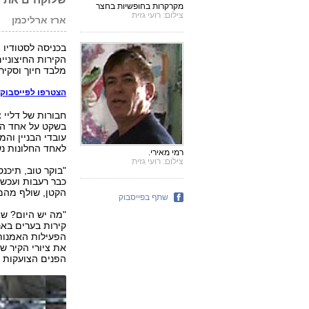
מקרקרות בחופשיות בחצר
צילום: רועי גזית
ארז ארליכמן
ע
בכניסה לסטודיו 
הקירות החיצוניי
מלבד חיוך וסקיר
הצטרפו לפייסבוק של ynet וקבלו עדכונים חמים וסרטו
חבורות של דליי צ
בשקט על אחד המ
עובדי הבניין ו
לאחד החלונות נש
רמי מאירי.
צילום: רועי גזית
"בוקר טוב, תיכנס
כבר רעבות ועכשי
הקטן, שולף מהמק
שתף בפייסבוק
"מה יש היום? שא
הפעילות האמנותי
את ציורי הקיר ש
הפנים הצועקות ב