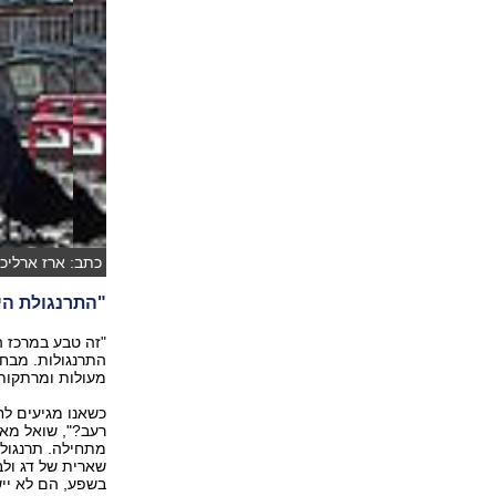
כתב: ארז ארליכמן
פפר)
"התרנגולת הי
"זה טבע במרכז ה
התרנגולות. מבחינ
מעולות ומרתקות"
כשאנו מגיעים לח
רעב?", שואל מא
מתחילה. תרנגולת
שארית של דג ולבס
בשפע, הם לא ייש