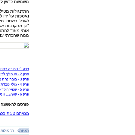
משמשת כדשן לירק
התרנגולות מטילו
נאספות על ידו ל
לגורלן בשטח. מא
"הן מתקרבות אלי
אותי מאוד להתבו
ממה שהכרתי עד כ
פרק 1: נימורה בחנות האופניים וג'ורג' מעצב תכשיטים
פרק 2 - פו הולך לבית המשפט וגוגו מבקרת באולפן ההקלטות
פרק 3 - בובה נחה במשרד המכללה, טופי משתעשעת בחנות הצעצועים
פרק 4 - ג'ולי עובדת בסטארט-אפ, קופר משכפל מפתחות וזואי מבשלת
פרק 5 - שפיץ רוקד כל הדרך לעבודה בלהקת המחול "בת שבע"
פרק 6 - ששש... וויני הכלב שומר על השקט בספרייה
פורסם לראשונה 22.02.11, 10:54
מצאתם טעות בכתב
תגיות:
תרנגולות