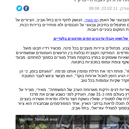
ודכן: 23.02.11, 08:08
הצבעוני של האמן
, הנושק לחוף הים בתל-אביב, הציורים על
רמי מאירי
ם מתנפלים בחיבוק צבעוני על הנכנסים ולא מותירים ברירות רבות,
ת המקום בעיניים רעבות.
נים בלעדיים
בע, מכחולים וניירות מוצבים בכל פינה. מכשיר רדיו חבוט פועל
דפים. המוזיקה הקצבית נבלעת בין הרעשים העמומים שמשמיעים
המשאיות שעסוקים במרץ בהקמת מגדל מגורים בסמוך למתחם. מבעד
קף צומת עמוס במכוניות בתנועה.
ו", פותח רמי את הדלת ומזמין אותנו פנימה. "הגעתם בזמן, כי הן
ו הגיע הזמן לאכול ארוחת בוקר", הוא מבשר וניגש לעבר המטבח
רר שקיות עמוסות בכל טוב.
ריות דגים וירקות מארוחת הערב של המשפחה". מאירי, מצייר על
קירות בערים בארץ בעולם מזה כ-31 שנה, העתיק לפני כשבע שנים את מרכז
ת שלו לסטודיו, שאליו נושקת חצר גדולה ופראית ועשירה בעצים.
לו תוכלו לראות ברחבי הארץ, אחד המפורסמים שבחבורה הוא ציור
סמוך למגדלי עזריאלי, בתל-אביב.
hlsjs-lite: Network error