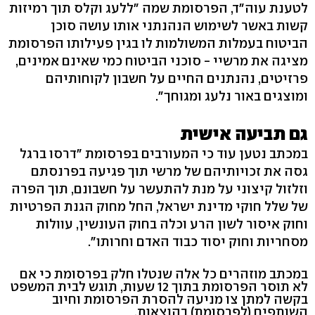
לטענת עוה"ד, הפרסומת שמה "ללעג וקלס תוך רמיזות
קשות באשר לשימוש הנהנתני אותו עושה סוכן
הביטוח בעמלות המשולמות לו בגין פעילותו הפרסומת
מציגה את מרשיי - סוכני הביטוח כמי שאינם אמינים,
פרזיטים, נהנתנים החיים על חשבון לקוחותיהם
ומוצגים באור נלעג ומגוחך".
גם תביעה אישית
במכתב נטען עוד כי המעורבים בפרסומת "דרסו ברגל
גסה את זכויותיהם של מרשי תוך פגיעה בפרנסתם
וזלזול קיצוני על מנת להתעשר על חשבונם, תוך הפרה
של שלל חוקי מדינת ישראל, החל מחוק הגנת הפרטיות
וחוק איסור לשון הרע וכלה בחוק העונשין, עוולות
מסחריות וחוק יסוד כבוד האדם וחרותו".
במכתב מוזהרים כל אלה שנטלו חלק בפרסומת כי אם
לא תוסר הפרסומת בתוך 12 שעות, תוגש לבית המשפט
בקשה למתן צו מניעה להסרת הפרסומת וחיוב
השותפים (לפרסומת) בהוצאות.