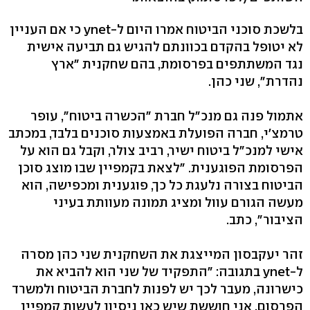
בלשכת סוכני הביטוח אמרו היום ל-ynet כי אם העניין
לא יטופל בהקדם בכוונתם להגיש גם תביעה אישית
נגד המשתתפים בפרסומת, בהם שחקנית "ארץ
נהדרת", שני כהן.
אתמול פנה גם מנכ"ל חברת "הכשרה ביטוח", עופר
טרמצ'י, חברה הפועלת באמצעות סוכנים בלבד, במכתב
אישי למנכ"ל ביטוח ישיר, רביב צולר, וקבל גם הוא על
הפרסומת הפוגענית. "לצאת בקמפיין שבו מוצג סוכן
הביטוח בצורה נלעגת כל כך, פוגענית ומכפישה, הוא
מעשה הגורם עוול ומציג תמונה מעוותת בעיני
הציבור", כתב.
זהר יעקבסון המייצגת את השחקנית שני כהן מסרה
ל-ynet בתגובה: "התפקיד של שני הוא להביא את
כישרונה, מעבר לכך יש לפנות לחברת הביטוח ולמשרד
הפרסום. אני חוששת שיש כאן ניסיון לעשות קמפיין