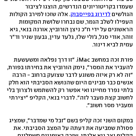
שעמדו בקריטוריונים הנדרשים, הוצגו לציבור
הגולשים
לדירוג בפייסבוק
. אלה שזכו למירב הקולות
העפילו לשלב הגמר, שם נבחרו שלושת המקומות
הראשונים על ידי ח"כ ניצן הורוביץ, אורנה בנאי, גיא
זוהר, אודי סגל, ג'ולי שלז, גלעד עדין, גבעון שניר וד"ר
עמית לביא דינור.
פורת זכה במחשב iMac. "זו דרך נפלאה ומשעשעת
להעביר את המסר", נימק הורוביץ את בחירתו בפורת,
"זה לא רק איזה משוגע לדבר שצועק ברחוב - הרבה
אנשים כבר מבינים היום שהנושא הסביבתי הוא חלק
בלתי נפרד מחיינו ואי אפשר רק להשתמש ולצרוך בלי
לחשוב קצת מעבר לזה". לדברי בנאי, הקליפ "יצירתי
ומעביר מסר חשוב".
במקום השני זכה קליפ בשם "זבל מי שמדבר", שמציג
פסולת שמביעה את דעתה על המצב הסביבתי. את
הקליפ יצר גיא אלנתן, שזכה באופניים חשמליים.