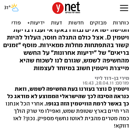
ויטמין D: איך בישראל החמה
סובלים מחוסר?
חמישה ישראלים נבחרו באקראי ועברו בדיקת
ויטמין D. אצל כולם התגלה חוסר, העלול להיות
קשור בהתפתחות מחלות ממאירות. מוסף "זמנים
בריאים" של "ידיעות אחרונות" על החשש
מהחשיפה לשמש, שגורם לנו לשכוח שהיא
מייצרת ויטמין חשוב במיוחד לעצמות
מירי בן-דוד ליוי
פורסם: 28.04.11, 16:43
ויטמין D נוצר בעורנו בעת החשיפה לשמש, וזאת
כנראה הסיבה לכך שהישראלי הממוצע לא מודאג כל
כך באשר לרמת הוויטמין הזה בגופו.
אחרי הכל אנחנו
הרי חיים בארץ שטופת שמש, ואפילו מי שרק הולך
כמה מטרים מהבית לאוטו נחשף מספיק. נכון? לאו
דווקא!