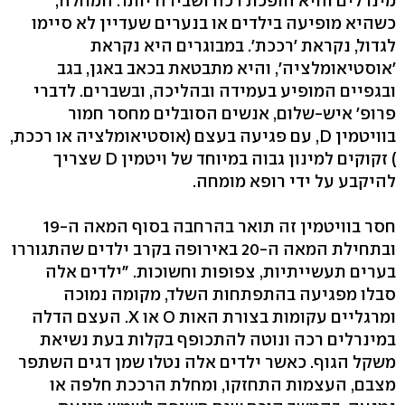
מינרלים והיא הופכת רכה ושבירה יותר. המחלה,
כשהיא מופיעה בילדים או בנערים שעדיין לא סיימו
לגדול, נקראת 'רככת‭.'‬ במבוגרים היא נקראת
'אוסטיאומלציה‭,'‬ והיא מתבטאת בכאב באגן, בגב
ובגפיים המופיע בעמידה ובהליכה, ובשברים. לדברי
פרופ' איש-שלום, אנשים הסובלים מחסר חמור
בוויטמין ‭,D‬ עם פגיעה בעצם (אוסטיאומלציה או רככת‭,
(‬ זקוקים למינון גבוה במיוחד של ויטמין D שצריך
להיקבע על ידי רופא מומחה.
ובתחילת המאה ה‭20-‬ באירופה בקרב ילדים שהתגוררו
בערים תעשייתיות, צפופות וחשוכות. "ילדים אלה
סבלו מפגיעה בהתפתחות השלד, מקומה נמוכה
ומרגליים עקומות בצורת האות O או ‭.X‬ העצם הדלה
במינרלים רכה ונוטה להתכופף בקלות בעת נשיאת
משקל הגוף. כאשר ילדים אלה נטלו שמן דגים השתפר
מצבם, העצמות התחזקו, ומחלת הרככת חלפה או