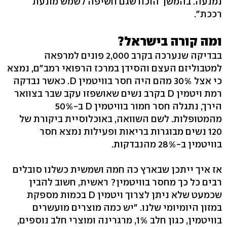
נמנעה. בהמשך הוכח שגם חשיפה לשמש מונעת
רככת".
ומה קורה בישראל?
בבדיקה שנערכה בקרב ‭2,000‬ פונים למרפאה
למטבוליזם העצם והסידן במרכז הרפואי רמב"ם, נמצא
כי אצל ‭30%‬ מהם היה חסר בוויטמין ‭.D‬ כאשר נבדקה
רמת ויטמין D בקרב נשים שאושפזו עקב שבר בצוואר
מהמטופלות. לשם השוואה, באוכלוסיית ביקורת של
120 נשים מבוגרות בריאות ופעילות נמצא חסר
בוויטמין ב‭28%-‬ מהנבדקות.
אז איך ייתכן שבארץ כה חמה ושמשית כשלנו סובלים
רבים כל כך מחסר בוויטמין? ראשית, חשוב להבין
שכמעט שלא ניתן לצרוך ויטמין D בכמות מספקת
במזון היומיומי שלנו. "יש כמה מוצרים מועשרים
בוויטמין, כגון חלב ‭,1%‬ מרגרינה ומוצרי חלב נוספים,