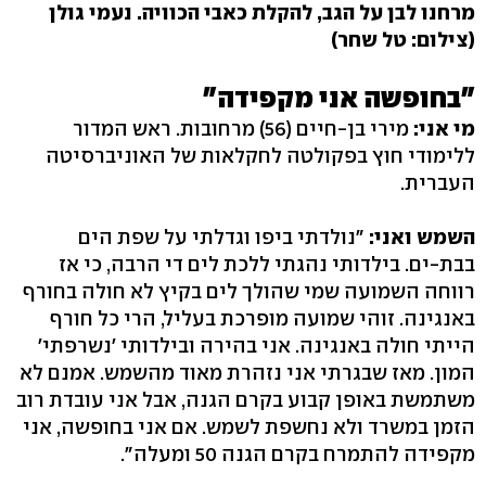
מרחנו לבן על הגב, להקלת כאבי הכוויה. נעמי גולן
(צילום: טל שחר)
‬"בחופשה אני מקפידה"
מי אני:
מירי בן-חיים ‭(56)‬ מרחובות. ראש המדור
ללימודי חוץ בפקולטה לחקלאות של האוניברסיטה
העברית.
השמש ואני:
"נולדתי ביפו וגדלתי על שפת הים
בבת-ים. בילדותי נהגתי ללכת לים די הרבה, כי אז
רווחה השמועה שמי שהולך לים בקיץ לא חולה בחורף
באנגינה. זוהי שמועה מופרכת בעליל, הרי כל חורף
הייתי חולה באנגינה. אני בהירה ובילדותי 'נשרפתי'
המון. מאז שבגרתי אני נזהרת מאוד מהשמש. אמנם לא
משתמשת באופן קבוע בקרם הגנה, אבל אני עובדת רוב
הזמן במשרד ולא נחשפת לשמש. אם אני בחופשה, אני
מקפידה להתמרח בקרם הגנה 50 ומעלה‭."‬