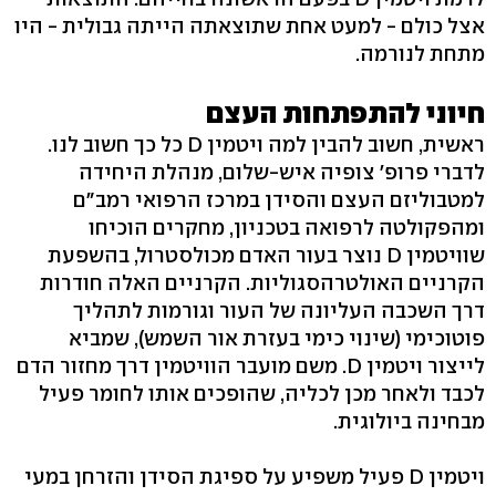
אצל כולם - למעט אחת שתוצאתה הייתה גבולית - היו
מתחת לנורמה.
חיוני להתפתחות העצם
ראשית, חשוב להבין למה ויטמין D כל כך חשוב לנו.
לדברי פרופ' צופיה איש-שלום, מנהלת היחידה
למטבוליזם העצם והסידן במרכז הרפואי רמב"ם
ומהפקולטה לרפואה בטכניון, מחקרים הוכיחו
שוויטמין D נוצר בעור האדם מכולסטרול, בהשפעת
הקרניים האולטרהסגוליות. הקרניים האלה חודרות
דרך השכבה העליונה של העור וגורמות לתהליך
פוטוכימי (שינוי כימי בעזרת אור השמש‭,(‬ שמביא
לייצור ויטמין ‭.D‬ משם מועבר הוויטמין דרך מחזור הדם
לכבד ולאחר מכן לכליה, שהופכים אותו לחומר פעיל
מבחינה ביולוגית.
ויטמין D פעיל משפיע על ספיגת הסידן והזרחן במעי