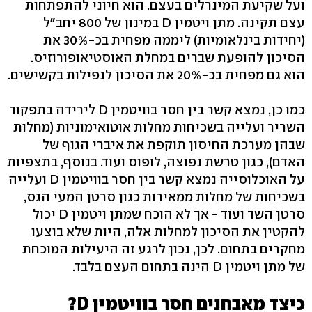
ועל שקיעת המינרלים בעצם. הוא חיוני להתפתחות
עצם תקינה. מתן ויטמין D במינון של 800 יחב"ל
(יחידות בינלאומיות) ליממה מפחית בכ‭30%-‬ את
הסיכון להופעת שברים במחלת האוסטיאופורוזיס.
הוא גם מפחית בכ‭20%-‬ את הסיכון לנפילות בקשישים.
כמו כן, נמצא קשר בין חסר בוויטמין D לירידה בתפקוד
השריר ועלייה בשכיחות מחלות אוטואימוניות (מחלות
שבהן מערכת החיסון תוקפת את איברי הגוף של
האדם‭,(‬ כגון טרשת נפוצה, לופוס ועוד. בנוסף, בתצפיות
על האוכלוסייה נמצא קשר בין חסר בוויטמין D ועלייה
בשכיחות של מחלות ממאירות כגון סרטן המעי הגס,
סרטן השד ועוד - אך לא הוכח שמתן ויטמין D יכול
להקטין את הסיכון למחלות אלה, היות שלא בוצעו
מחקרים בתחום. לכן, נכון לרגע זה היעילות המוכחת
של מתן ויטמין D הינה בתחום העצם בלבד.
כיצד מאבחנים חסר בוויטמין ‭?D‬