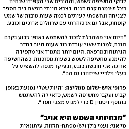
לנזקי החשיפה לשמש, וההורים שלי הקפידו שנהיה
בצל ושנמרח קרם הגנה. בצבא הייתי רופאת בית הספר
לצניחה ונחשפתי לעיתים לכמה שעות טובות של שמש
קופחת, אבל גם אז נזהרתי עם שרוולים ארוכים וכובע.
"היום אני משתדלת לזכור להשתמש באופן קבוע בקרם
הגנה, למרות שאני עובדת רוב שעות היום בחדר
הניתוח ובמרפאה. היום יותר מתמיד אני מקפידה
להימנע מחשיפה לשמש בשעות מסוכנות. כשהחשיפה
ארוכה אני חובשת כובע, ובעיקר מנסה להשפיע על
בעלי וילדיי שייזהרו גם הם‭."‬
פרופ' איש-שלום ממליצה:
"היות שטלי נמנעת באופן
קבוע ועקבי מחשיפה לשמש, כדאי לה להשתמש
בתוסף ויטמין D כדי למנוע מצבי חסר".
"מבחינתי השמש היא אויב"
מי אני:
נעמי גולן ‭(67)‬ מפתח-תקווה. עיתונאית