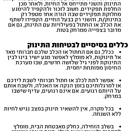
התינוק והשני מתייחס אל החיות, ולאחר מכן
החלפת תפקידים. חשוב לזכור ולהקפיד להימנע
מחלוקת תפקידים שבה הורה אחד מטפל רק
בתינוק/ת, והשני רק בבעל החיים. הקפידו לשתף
את הכלב או החתול בפעילויות עם התינוק, גם אם
מדובר בצפייה ממרחק בטוח.
כללים בסיסיים לבטיחות התינוק
ככלל, גם אם החתול או הכלב שלכם חברותי מאד
אל תינוקות, לא מומלץ לאפשר מגע ישיר בינו לבין
התינוקת לפני גיל שלושה חדשים, שבו מערכת
החיסון מפותחת יחסית.
אפשר לתת לכלב או חתול חברותי לשבת לידכם
או למרגלותיכם בזמן הנקה או האכלה, ולשבח אותם
על היותם רגועים. אם אינם רגועים, עדיף שישבו
במרחק.
בכל מקרה, אין להשאיר תינוק במצב נגיש לחיות
ללא השגחה.
בשלב הזחילה, כחלק מאבטחת הבית, מומלץ