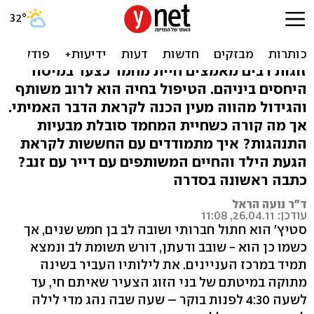
משוואה בנעלם חדש –
ההורים, הכלב והתינוק
זוגות רבים מאמצים חיית מחמד כצעד במיסוד
היחסים ביניהם. הטיפול בחיה הוא לרוב משותף
והגידול מהווה מעין הכנה לקראת הדבר האמיתי.
אך מה קורה כשחיית המחמד סובלת מבעיות
התנהגות? איך מתמודדים עם החששות לקראת
הגעת הילד והחיים המשותפים עם דייר עם זנב?
כתבה ראשונה בסדרה
ד"ר נועה הראל
עודכן: 26.04.11, 11:08
סטיץ' הוא חתול חברותי ושובה לב בן חמש שנים, אך
כשמו כן הוא - שובב ודעתן, דורש תשומת לב ונמצא
תמיד במרכז העניינים. את לילותיו העביר בשינה
מתוקה במיטתם של בני הזוג הצעיר שאיתם חי, עד
לשעה 4:30 לפנות בוקר – שעה שבה נהג מדי לילה