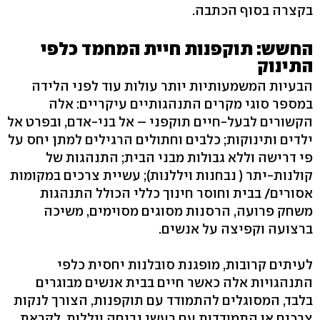
בקצרה בסוף הכתבה.
החשש: תוקפנות חיית המחמד כלפי
התינוק
הבעיות המשמעותיות יותר עולות עוד לפני הלידה
במספר סוגי מקרים התנהגותיים עיקריים: אלה
הקשורים לבעל-חיים תוקפני – אל בני-אדם, ובפרט אל
ילדים ותינוקות; כלבים וחתולים הרגילים למתן יחס על
פי דרישה וללא גבולות מבני הבית; התנהגות של
קולנות-יתר ( נבחנות ויללנות); עשיית צרכים במקומות
אסורים/ בבית וחוסר חינוך כללי הכולל התנהגות
משחק פרועה, הרסנות מסוגים מסוימים, משיכה
ברצועה וקפיצה על אנשים.
לעיתים קרובות, מופגנת סובלנות יחסית כלפי
התנהגויות אלה כאשר חיים בבית אנשים מבוגרים
בלבד, המסוגלים להתמודד עם תוקפנות, הצורך לנקות
צרכים או התמודדות עם רעשי נביחה ויללות. לקראת