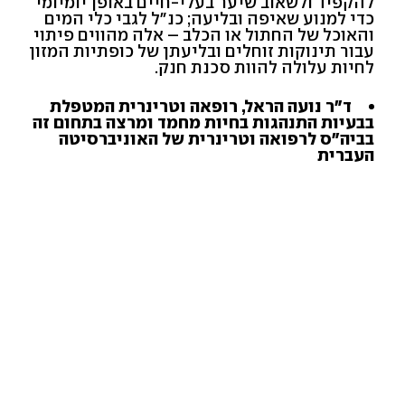
להקפיד ולשאוב שיער בעלי-חיים באופן יומיומי
כדי למנוע שאיפה ובליעה; כנ"ל לגבי כלי המים
והאוכל של החתול או הכלב – אלה מהווים פיתוי
עבור תינוקות זוחלים ובליעתן של כופתיות המזון
לחיות עלולה להוות סכנת חנק.
ד"ר נועה הראל, רופאה וטרינרית המטפלת
בבעיות התנהגות בחיות מחמד ומרצה בתחום זה
בביה"ס לרפואה וטרינרית של האוניברסיטה
העברית