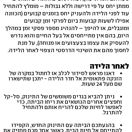
ממתן יחס על פי דרישה וללא גבולות – מומלץ להתחיל
עוד לפני הלידה ולהעניק יחס בזמנים קבועים (הכוונה
אפילו לשעות קבועות ביום לפרקי זמן קבועים
ומוגבלים, או להיפך – להנהיג מספר פסקי זמן במהלך
היום, בהם אין מתייחסים אל בעל החיים והוא נדרש
להעסיק את עצמו בצעצועים או מנוחה), על מנת
לחסוך מהם את השינוי הדרסטי הצפוי לאחר הלידה.
לאחר הלידה
דאגו מראש לסידור לכלב או לחתול במקרה של
הזנקה פתאומית אל חדר הלידה - יתכן שתישארו
שם מעל 24 שעות.
ניתן להביא בגדים משומשים של התינוק, סל-קל
וחפצים אחרים הנושאים את ריחו הביתה, כדי
לאפשר לחיות שלכם להריח אותם ולהתחיל
להתרגל.
בהגעתכם הביתה עם התינוק החדש, הקפידו
להתייחס אל חיות הבית, כאשר אחד מכם מחזיק את