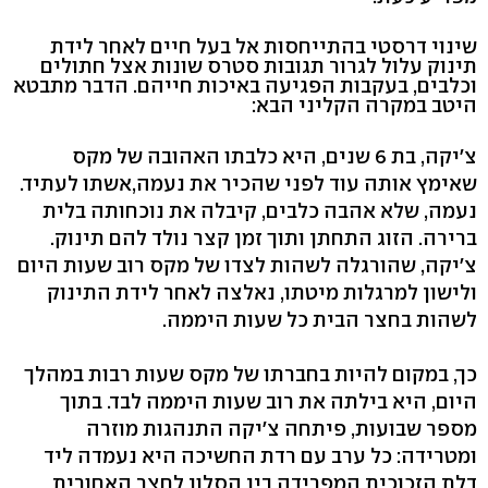
שינוי דרסטי בהתייחסות אל בעל חיים לאחר לידת
תינוק עלול לגרור תגובות סטרס שונות אצל חתולים
וכלבים, בעקבות הפגיעה באיכות חייהם. הדבר מתבטא
היטב במקרה הקליני הבא:
צ'יקה, בת 6 שנים, היא כלבתו האהובה של מקס
שאימץ אותה עוד לפני שהכיר את נעמה,אשתו לעתיד.
נעמה, שלא אהבה כלבים, קיבלה את נוכחותה בלית
ברירה. הזוג התחתן ותוך זמן קצר נולד להם תינוק.
צ'יקה, שהורגלה לשהות לצדו של מקס רוב שעות היום
ולישון למרגלות מיטתו, נאלצה לאחר לידת התינוק
לשהות בחצר הבית כל שעות היממה.
כך, במקום להיות בחברתו של מקס שעות רבות במהלך
היום, היא בילתה את רוב שעות היממה לבד. בתוך
מספר שבועות, פיתחה צ'יקה התנהגות מוזרה
ומטרידה: כל ערב עם רדת החשיכה היא נעמדה ליד
דלת הזכוכית המפרידה בין הסלון לחצר האחורית