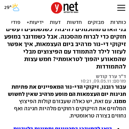
זיקוקים בעצמאות: איך להכין
את הילד לרעש?
בני האדם מתוכנתים להיבהל כשנשמעים רעשים
חזקים כדי לברוח מהסכנה. אבל כשמדובר במופע
זיקוקי די-נור מרהיב ביום העצמאות, איך אפשר
לעזור לילד להתמודד עם הפיצוצים מבלי
שהמאורע יהפוך לטראומתי? חמש עצות
להתמודדות
ד"ר ערד קודש
פורסם: 09.05.11, 10:21
עבור רובנו, זיקוקי הדי-נור המאפיינים את פתיחת
חגיגות יום העצמאות הם מופע מרהיב שאין לחשוש
ממנו.
עם זאת, יש כאלה שעבורם קולות הפיצוץ
המלווים את הזיקוקים רחוקים מלהיות חגיגה ואף
נחווים בצורה טראומטית.
בואו להתעדכן בסרטונים ותמונות בלעדיות