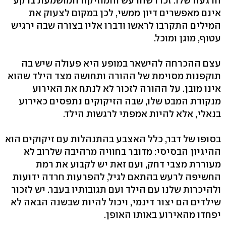
הרגעה שלו. זכרו שהרעש והמוזיקה המושמעת ברקע
אינם מאפשרים דיון ממשי, לכן במקום לצעוק את
המילים התקרבו לראשו ודברו אליו בצורה שבה ירגיש
עטוף, מוגן ומוכל.
עצם ההכרחה להישאר במופע היא פעולה שיש בה
תוקפנות מסוימת של ההורה ותחושה מצד הילד שהוא
אינו מובן. על ההורה לזכור לא לנתח את האירוע
מנקודת המבט שלו, שבה הזיקוקים נתפסים כאירוע
בנאלי, אלא להיות אמפתי לרגשות הילד.
בסופו של דבר, כלל האצבע בהתנהלות עם זיקוקים הוא
ההיגיון הבסיסי: מדובר בחוויה מרהיבה שלרוב לא
מעוררת מצבי דחק, ועם זאת יש לקבוע את רמת
החשיפה לרעש בהתאם לגיל, להפרעות חרדה ידועות
ולהיכרות שלנו עם הילד ועם תגובותיו בעבר. יש לזכור
שילדים הם יצור דינמי, ויכול להיות שבשנה הבאה לא
יפחדו מהאירוע באותו האופן.