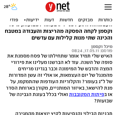
דקה של שגרה עם עדשים
אחרי הבישולים של פסח, הנפנופים של יום
העצמאות ורגע לפני ל"ג בעומר ושבועות, מיכל
וקסמן לקחה הפסקה מהריצות והעבודה במטבח
והכינה שתי מנות קלילות עם עדשים
מיכל וקסמן
פורסם: 17.05.11, 08:24
האיש שלי תמיד אומר שתחילתו של פסח מסמנת את
סופה של השנה. עוד לא הברשנו מעלינו את פירורי
המצה והדבש של המימונה וכבר בגדינו מריחים
מהמנגל של יום העצמאות, או אולי זה עשן המדורות
של ל"ג בעומר? והקלוריות העודפות שהתמקמו, על
מנת להישאר, באיזור המותניים, מקורן בארוחת הסדר
או ב
פיתות המקובבות
ואולי בכלל בעוגת הגבינה של
שבועות?
תכניות הבילוי והנסיעות לקיץ יוצאות מהמגירה