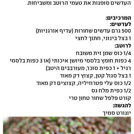
העדשים סופגות את טעמי הרוטב ומשביחות.
המרכיבים:
לעדשים:
500 גרם עדשים שחורות (עדיף אורגניות)
1 בצל בינוני, חתוך לחצי
לרוטב:
1/4 כוס שמן זית משובח
4 כפות חומץ בלסמי מיושן איכותי (או 3 כפות בלסמי
רגיל + 1 כפית סוכר, מעורבבים היטב)
1 בצל סגול קטן, קצוץ דק מאוד
1/2 כוס עלי פטרוזיליה, קצוצים דק מאוד
1/2 כפית מלח גס
קורט פלפל שחור טחון טרי
להגשה:
יוגורט סמיך