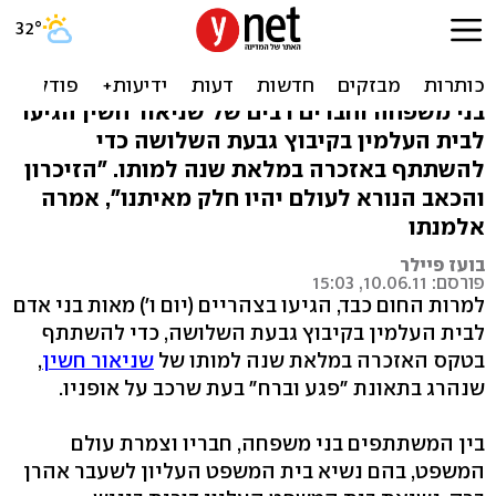
חשין באזכרה לבנו: 'שניאור
ילד שלי, אל תיעלם לי'
בני משפחה וחברים רבים של שניאור חשין הגיעו
לבית העלמין בקיבוץ גבעת השלושה כדי
להשתתף באזכרה במלאת שנה למותו. "הזיכרון
והכאב הנורא לעולם יהיו חלק מאיתנו", אמרה
אלמנתו
בועז פיילר
פורסם: 10.06.11, 15:03
למרות החום כבד, הגיעו בצהריים (יום ו') מאות בני אדם
לבית העלמין בקיבוץ גבעת השלושה, כדי להשתתף
בטקס האזכרה במלאת שנה למותו של
שניאור חשין
,
שנהרג בתאונת "פגע וברח" בעת שרכב על אופניו.
בין המשתתפים בני משפחה, חבריו וצמרת עולם
המשפט, בהם נשיא בית המשפט העליון לשעבר אהרן