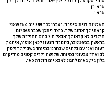
אותי. אקרא לך כדרכי: 'שין-אור', ותשיב לי כדרכך: 'כן
אבא, כן
אבא'".
האלמנה דנית סיפרה: "עברו כבר 365 יום מאז שאני
קראתי לך 'אהוב שלי'. כיצד ייתכן שכבר 365 יום
הילדים לא קראו לך 'אבאל'ה'? ביום ההולדת שלך
בראשון בספטמבר, ביום זה הגענו לכאן אופיר, איתמר,
רעות ואני עם בלונים שבחרנו במיוחד בשבילך. דולפין,
לב ואחד צבעוני במיוחד. שלושה ילדים קטנים מחזיקים
בלון ביד, באים לחגוג לאבא יום הולדת כאן.