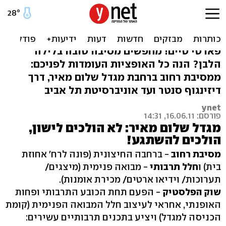
לילה לבן: כל המסיבות בתל
אביב
פארטי טיים! מחפשים מסיבה טובה בלילה
הלבן? הנה כל האופציות העומדות לפניכם:
ממסיבת רחוב ברחבת מגדל שלום מאיר, דרך
דיזינגוף סנטר ועד אוניברסיטת תל אביב
ynet
פורסם: 16.06.11, 14:31
מגדל שלום מאיר: לא הולכים לישון,
הולכים להשתגע!
מסיבת רחוב
- ברחבה החיצונית (פונה לרח' אחוזת
בית) ו
חלל תרבותי
- מבואה פנימית (מיצגים/
תערוכות/ וידיאו ארטים/ מכירת אומנות).
שוק הפלסטיק
- הפעם תחת הכובע התרבותי ופחות
האופנתי, אחראי לעיצוב חלל המבואה הפנימית (קומת
הכניסה למגדל) ויציע בתכנים תרבותיים עשירים: