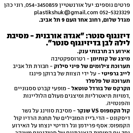
פרטים נוספים: יעל אורנשטיין 054-3450859, רוני כהן
052-5323329 plastikshuk@gmail.com
מגדל שלום, רחוב אחד העם 9 תל אביב.
דיזנגוף סנטר: "אגדה אורבנית - מסיבת
לילה לבן בדיזינגוף סנטר".
אירוע רב תרבותי ענק.
מיצג של קותימן
- רטרוספקטיבה
תערוכת צילומים של פיני סילוק
- חבורת תל אביב
לייב גרפיטי
- על ידי הצוות של ברוקן פינגז
תערוכה של פלפלד
הקרקס של בורדל טוטאל
- מופעי קברט ססגוניים
,דמויות תיאטרליות ומיצגים מעולם הלוליינות
והפנטזיה.
קול הקמפוס VS שנקר
- מסיבת סווינג על גשר
דיסקונט - הדי.ג'ייז המובילים של תחנת הרדיו קול
הקמפוס: אסף פרידמן וגל רודיטי ינצחו על האירוע
יחד עם המוחות היצירתיים של סטודנטים משנקר.