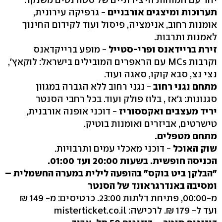
תערוכות ומיצגים אורבניים
- גרפיקה עירונית,
אומנות רחוב, אנימציה, פיסול ועוד לקידום החינוך
לאמנות ותרבות.
זירת בריידאנס ופרי-סטייל
- מופע ברייקדאנס
וקרבות MCs עם הראפרים המובילים בישראל: לוקאץ',
נצי נצ, סבא קוקו, סאגה ועוד.
מתחם נגני רחוב
- נגני רחוב ללא הגברה במגוון
סגנונות: ג'אז , בלוז פולק ועוד. בכל רחבי הסנטר
יריד מעצבים ואקססוריז
- דוכני אופנה אורבנית,
טישרטים, אביזרים ואומנות בוטיק.
מתחם מטפלים.
שוק האוכל
- דוכני מאכלי עמים ותרבויות.
הכניסה חופשית. בשעות 20:00 ועד 01:00.
"הבלקן ביט בוקס" בהופעה לילית במערה החשמלית –
ומסיבה באנדרגראונד של הסנטר
מ-00:00, פתיחת דלתות 23:00. כרטיסים: מ- 149 ₪
ועד ל- 179 ₪. לרכישה: misterticket.co.il