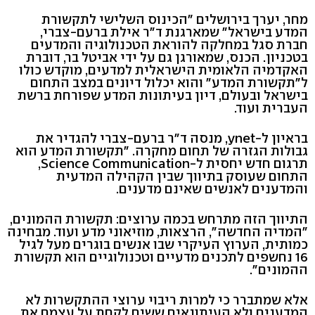
מחר, יערך בירושלים "הכינוס השלישי לתקשורת
המדע בישראל" שמארגנת ד"ר אילת ברעם-צברי,
חברת סגל במחלקה להוראת הטכנולוגיה והמדעים
בטכניון. הכנס, שמאורגן גם על ידי אביטל בר, דוברת
האקדמיה הלאומית הישראלית למדעים, מוקדש כולו
ל"תקשורת המדע" והוא יכלול דיונים במצב התחום
בישראל ובעולם, דיון בעיתונות המדע שפורחת ברשת
העברית ועוד.
בראיון ל-ynet, מנסה ד"ר ברעם-צברי להגדיר את
גבולות הגזרה של תחום מחקרה. "תקשורת המדע הוא
תרגום חדש יחסית ל-Science Communication,
התחום שעוסק בתיווך שבין הקהילה המדעית
והמדענים לאנשים שאינם מדענים.
התיווך הזה מתרחש בכמה ערוצים: תקשורת ההמונים,
"המדיה החדשה", הרצאות, מוזיאוני מדע ועוד. מבחינה
כמותית, הערוץ העיקרי שבו אנשים בוגרים מעל לגיל
16 נחשפים לתכנים מדעיים וטכנולוגיים הוא תקשורת
ההמונים".
אלא שמתברר כי למרות ריבוי ערוצי ההתקשרות לא
המדענים ולא העיתונאים ששים לקחת על עצמם את