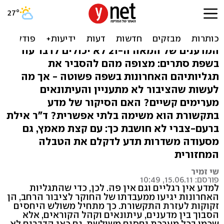
מדען נשך כלב: עיתונאים
מנגה וחוקרים ממאדים
המדענים של המאה ה-21 לא יכולים לדבר עוד
בשפת סתרים: מצופה מהם להסביר את
תגליותיהם האחרונות בשפה פשוטה - אך מה
לעשות שהציבור לא מתעניין והעיתונאים
מערימים קשיים? האם הסיקור של מדע
בתקשורת הוא משימה בלתי אפשרית? ד"ר אילת
ברעם-צברי לא חושבת כך: עם קצת מאמץ, גם
מסעודה משדרות תדע לדקלם את הטבלה
המחזורית
שי זמיר
פורסם: 15.06.11, 10:49
למדע אין רגליים וגם אין פה. לכן, כדי שהתגליות
האחרונות יגיעו ממעבדתו של החוקר לציבור הרחב, הן
זקוקות לעזרת התקשורת. כך מתחיל משולש היחסים
הסבוך בין מדענים, עיתונאים וקהל הקוראים, אלא
שכמו בכל מערכת יחסים משולשת, גם כאן הדברים לא