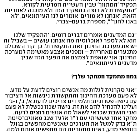
תפקיד 'המתווך' שבין העשייה המדעית לקורא.
"התקשורת לא רוצה בתפקיד הזה ולא מוכנה לאחריות
הזאת: 'אנחנו לא מורים' אומרים לנו העיתונאים, 'לא
באנו לחנך'", מספרת ברעם-צברי.
"גם המדענים אומרים דברים דומים: 'התפקיד שלנו
הוא לא לספר לאוכלוסיה מה אנחנו עושים – בשביל זה
יש את מערכת החינוך ואת התקשורת'. כך קורה שכולם
מתנערים מאחריות – ומפנים אצבע מאשימה למערכת
החינוך. אני שואפת לצמצם את הפער הזה שבין
מדענים לעיתונאים".
במה מתמקד המחקר שלך?
"אני סקרנית לגלות מה אנשים רוצים לדעת על מדע.
לא פעם מערכת החינוך והתקשורת ניגשות אל הציבור
עם גישה פטרונית: תלמידים צריכים לדעת א', ב', ו-ג'
ועלינו להנחיל להם את זה. גישה שכזו נכשלת לא פעם
ואני חושבת שכדאי לשאול מה אנשים
רוצים
לדעת.
מחקר אחד שעשיתי עם ד"ר אלעד שגב מאוניברסיטת
ת"א בדק למשל את הערכים שאנשים מחפשים בגוגל
בנושאי מדע, באיזו מחזוריות הם מחפשים אותם ולמה.