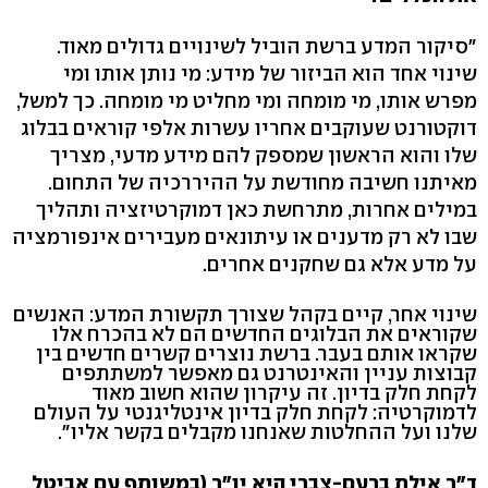
"סיקור המדע ברשת הוביל לשינויים גדולים מאוד.
שינוי אחד הוא הביזור של מידע: מי נותן אותו ומי
מפרש אותו, מי מומחה ומי מחליט מי מומחה. כך למשל,
דוקטורנט שעוקבים אחריו עשרות אלפי קוראים בבלוג
שלו והוא הראשון שמספק להם מידע מדעי, מצריך
מאיתנו חשיבה מחודשת על ההיררכיה של התחום.
במילים אחרות, מתרחשת כאן דמוקרטיזציה ותהליך
שבו לא רק מדענים או עיתונאים מעבירים אינפורמציה
על מדע אלא גם שחקנים אחרים.
שינוי אחר, קיים בקהל שצורך תקשורת המדע: האנשים
שקוראים את הבלוגים החדשים הם לא בהכרח אלו
שקראו אותם בעבר. ברשת נוצרים קשרים חדשים בין
קבוצות עניין והאינטרנט גם מאפשר למשתתפים
לקחת חלק בדיון. זה עיקרון שהוא חשוב מאוד
לדמוקרטיה: לקחת חלק בדיון אינטליגנטי על העולם
שלנו ועל ההחלטות שאנחנו מקבלים בקשר אליו".
ד"ר אילת ברעם-צברי היא יו"ר (במשותף עם אביטל