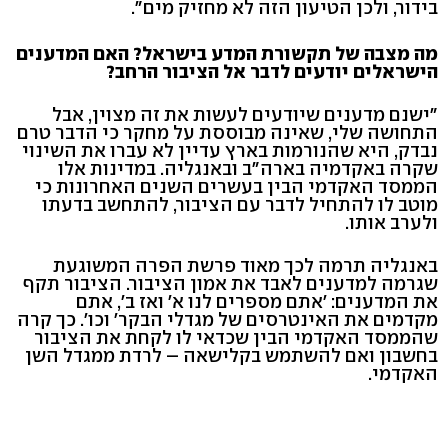
בידור, ולכן הטיעון הזה לא מחזיק מים".
מה מצבה של תקשורת המדע בישראל? האם המדענים
הישראלים יודעים לדבר אל הציבור הרחב?
"ישנם מדענים שיודעים לעשות את זה מצוין, אבל
התחושה שלי, שאינה מבוססת על מחקר כי הדבר טרם
נבדק, היא שהנורמות בארץ עדיין לא עברו את השינוי
שקרה באקדמיה בארה"ב ובאנגליה. במדינות אלו
הממסד האקדמי הבין בעשרים השנים האחרונות כי
מוטב לו להתחיל לדבר עם הציבור, להתחשב בדעתו
ולערב אותו.
באנגליה תרמה לכך מאוד פרשת הפרה המשוגעת
שגרמה למדענים לאבד את אמון הציבור. הציבור תקף
את המדענים: 'אתם מספרים לנו א' ואז ב', אתם
מקדמים את האינטרסים של מגדלי הבקר' וכו'. כך קרה
שהממסד האקדמי הבין שכדאי לו לקחת את הציבור
בחשבון ואם להשתמש בקלישאה – לרדת ממגדל השן
האקדמי.