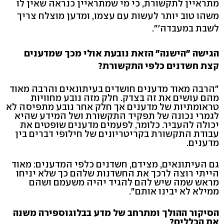
מתראיין לתקשורת, כי מי שמתראיין כנראה שאין לו
משהו טוב יותר לעשות עם עצמו, ומדען מוצלח צריך
לשבת במעבדה'".
הגישה "הישנה" הזאת נובעת אולי מכך שמדענים
קצת חשדנים כלפי התקשורת?
"הרבה מאוד מדענים חושדים בעיתונאים והרבה מאוד
מהם עושים את זה בצדק. חלק מזה נובע מחוויות
טראומתיות של מדענים אך חלק אחר נובע מתפיסה לא
לגמרי נכונה של תפקיד התקשורת ושל המידע שהיא
יכולה להעביר. כלומר, לפעמים מדענים שופטים את
עבודת התקשורת בקריטריונים של חילופי דברים בין
מדענים.
גם העיתונאים, מצידם, חשדנים כלפי המדענים: מאוד
הייתי רוצה לרכך את החשדנות שלהם כך שלא יניחו
מראש שמה שיש להם להגיד יהיה משעמם ושהם
ממילא לא יבינו אותם".
הסיקור ההולך ומתרחב של מדע בבלוגוספירה משנה
את הכללים?