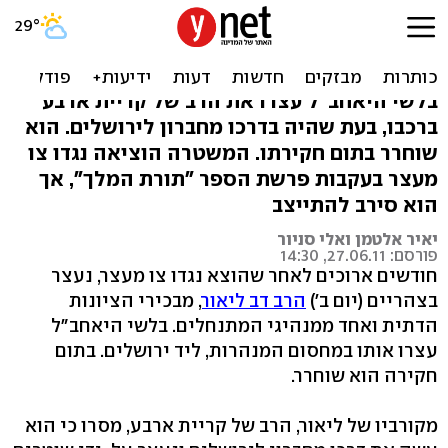
הרב דב ליאור, מבכירי רבני
הימין, נעצר ושוחרר
בלשי היאחב"ל עצרו את הרב של קריית ארבע
ברכבו, בעת שהיה בדרכו מחברון לירושלים. הוא
שוחרר בתום חקירתו. המשטרה הוציאה נגדו צו
מעצר בעקבות פרשת הספר "תורת המלך", אך
הוא סירב להתייצב
יאיר אלטמן ואלי סניור
פורסם: 27.06.11, 14:30
חודשים ארוכים לאחר שהוצא נגדו צו מעצר, נעצר
בצהריים (יום ב')
הרב דב ליאור
, מבכירי הציונות
הדתית ואחד ממנהיגי המתנחלים. בלשי היאחב"ל
עצרו אותו במחסום המנהרות, ליד ירושלים. בתום
חקירה הוא שוחרר.
מקורביו של ליאור, הרב של קריית ארבע, מסרו כי הוא