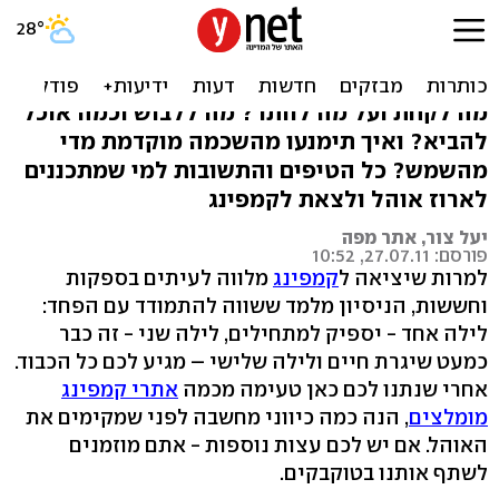
טיפים לקמפינג: כך תתכוננו
לחופשה משפחתית
מה לקחת ועל מה לוותר? מה ללבוש וכמה אוכל
להביא? ואיך תימנעו מהשכמה מוקדמת מדי
מהשמש? כל הטיפים והתשובות למי שמתכננים
לארוז אוהל ולצאת לקמפינג
יעל צור, אתר מפה
פורסם: 27.07.11, 10:52
למרות שיציאה ל
קמפינג
מלווה לעיתים בספקות
וחששות, הניסיון מלמד ששווה להתמודד עם הפחד:
לילה אחד - יספיק למתחילים, לילה שני - זה כבר
כמעט שיגרת חיים ולילה שלישי – מגיע לכם כל הכבוד.
אחרי שנתנו לכם כאן טעימה מכמה
אתרי קמפינג
מומלצים
, הנה כמה כיווני מחשבה לפני שמקימים את
האוהל. אם יש לכם עצות נוספות - אתם מוזמנים
לשתף אותנו בטוקבקים.