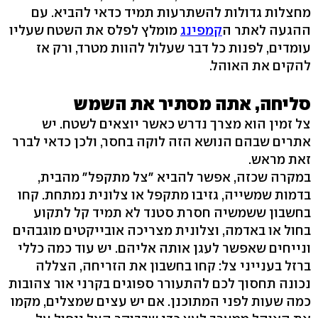
מחצלות גדולות להשתרעות תמיד כדאי להביא. עם
ההגעה לאתר ה
קמפינג
מומלץ לפלס את השטח שעליו
עומדים, לפנות כל דבר שעלול להוות מטרד, ורק אז
להקים את האוהל.
סליחה, אתה מסתיר את השמש
צל זמין הוא מצרך נדרש כאשר יוצאים לשטח. יש
אתרים שבהם הנושא הזה לוקה בחסר, ולכן כדאי לברר
זאת מראש.
במקרה שכזה, אפשר להביא "צל מתקפל" מהבית,
בדמות שמשייה, גזיבו מתקפל או צלונית נמתחת. קחו
בחשבון ששמשיה חסרת סטנד לא תמיד קל לתקוע
בחול או באדמה, וצלונית מצריכה אובייקטים מוגבהים
ונייחים שאפשר לעגן אותה אליהם. יש עוד כמה כללי
ברזל בענייני צל: קחו בחשבון את הזריחה, הצללה
נכונה תחסוך לכם להתעורר ספוגים בקרני אור צהובות
כמה שעות לפני המתוכנן. אם יש עצים שמצלים, מקמו