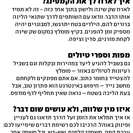
איך לארוז לך את הקמפינג?
לארוז שק שינה ולישון בתוך אחד כזה - זה לא תמיד
אותו הדבר. וודאו עם השותפים לדרך שתנאי הלינה
ברורים להם, הילדים בטח יתרגשו, למבוגרים יהיה
מספיק זמן להפנים. בקיץ מומלץ במקום שק שינה
לקחת מזרנים, סדין וציפה.
מפות וספרי טיולים
גם בשביל להגיע ליעד במהירות ובקלות וגם בשביל
רעיונות לטיולים באזור – מומלץ
להצטייד בחומר כתוב. אם אתם מפונקים ולקחתם
מחשב נייד – חיפוש באינטרנט הוא פתרון טוב, אבל
בעת הליכה בשטח – נראה שאין תחליף לדף מודפס.
איזו מין שלווה, ולא עושים שום דבר?
אז איך תמלאו את הזמן ועל הדרך תדאגו גם לעניין
ופינוק באוהל. הרכיבו לכם רשימת דברים שיסייעו לכם:
ערכת קפה, משחקי קלפים, שש-בש, וכל משחק אחר