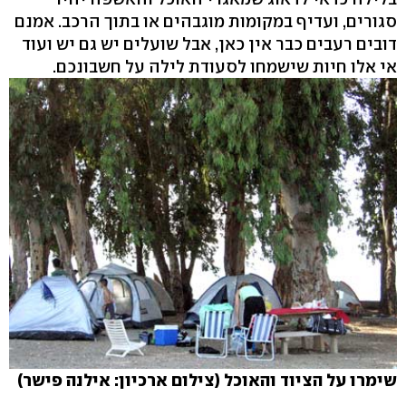
סגורים, ועדיף במקומות מוגבהים או בתוך הרכב. אמנם
דובים רעבים כבר אין כאן, אבל שועלים יש גם יש ועוד
אי אלו חיות שישמחו לסעודת לילה על חשבונכם.
שימרו על הציוד והאוכל (צילום ארכיון: אילנה פישר)