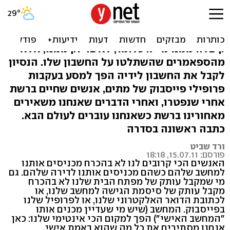
בתוך המחשב האישי של אחי
כמה ימים אחרי שאחיה נהרג בתאונת דרכים, ורד
קיבלה ממנו מייל. כלומר, לא בדיוק ממנו, אלא
מהספאמרים שהשתלטו על החשבון שלו. הנסיון
לקבל את החשבון לידיה הפך למסע בעקבות
פרופילי פייסבוק של מתים, אנשים שחיים ברשת
אחרי שנפטרו, ואחרי הדברים שאנחנו משאירים
מאחורינו ברשת כשאנחנו עוברים לעולם הבא.
כתבה ראשונה בסדרה
ורד שביט
פורסם: 15.07.11, 18:18
האנשים הכי קרובים לנו לא בהכרח מכניסים אותנו
למחשב שלהם כשהם מכניסים אותנו לדירה שלהם. גם
מי שמקבל עותק של מפתח הבית שלנו לא בהכרח
מקבל עותק של סיסמת הגישה למחשב שלנו, או
לכתובת הדואר האלקטרוני שלנו, או לפרופיל שלנו
בפייסבוק. המחשב (שיש מי שעדיין מכנים אותו
"המחשב האישי") הפך למקום הכי אינטימי שלנו: כאן
אנחנו מסתירים את כל מה שהוא באמת אישי.