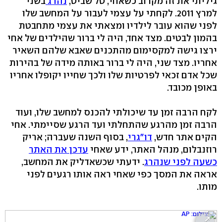
גיליתי את זה מקרוב כשאחי, טל שביט,
נהרג
בשני
למרץ 2011. לקחתי על עצמי לעבור על המחשב שלו
לפני שהוא עובר לילדיו ומצאתי את עצמי מתחבטת
בהמון לבטים. מצד אחד, היה לי ברור שהילדים של אחי
ירצו גישה למקסימום מהתכנים שאבא שלהם השאיר
אחריו. מצד שני, היה לי ברור באותה מידה של בהירות
שכל אדם זכאי לפרטיות שלו ולכך שחייו יקופלו אחריו
באופן מכובד.
לקח הרבה זמן עד שיכולתי להכנס למחשב שלו, ועוד
הרבה זמן מהרגע שהתחלתי ועד הרגע שסיימתי. אחי
הקים אתר חדש,
דו"גרי
, בסוף השנה שעברה; אריק
רוזנבלום, מנהל האתר, ידע שאחי
עדכן את האתר
כשעה לפני שנהרג
. ידעתי שכשאדליק את המחשב,
אראה את המסך כפי שאחי ראה אותו רגעים לפני
מותו.