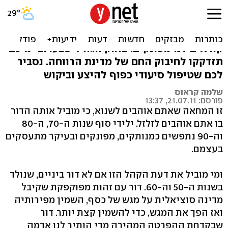
אל תקראו לנו מפונקים
אתם, שקיבלתם מדינת רווחה על מגש של כסף,
קוראים לנו מפונקים. צחוק הגורל שבערוב ימיכם
תזדקקו לחיבוק החם של מדינת הרווחה. נסביר
לכם שטיפול סיעודי כפוף להיצע וביקוש
שלמה קראוס
פורסם: 21.07.11, 13:37
זו המחאה שאתם אוהבים לשנוא, כי מוביל אותה הדור
בו אתם אוהבים לזלזל. ילידי סוף שנות ה-70, ה-80
וה-90 נתפשים כמנותקים, מפונקים ובעיקר מתעסקים
בעצמם.
ומי מוביל את דעת הקהל הזו אם לא דור ביניים, שנולד
בשנות ה-50 וה-60. דור עם זהות מפוקפקת שקיבל
מדינה סוציאלית על מגש של כסף, השמין מפירותיה
ואז הפך את המגש, כדי להשמין קצת יותר. דור
שבקדחת ההפרטה המהירה מדי הותיר לנו אדמה