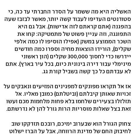
האשליה היא מה ששמר על הסדר החברתי עד כה, כי
סטודנטים העדיפו לעבוד קשה יותר, מאשר לבזבז שעה
בהפגנה (אתם קראתם לזה אדישות). אבל גם היא
התפוגגה, וזה עניין פשוט של מתמטיקה: קחו את
השכר הממוצע במשק (אפילו הוסיפו לו כמה אלפי
שקלים), הורידו הוצאות מחיה וספרו כמה חודשים
יידרשו כדי לחסוך 300,000 שקלים (הון ראשוני
מינימלי עבור דירה בינונית כיום, בכל עיר בארץ). אתם
לא עבדתם כל כך קשה בשביל קורת גג.
אז אל תקראו מפונקים למפגינים המזיעים ונאבקים על
זכויות שאותן קיבלתם (וביטלתם) כמובן מאליו. אל
תזלזלו בצעירים שלחמו בלא פחות מלחמות מכם ועשו
זאת בצל שאלות מוסריות הרות גורל להן לא נדרשתם.
צחוק הגורל הוא שבערוב ימיכם, רובכם תזדקקו שוב
לחיבוק החם של מדינת הרווחה, אבל על הברז ישלוט