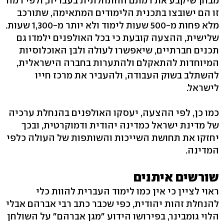
מבחן שיקבע את רמתם ההתחלתית בעברית, ולפי רמה
זו הם ישובצו בתכנית הלימודים המתאימה, שתורכב
מלא פחות מ-500 שעות לימוד ולא יותר מ-1,300 שעות.
שלישית, ההצעה קובעת כי בכל האולפנים ילמדו גם
תכנים חברתיים, שיאפשרו לעולה ולבן האוכלוסיות
המיוחדות להתאקלם ולהתערות בחברה הישראלית,
להשתלב בשוק העבודה, ולהעביר את מרכז חייו
לישראל.
כמו כן, לפי ההצעה, יעסקו האולפנים בהנחלת ערכיה
של מדינת ישראל כמדינה יהודית ודמוקרטית, ובכך
יחזקו את תחושת השייכות והשותפות של העולה כלפי
המדינה.
שורשים איתנים
ראוי לציין כי אין כמו לימוד העברית להוות כלי
להנחלת זהות יהודית, כפי שכבר כתב רבי אברהם אבלי
הלוי גומבינר, בפירושו הידוע "מגן אברהם" על השולחן