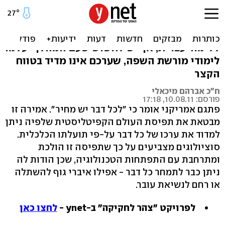
עברית שפה קשה להפרטה
משרד החינוך מתכוון להפריט את האולפנים
ללימוד עברית, אך יש לחשוש שעם המהלך יעלמו
לימודי מורשת השפה, שערכם אינו מדיד בטווח
הקצר
ח"כ אברהם מיכאלי
פורסם: 10.08.11, 17:18
פתגם אמריקני אומר כי "לכל דבר יש מחיר". אמירה זו
מבטאת את תפיסת העולם הקפיטליסטית שלפיה ניתן
למדוד את ערכו של כל דבר על-פי תועלתו הכלכלית.
סוציולוגים מצביעים על כך שתפיסה זו הולכת
ומתרחבת עם התפתחות הטכנולוגיה, שכן הודות לה
ניתן כבר לתמחר כל דבר - אפילו איברי גוף להשתלה
או רחם לנשיאת עובר.
לפרויקט "צהר לחקיקה" ב-ynet -
לחצו כאן