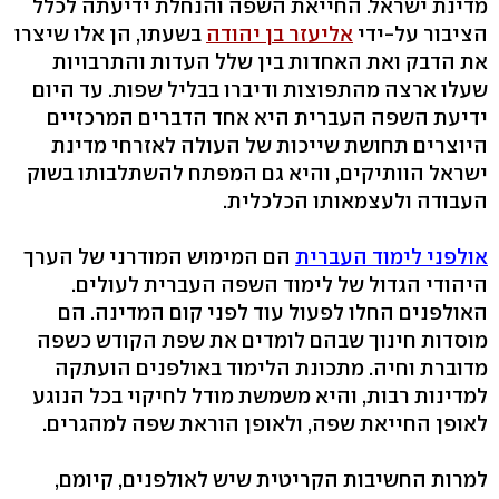
מדינת ישראל. החייאת השפה והנחלת ידיעתה לכלל
הציבור על-ידי
אליעזר בן יהודה
בשעתו, הן אלו שיצרו
את הדבק ואת האחדות בין שלל העדות והתרבויות
שעלו ארצה מהתפוצות ודיברו בבליל שפות. עד היום
ידיעת השפה העברית היא אחד הדברים המרכזיים
היוצרים תחושת שייכות של העולה לאזרחי מדינת
ישראל הוותיקים, והיא גם המפתח להשתלבותו בשוק
העבודה ולעצמאותו הכלכלית.
אולפני לימוד העברית
הם המימוש המודרני של הערך
היהודי הגדול של לימוד השפה העברית לעולים.
האולפנים החלו לפעול עוד לפני קום המדינה. הם
מוסדות חינוך שבהם לומדים את שפת הקודש כשפה
מדוברת וחיה. מתכונת הלימוד באולפנים הועתקה
למדינות רבות, והיא משמשת מודל לחיקוי בכל הנוגע
לאופן החייאת שפה, ולאופן הוראת שפה למהגרים.
למרות החשיבות הקריטית שיש לאולפנים, קיומם,