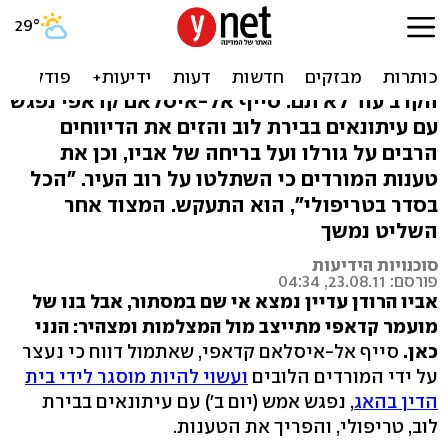
בנו של קדאפי: "לא נעצרתי,
אבי עדיין בטריפולי"
הקרב עוד לא תם. סייף אל-איסלאם קדאפי נפגש
עם עיתונאים בבירת לוב והזים את הדיווחים
הרבים על גורלו ועל בריחה של אביו, וכן את
טענות המורדים כי השתלטו על רוב העיר. "הכל
בסדר בטריפולי", הוא התעקש. המצוד אחר
השליט נמשך
סוכנויות הידיעות
פורסם: 23.08.11, 04:34
אביו הרודן עדיין נמצא אי שם במסתור, אבל בנו של
מועמר קדאפי מתייצב מול המצלמות ומצהיר: הנני
כאן.
סייף אל-איסלאם קדאפי, שאתמול דווח כי נעצר
על ידי המורדים הלובים
ועשוי להיות מוסגר לידי בית
הדין בהאג
, נפגש אמש (יום ב') עם עיתונאים בבירת
לוב, טריפולי, והפריך את הטענות.