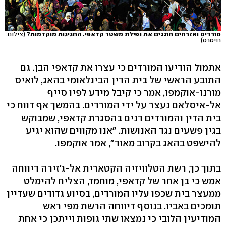
מורדים ואזרחים חוגגים את נפילת משטר קדאפי. החגיגות מוקדמות?
(צילום:
רויטרס)
אתמול הודיעו המורדים כי עצרו את קדאפי הבן. גם
התובע הראשי של בית הדין הבינלאומי בהאג, לואיס
מורנו-אוקמפו, אמר כי קיבל מידע לפיו סייף
אל-איסלאם נעצר על ידי המורדים. בהמשך אף דווח כי
בית הדין והמורדים דנים בהסגרת קדאפי, שמבוקש
בגין פשעים נגד האנושות. "אנו מקווים שהוא יגיע
להישפט בהאג בקרוב מאוד", אמר אוקמפו.
בתוך כך, רשת הטלוויזיה הקטארית אל-ג'זירה דיווחה
אמש כי בן אחר של קדאפי, מוחמד, הצליח להימלט
ממעצר בית שכפו עליו המורדים, בסיוע גדודים שעדיין
תומכים באביו. בנוסף דיווחה הרשת מפי ראש
המודיעין הלובי כי נמצאו שתי גופות וייתכן כי אחת