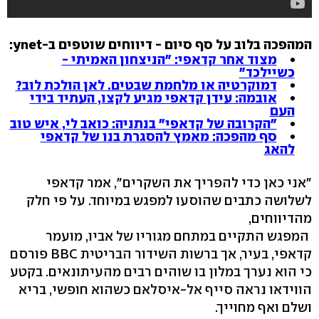
המהפכה בלוב על סף סיום - דיווחים שוטפים ב-ynet:
מצוד אחר קדאפי: "הניצחון האמיתי -
כשיילכד"
דמוקרטיה או מלחמת שבטים. לאן הולכת לוב?
אובמה: עידן קדאפי מגיע לקצו, העתיד בידי
העם
"הקרובה של קדאפי" בנתניה: כואב לי, איש טוב
סף מהפכה: מאמץ להסגרת בנו של קדאפי
להאג
"אני כאן כדי להפריך את השקרים", אמר קדאפי
לשלושה כתבים שהוסעו למפגש במיוחד. על פי חלק
מהדיווחים,
המפגש התקיים במתחם מגוריו של אביו, מועמר
קדאפי, בעיר, אך ברשות השידור הבריטית BBC פורסם
כי הוא נערך במלון בו שוהים רבים מהעיתונאים. בקטע
הווידאו נראה סייף אל-איסלאם כשהוא חופשי, בריא
ושלם ואף מחוייך.