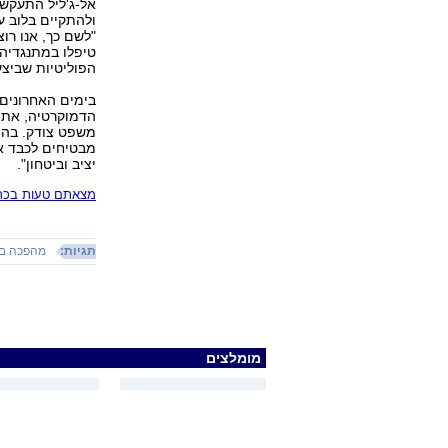
אל-ג'ליל התעקש 
ולהתקיים בלוב ע
"לשם כך, אנו רו
טיפלו במתנגדיהם
הפוליטיות שביצע
בימים האחרונים 
הדמוקרטיה, את ח
משפט צודק. בהתי
מבטיחים לכבד א
יציב וביטחון".
מצאתם טעות בכתב
תגיות:
מהפכה בל
מומלצים