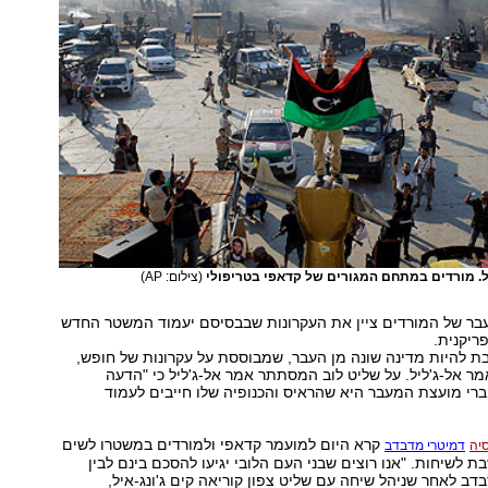
ל. מורדים במתחם המגורים של קדאפי בטריפולי
(צילום: AP)
ר של המורדים ציין את העקרונות שבבסיסם יעמוד המשטר החדש
ריקנית.
ת להיות מדינה שונה מן העבר, שמבוססת על עקרונות של חופש,
 אמר אל-ג'ליל. על שליט לוב המסתתר אמר אל-ג'ליל כי "הדעה
רי מועצת המעבר היא שהראיס והכנופיה שלו חייבים לעמוד
קרא היום למועמר קדאפי ולמורדים במשטרו לשים
סיה
דמיטרי מדבדב
ת לשיחות. "אנו רוצים שבני העם הלובי יגיעו להסכם בינם לבין
ב לאחר שניהל שיחה עם שליט צפון קוריאה קים ג'ונג-איל,