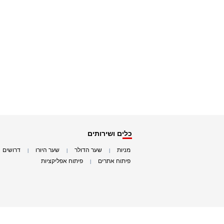
כלים ושירותים
מניות
שער הדולר
שער היורו
דרושים
|
|
|
|
פיתוח אתרים
פיתוח אפליקציות
|
|