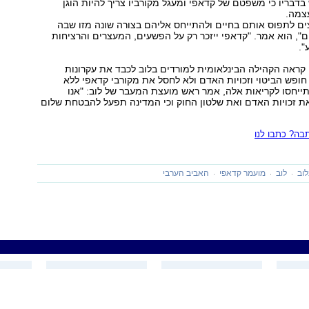
בדבריו כי משפטם של קדאפי ומעגל מקורביו צריך להיות הוגן
צמה.
צים לתפוס אותם בחיים ולהתייחס אליהם בצורה שונה מזו שבה
", הוא אמר. "קדאפי ייזכר רק על הפשעים, המעצרים והרציחות
".
קראה הקהילה הבינלאומית למורדים בלוב לכבד את עקרונות
ופש הביטוי וזכויות האדם ולא לחסל את מקורבי קדאפי ללא
יחסו לקריאות אלה, אמר ראש מועצת המעבר של לוב: "אנו
ת זכויות האדם ואת שלטון החוק וכי המדינה תפעל להבטחת שלום
ה? כתבו לנו
וב
לוב
מועמר קדאפי
האביב הערבי