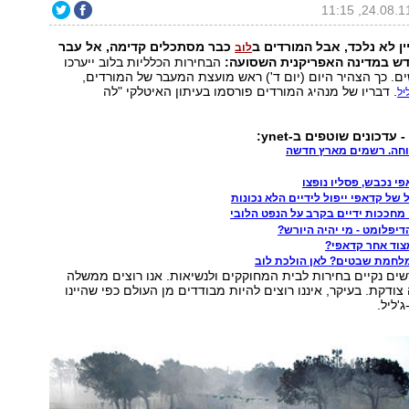
ן לא נלכד, אבל המורדים ב
כבר מסתכלים קדימה, אל עבר
לוב
 במדינה האפריקנית השסועה:
הבחירות הכלליות בלוב ייערכו
ם. כך הצהיר היום (יום ד') ראש מועצת המעבר של המורדים,
. דבריו של מנהיג המורדים פורסמו בעיתון האיטלקי "לה
יל
עדכונים שוטפים ב-ynet:
וחה. רשמים מארץ חדשה
פי נכבש, פסליו נופצו
של קדאפי ייפול לידיים הלא נכונות
 מחככות ידיים בקרב על הנפט הלובי
דיפלומט - מי יהיה היורש?
צוד אחר קדאפי?
מלחמת שבטים? לאן הולכת לוב
ים נקיים בחירות לבית המחוקקים ולנשיאות. אנו רוצים ממשלה
ודקת. בעיקר, איננו רוצים להיות מבודדים מן העולם כפי שהיינו
'ליל.