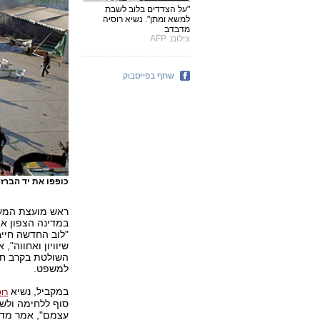
"על הצדדים בלוב לשבת
למשא ומתן". נשיא רוסיה
מדבדב
צילום: AFP
שתף בפייסבוק
כופפו את יד הברז
ראש מועצת המעב
במדינה הצפון אפ
"לוב החדשה חייב
שיוויון ואחווה",
השולטת בקרב חב
למשפט.
במקביל, נשיא
רו
סוף ללחימה ולשב
עצמם", אמר מדבד