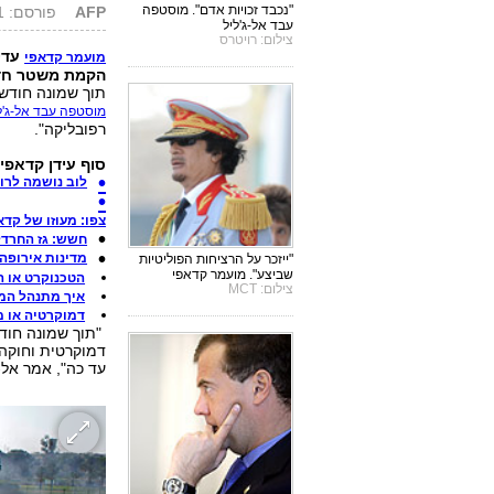
"נכבד זכויות אדם". מוסטפה
AFP
פורסם: 24.08.11, 11:15
עבד אל-ג'ליל
צילום: רויטרס
עדיי
מועמר קדאפי
הקמת משטר חדש
תוך שמונה חודשי
מוסטפה עבד אל-ג'ל
רפובליקה".
סוף עידן קדאפי - 
לוב נושמה לרו
צפו: מעוזו של קדא
חשש: גז החרדל 
מדינות אירופה
"ייזכר על הרציחות הפוליטיות
שביצע". מועמר קדאפי
הטכנוקרט או ה
צילום: MCT
איך מתנהל המ
דמוקרטיה או 
"תוך שמונה חודש
דמוקרטית וחוקה צ
עד כה", אמר אל-ג