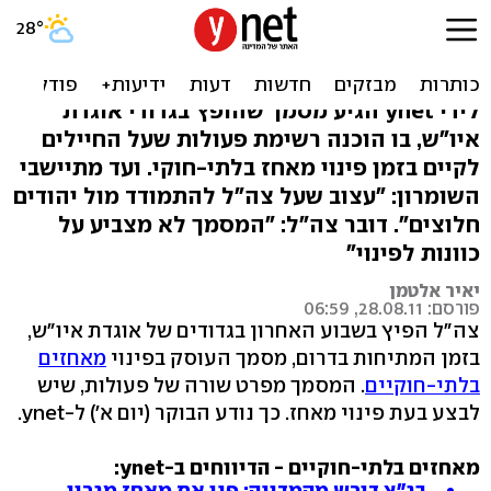
תצפיות וחסימות: כך מתכונן
צה"ל לפינוי מאחזים
לידי ynet הגיע מסמך שהופץ בגדודי אוגדת
איו"ש, בו הוכנה רשימת פעולות שעל החיילים
לקיים בזמן פינוי מאחז בלתי-חוקי. ועד מתיישבי
השומרון: "עצוב שעל צה"ל להתמודד מול יהודים
חלוצים". דובר צה"ל: "המסמך לא מצביע על
כוונות לפינוי"
יאיר אלטמן
פורסם: 28.08.11, 06:59
צה"ל הפיץ בשבוע האחרון בגדודים של אוגדת איו"ש,
בזמן המתיחות בדרום, מסמך העוסק בפינוי
מאחזים
בלתי-חוקיים
. המסמך מפרט שורה של פעולות, שיש
לבצע בעת פינוי מאחז. כך נודע הבוקר (יום א') ל-ynet.
מאחזים בלתי-חוקיים - הדיווחים ב-ynet:
בג"ץ דורש מהמדינה: פנו את מאחז מגרון