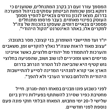
המסמך עורר זעם רב בקרב המתנחלים, שטוענים כי
דווקא בזמן שכוחות הביטחון עסוקים בניהול המערכה
בדרום, מצאו לנכון גורמים צבאיים להפיץ מסמך
העוסק בפינוי מאחזים. בעבר פרסמו מתנחלים
מסמכים צבאיים דומים, שעסקו בהכנות של צה"ל
למקרים אלו, באתר האינטרנט "הקול היהודי".
יו"ר ועד מתיישבי השומרון, בני קצובר, מסר בתגובה:
"עצוב מאוד לראות שצה"ל נאלץ להקדיש זמן, משאבים
והערכות להתמודד מול יהודים חלוצים, כאשר אויבינו
מרימים ראש ומזכירים לנו שוב ושוב, שהפגיעה בחלוצי
גוש קטיף היא שהביאה לגל הטרור הנרחב בדרום
הארץ. אני קורא למנהיגי המדינה לסייע להתיישבות
היהודית ולהלחם בטרור הערבי ולא להפך".
לפני כשבוע פונו מבנים במאחז רמת-מגרון. חייל
מחטיבת כפיר שסירב להשתתף בפעילות נידון ביום
שלישי ל-20 ימי מחבוש. המאחז הבלתי חוקי פונה פעם
נוספת לפני חודשיים.