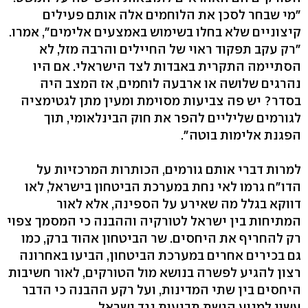
"מי שבחר לסכן את הלוחמים אלה אותם פעילים
קיצוניים שלא בחלו בשימוש באמצעים אלימים", אמרו.
"רק עקב תפקוד ראוי של החיילים והרבה מזל, לא
הסתיימה התקרית באבדות לצד הישראלי. אם היו
נהרגים שלושה או ארבעה לוחמים, אז המצב היה
בסדר? יש פה צביעות מסוימת ומעין מתן לגטימציה
לגורמים שליליים להפר את חוק הבינלאומי, תוך
הפגנת אלימות בוטה".
למרות דברי אותם גורמים, הכותרות המרכזיות על
הדו"ח גרמו לאי נחת במערכת הביטחון בישראל, לאו
דווקא בגלל מה שאירע על הספינה, אלא לאור
המתיחות בין ישראל לטורקיה וההבנה כי המסמך צפוי
רק להחריף את היחסים. שר הביטחון אהוד ברק, כמו
גם בכירים אחרים במערכת הביטחון, הביעו באחרונה
רצון להגיע לפשרה בנושא מול הטורקים, לאור חשיבות
היחסים בין שתי המדינות, ועל רקע ההבנה כי הדבר
עשוי למנוע הגשת תביעות נגד ישראל.