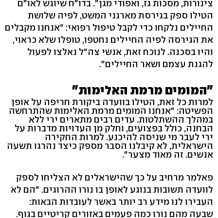
צינורות, מסכות גז, ואפודי מגן". בדו"ח שיוגש לאו"ם
הטילו ספק בגירסת מארגני המשט, לפיה שלושת
החיילים נלקחו כדי לקבל טיפול רפואי: "אנחנו מקבלים
את הגירסה לפיה החיילים נחטפו, טופלו שלא כראוי,
והיו בסכנה. לנוכח זאת, אנשי צה"ל נאלצו לפעול
להגנת עצמם ושאר החיילים".
"המומים מרמת האלימות"
למרות כל זאת, הטילו בוועדה ביקורת חריפה על אופן
הפשיטה: "אנחנו המומים מרמת האלימות שהתרחשה
במהלך ההשתלטות. עדים רבים מתארים ירי ללא
הבחנה, כולל בפצועים, וחלק מן העדויות מדברות על
ירי לעבר מי שניסה להיכנע. למרות החקירה
הישראלית, לא קיבלנו הסבר מספק כיצד נהרגו תשעה
אנשים. זה מאוד מצער".
פאלמר מרחיב על כך שהישראלים לא הצליחו לספק
לוועדה תשובות בנוגע לאופן בו נורו ההרוגים. "הם לא
העבירו לנו מידע רב יותר באשר לעובדות הבאות:
שבעה מהם נורו כמה פעמים באזורים קריטיים בגוף.