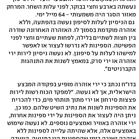
נעשתה בארבע וחצי בבוקר, לפני עלות השחר. המרחק
מאזור הסגר היה משמעותי - 64 מייל ימי.
גם הניסיון לעלות לסיפון נעשה בהפתעה, וללא
אזהרה מוקדמת בסמוך לו. האזהרה האחרונה שודרה
בין חצות לשתיים בלילה, לפחות שעתיים וחצי לפני
הפשיטה. הספינות לא נדרשו לעצור או לאפשר
למישהו לעלות על סיפונן. לא נעשה ניסיון לירות ירי
אזהרה או ירי סרק, במאמץ לשנות את התנהגות
הקברניטים".
בדו"ח נכתב כי ירי אזהרה מופיע בפקודה המבצע
הישראלית, אך לא נעשה. "למפקד הכוח רשות לירות
פצצות סירחון או ירי מתוך תותחי מים, כדי להכריח
את הספינות לשנות את נתיב השיט שלהם. כמו כן,
ניתן היה לעצור את הספינות על ידי ספינות אחרות,
ירי אזהרה באוויר ואמצעים נוספים. לא נעשה שימוש
באמצעים אלה, אלא שהיתה עלייה לספינות ללא
אזהרה ישירה בזמן שהספינות היו בתנועה. הוועדה