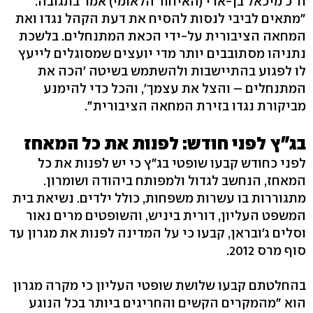
ח"כ מיכאל בן-ארי (האיחוד הלאומי) אמר בתגובה:
"מתאים לביבי לנסות להסיח את דעת הקהל נגדו ואת
המחאה הציבורית על-ידי הכאת המתנחלים. בלשכת
נתניהו מסתובבים יותר מדי יועצים שמסוגלים לייעץ
לו לפגוע בהתיישבות ולהשתמש בשיטה 'הכה את
המתנחלים – והצל את עצמך', והכל כדי להימנע
מביקורת נגדו בזירת המחאה הציבורית".
בג"ץ לפני חודש: לפנות את כל המאחז
לפני כחודש קבעו שופטי בג"ץ כי יש לפנות את כל
המאחז, הנחשב לגדול ולמפותח ביהודה ושומרון.
מתגוררות בו עשרות משפחות, כולל ילדים. נשיאת בית
המשפט העליון, דורית ביניש, והשופטים מרים נאור
וסלים ג'ובראן, קבעו כי על המדינה לפנות את מגרון עד
סוף מרס 2012.
בהחלטתם קבעו שלושת שופטי העליון כי מקרה מגרון
הוא "מהמקרים הקשים והחריגים ביותר בכל הנוגע