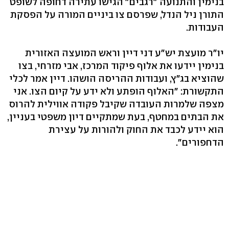
בנימין והתנועה "רגבים" הגישו עתירה דחופה לשופט
התורן ניל הנדל, שפרסם צו ביניים המורה על הפסקת
העבודות.
יו"ר מועצת יש"ע דני דיין וראש המועצה האזורית
בנימין יידעו את אלוף פיקוד המרכז, אבי מזרחי, בצו
שהוציא בג"ץ, ועבודות ההריסה הושהו. דיין אמר לכלי
התקשורת: "האלוף הופתע ולא ידע על קיום הצו. אני
מצפה שלמרות העובדה שקיבל פקודה אווילית להרוס
את הבתים במחטף, בעת שמתקיים דיון משפטי בעניין,
הוא יידע לכבד את החוק ולהורות על עצירת
הדחפורים".