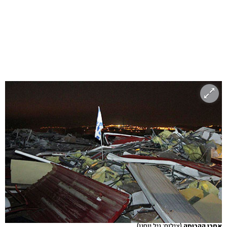
אחרי ההריסה
(צילום: גיל יוחנן)