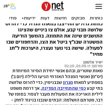
דרמה לילית ועצורים: נהרסו
בתי קבע במגרון
כוחות גדולים התייצבו במאחז הגדול כדי להרוס
שלושה מבני קבע, אולם צו ביניים שהציגו
התושבים שינה את התמונה. בהמשך הודיעה
המשטרה שבג"ץ ביטל את הצו, והדחפורים שבו
לפעולה. שישה בני נוער נעצרו, היערכות ל"תג
מחיר"
יאיר אלטמן
פורסם: 05.09.11, 02:20
מאות שוטרים, ובהם אנשי יחידת הסיור המיוחדת
(יס"מ) ואנשי המנהל האזרחי הגיעו הלילה (יום ב')
במפתיע למאחז
מגרון
שבבנימין, כדי להרוס שלושה
בתי קבע
כפי שהתחייבה המדינה
, אך דרמת משפט
לילית האריכה את הפעולות מעבר לצפוי. בסופו של
דבר, מטרתם הושלמה: הבתים שנבנו בניגוד לחוק -