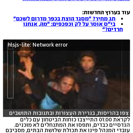
עוד בערוץ החדשות:
תג מחיר? "מסגד הוצת בכפר מדרום לשכם"
בי"ס אוסר על לק וכפכפים: "מה, אנחנו
חרדים?"
hlsjs-lite: Network error
צפו בהריסות, בגרירת העצורות ובתגובות התושבים
(צילום ועריכה: אלי מנדלבאום)
לקראת 01:00 התייצבו כוחות הביטחון עם כלים
הנדסיים כבדים, ותפסו את המתנחלים לא מוכנים.
עובדי המנהל פינו את תכולת שלושת הבתים, מסביבם