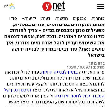
להקטין את חשבון החשמל
בלי לחזור לימי הביניים
אנחנו מתקלחים במים חמים, עולים במעלית,
מפעילים מזגן ומכבסים בגדים - צריך להודות:
כולנו מכורים לאנרגיה. ובכל זאת, אפשר לצמצם
את השימוש ועדיין לנהל אורח חיים מודרני. איך
עושים זאת? טור רביעי במדריך לבנייה ירוקה
בישראל
ברק גוזנר
פורסם: 10.09.11, 10:30
פרק האנרגיה
בתקן לבנייה ירוקה
, עוזר לנו לתכנן את
המבנה שלנו נכון יותר, לחיות בחללים בריאים יותר,
להתנהל בצורה חסכונית יותר ולקצץ עשרות אחוזים
בהוצאות חשמל. אז לאחר שגילינו כיצד
תיכנון נכון של
המבנה יכול לחסוך אנרגיה
ולהפוך אותו למקום שנעים
לשהות בו בכל ימות השנה, הפעם נבדוק כיצד אפשר