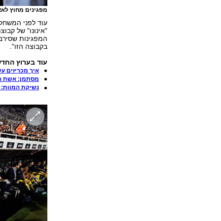
מפגינים מחוץ לאצ
עוד לפני המשחק 
"אינונו" של קבו
המפגינות שסירבה
בקבוצה הזו".
עוד בערוץ החדש
איך מכריזים על
מסתמן: אשת ה
נשיקת המוות: 