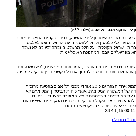
 ליד שחקני מכבי תל-אביב
(צילום: AFP)
שנערכה מחוץ לאצטדיון לפני המשחק, בכיכר טקסים התאספו מאות
נשאו דגלי פלסטין וקראו "להשמיד את ישראל, חופש לפלסטין",
רית, ישראל מקוללת". על חלק מהשלטים נכתב "לעולם לא נשכח
אימפריאליזם יובס, המהפכה האיסלאמית
 שאף רוצח ציוני ידרוך בארצנו", אמר אחד המפגינים, "לא משנה אם
 או אתלט. אנחנו דורשים לחתוך את כל הקשרים בין טורקיה למדינה
למשחק הגיעו אתמול אחר-הצהריים כ-20 אוהדי מכבי תל-אביב בהסעה מרוכזת
 של המשטרה המקומית. אנשי כוחות הביטחון המקומיים לא
יוו את האוהדים עד כניסתם ליציע המופרד באצטדיון. בסיום
למנוע חיכוך עם הקהל הטורקי, השוטרים המקומיים השאירו את
ים ביציע עד שאוהדי בשיקטאש התפזרו.
ה? כתבו לנו