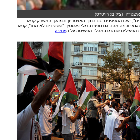
צטדיון (צילום: רויטרס)
ים", זעקו המפגינים. גם בתוך האצטדיון ובמהלך המשחק קראו
גנאי וכמה מהם גם נופפו בדגלי פלסטין. "השהידים לא מתו", קראו
הפעילים שנהרגו במהלך הפשיטה על ה
.
מרמרה