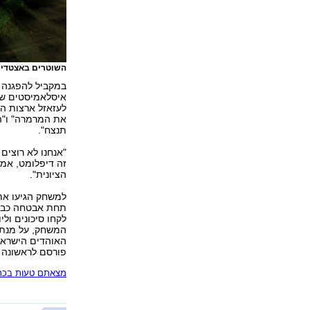
השוטרים באצטדיון
במקביל להפגנה 
איסלאמיסטים שם 
לעזאזל ארצות הב
את המרמרה" ו"ה
תנצח".
"אנחנו לא רוצים
זה דיפלומט, אמן
הציונית".
תחת אבטחה כבדה
לקחו סיכונים ול
המשחק, על מנת 
האוהדים הישראל
פורסם לראשונה 15.09.11, 23:48
מצאתם טעות בכתב