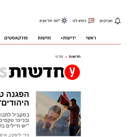
חדשות
מדיני
הפגנה טו
היהודים"
במקביל לתבוס
ובכיכר טקסים
"יש חיילים בק
גידי ליפקין, אי