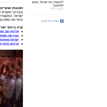
"להשמיד את ישראל, חופש
לפלסטין"
הפגנות ושערים:
צילום: AFP
ובבכיכר טקסים ש
ישראל. המשטרה 
והחרימה שלטים.
שתף בפייסבוק
קרע ביחסי ישרא
ארדואן שב ומאי
באירופה מפחדי
ישראל שותקת: 
ארדואן תוקף א