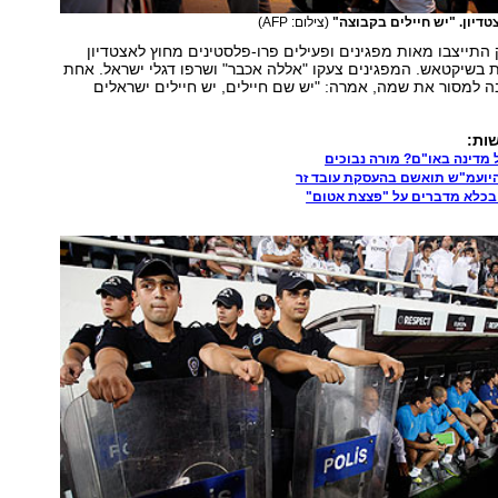
טדיון. "יש חיילים בקבוצה"
(צילום: AFP)
התייצבו מאות מפגינים ופעילים פרו-פלסטינים מחוץ לאצטדיון
צת בשיקטאש. המפגינים צעקו "אללה אכבר" ושרפו דגלי ישראל. אחת
 למסור את שמה, אמרה: "יש שם חיילים, יש חיילים ישראלים
ות:
 מדינה באו"ם? מורה נבוכים
יועמ"ש תואשם בהעסקת עובד זר
בכלא מדברים על "פצצת אטום"