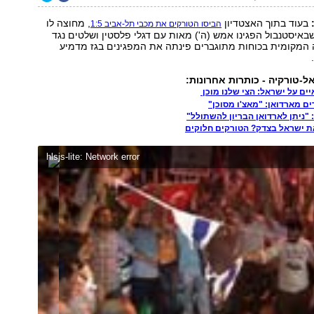
בעוד בתוך האצטדיון
, מחוצה לו
הביסו הטורקים את מכבי תל-אביב 1:5
באיסטנבול הפגינו אמש (ה') מאות עם דגלי פלסטין ושלטים נגד
המקומית בכוחות מתוגברים פינתה את המפגינים בגז מדמיע
ל-טורקיה - כותרות אחרונות:
ים על ישראל: הצי שלנו מוכן
ם מארדואן: "מאצ'ו מסוכן"
"ניתן לארדואן הבריון להשתולל"
ת ישראל בצדק? הטורקים חלוקים
hlsjs-lite: Network error