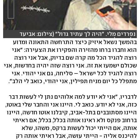
נפרדים מלי. "היה לך עתיד גדול" (צילום: אביעד
נלביצקי)
בהמשך נשאל איזיק כיצד התרחשה התאונה ומדוע
הוא וחברו ברחו מהזירה והפקירו את הצעירה: "אני
רוצה להגיד הכל מה קרה שם בדיוק, אבל אני רוצה
שכולם ישמעו את זה. אני רוצה שזה יהיה בחדשות, אני
רוצה להגיד לכל ישראל – סליחה, גם אני יהודי. אני
מתפלל כל יום מניח תפילין, אני יהודי, כואב לי הלב".
לדבריו, "אני לא יודע למה אלוהים נתן לי לעשות דבר
כזה, אני לא יודע. כואב לי. היינו אני והחבר שלי באוטו,
היינו מסתובבים בתל-אביב, קיבלנו אוטו חדשה, היינו
ברחוב פנקס ולא ראינו אותה בכלל, בכלל, אם ראיתי
אותה, אם הייתי יכול לעשות ברקס, משהו, שלא
להיכנס אליה - הייתי עושה, אבל ראיתי אותה רק