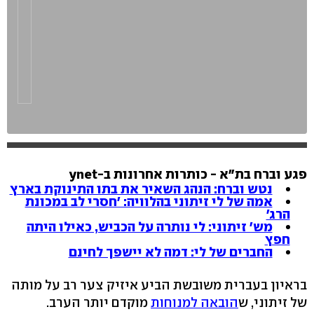
פגע וברח בת"א - כותרות אחרונות ב-ynet
נטש וברח: הנהג השאיר את בתו התינוקת בארץ
אמה של לי זיתוני בהלוויה: 'חסרי לב במכונת
הרג'
מש' זיתוני: לי נותרה על הכביש, כאילו היתה
חפץ
החברים של לי: דמה לא יישפך לחינם
בראיון בעברית משובשת הביע איזיק צער רב על מותה
של זיתוני, ש
הובאה למנוחות
מוקדם יותר הערב.