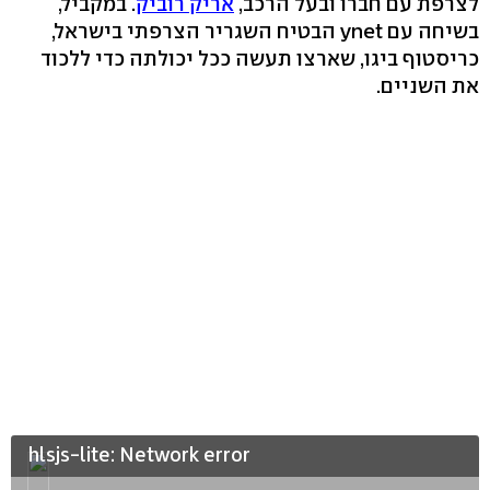
לצרפת עם חברו ובעל הרכב,
אריק רוביק
. במקביל,
בשיחה עם ynet הבטיח השגריר הצרפתי בישראל,
כריסטוף ביגו, שארצו תעשה ככל יכולתה כדי ללכוד
את השניים.
hlsjs-lite: Network error