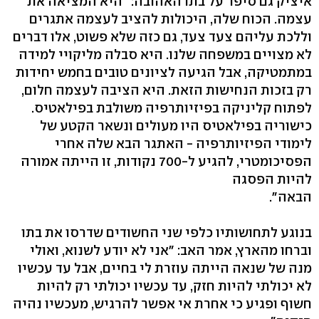
איציק גם סיפר על בתו האהובה: "היא המציאה את
עצמה. הכוח שלה, היכולות להציב לעצמה אתגרים
וללכת עליהם צעד צעד, גם כזה שלא פשוט, אלו דברים
לא מצויים במשפחה שלנו. היא סבלה מליקויי למידה
במתמטיקה, אבל הגיעה לציונים טובים בחמש יחידות
רק בזכות הנחישות הזאת. היא הציבה לעצמה חלום,
לפתוח קליניקה בפיזיותרפיה משולבת בפילאטיס.
כישוריה בפילאטיס היו מעולים ונשאר הקטע של
לימודי הפיזיותרפיה - האתגר הבא שלה אחרי
הפסיכומטרי, להגיע ל-700 נקודות, זו הייתה אמורה
להיות הפסגה
הבאה".
בנוגע לתחושותיו כלפי שני החשודים שדרסו את בתו
וברחו מהארץ, אמר האב: "אני לא יודע לשנוא, ואולי
מנה של שנאה הייתה עוזרת לי בחיים, אבל עד עכשיו
לא יכולתי להיות חזק, עד עכשיו יכולתי רק להיות
חשוף ופגיע כי אחרת אי אפשר להרגיש, מעכשיו נהיה