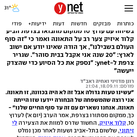
דורס לי זיתוני: 'סליחה, לא
יודע אם אשוב לישראל'
בשיחה עם ערוץ 10 ממקום מחבואו בצרפת הביע
קלוד איזיק צער רב על התאונה ואמר כי "זה סוף
העולם בשבילנו", אך הודה שאינו יודע אם ישוב
לארץ: "20 שנה אני אקבל בבית סוהר". שגריר
צרפת ל-ynet: "נספק את כל הסיוע כדי שהצדק
ייעשה"
רונן מדזיני ואחיה ראב"ד
פורסם: 18.09.11, 21:04
"עשינו טעות גדולה אבל זה לא היה בכוונה, זו תאונה.
אני רוצה שהמשפחה של הבחורה יידעו שזו הייתה
תאונה. אנחנו נשארים עם זה עד סוף החיים שלנו" -
כך, ממקום מסתורו בצרפת, אמר הערב (יום א') לערוץ
10,
קלוד איזיק
, החשוד שדרס למוות את הצעירה
לי
זיתוני
, שלשום בתל-אביב ושעות לאחר מכן נמלט