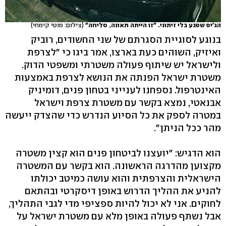
הג'יפ שפגע בלי זיתוני. "זו הייתה תאונה, סליחה"
(צילום: מוטי קימחי)
בנוגע לסוגיית הסגרתם של שני החשודים, רוביק
ואיזיק, השוהים כעת בארצו, אמר ביגו כי "לצרפת
ולישראל יש שיתוף פעולה משטרתי ומשפטי הדוק.
משטרת ישראל הפנתה את הנושא לצרפת באמצעות
האינטרפול. נספחנו לענייני בטחון פנים, דומיניק
אבנאטי, נמצא בקשר עם משטרת צרפת וישראל
במטרה לספק את כל הסיוע הנדרש כדי שהצדק ייעשה
מהר ככל הניתן".
הוא הדגיש: "יועצנו לביטחון פנים הוא קצין משטרה
מקצוען מהדרגה הראשונה. הוא בקשר עם המשטרה
הישראלית והצרפתית והוא עושה כמיטב יכולתו
להניע את ההליך הדרוש באופן דיסקרטי ובהתאם
לחוקים. אני לא יכול להיות ספציפי מדי לגבי התהליך,
אבל נשתף פעולה באופן מלא עם משטרת ישראל על