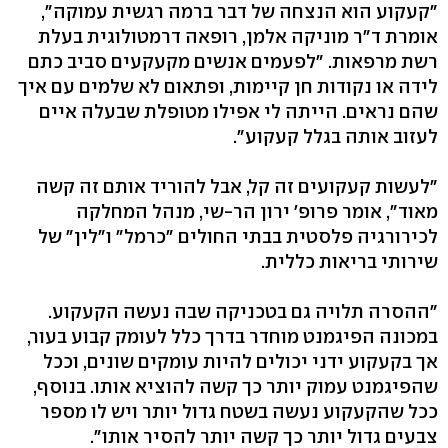
"קעקוע הוא הנצחה של דבר ברמה רגשית עמוקה",
אומרת ד"ר מוניקה אלמן, רופאה דרמטולוגית בעלת
רשת מרפאות. "לפעמים אנשים מקעקעים סביב כתם
לידה או נקודות חן קיימות, ופתאום לא שלמים עם איך
שהם נראים. הייתה לי אפילו מטופלת שבעלה איים
לעזוב אותה בגלל קעקוע".
"לעשות קעקועים זה קל, אבל להוריד אותם זה קשה
מאוד", אומר פרופ' ירון הר-שי, מנהל המחלקה
לכירורגיה פלסטית בבתי החולים "כרמל" ו"לין" של
שירותי בריאות כללית.
"ההסרה תלויה גם בטכניקה שבה נעשה הקעקוע.
במכונה הפיגמנט מוחדר בדרך כלל לעומק קבוע בעור,
אך בקעקוע ידני יכולים להיות עומקים שונים, וככל
שהפיגמנט עמוק יותר כך קשה להוציא אותו. בנוסף,
ככל שהקעקוע נעשה בשטח גדול יותר ויש לו מספר
צבעים גדול יותר כך קשה יותר להסיר אותו".