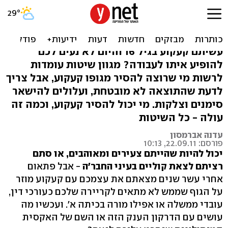
שיוף עור, ניתוח, או לייזר: איך
מסירים קעקועים?
עשיתם קעקוע בגיל 16 והיום לא נעים לכם
להופיע איתו לעבודה? מגוון שיטות עומדות
לרשות מי שרוצה להסיר מגופו קעקוע, אבל צריך
לדעת שהתוצאה לא מובטחת, ועלולים להישאר
סימנים וצלקות. מי יכול להסיר קעקוע, וכמה זה
עולה - כל השיטות
עדנה אברמסון
פורסם: 22.09.11, 10:13
יכול להיות שהייתם צעירים ומאוהבים, או סתם
רציתם לצאת קוליים בעיני החבר'ה
- אבל פתאום
אחרי עשר שנים מצאתם את עצמכם עם קעקוע מוזר
על הגוף שממש לא מתאים לקריירה שלכם כעורכי דין,
עובדי ממשלה או אפילו מורה בכיתה א'. ועכשיו מה
עושים עם הדרקון הענק הזה או השם של האקסית