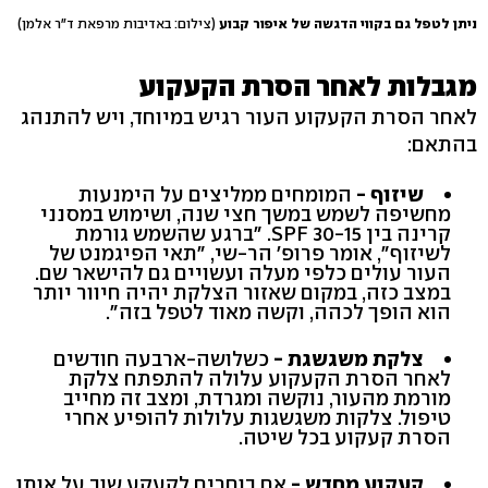
ניתן לטפל גם בקווי הדגשה של איפור קבוע
(צילום: באדיבות מרפאת ד"ר אלמן)
מגבלות לאחר הסרת הקעקוע
לאחר הסרת הקעקוע העור רגיש במיוחד, ויש להתנהג
בהתאם:
שיזוף -
המומחים ממליצים על הימנעות
מחשיפה לשמש במשך חצי שנה, ושימוש במסנני
קרינה בין 30-15 SPF. "ברגע שהשמש גורמת
לשיזוף", אומר פרופ' הר-שי, "תאי הפיגמנט של
העור עולים כלפי מעלה ועשויים גם להישאר שם.
במצב כזה, במקום שאזור הצלקת יהיה חיוור יותר
הוא הופך לכהה, וקשה מאוד לטפל בזה".
צלקת משגשגת -
כשלושה-ארבעה חודשים
לאחר הסרת הקעקוע עלולה להתפתח צלקת
מורמת מהעור, נוקשה ומגרדת, ומצב זה מחייב
טיפול. צלקות משגשגות עלולות להופיע אחרי
הסרת קעקוע בכל שיטה.
קעקוע מחדש -
אם בוחרים לקעקע שוב על אותו