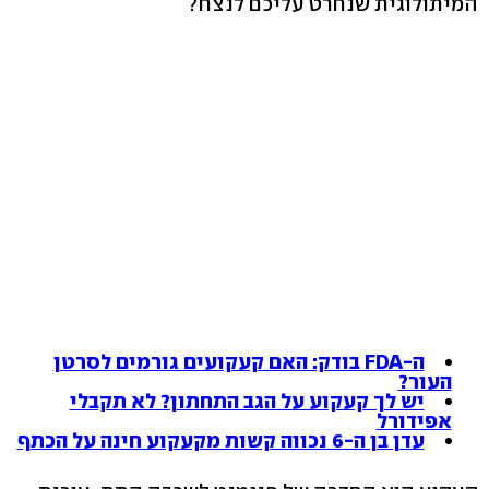
המיתולוגית שנחרט עליכם לנצח?
ה-FDA בודק: האם קעקועים גורמים לסרטן
העור?
יש לך קעקוע על הגב התחתון? לא תקבלי
אפידורל
עדן בן ה-6 נכווה קשות מקעקוע חינה על הכתף