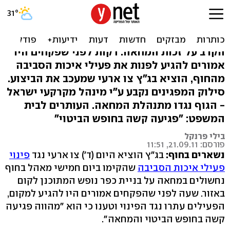
ברגע האחרון: בג"ץ עיכב פינוי
מאהל נחשולים
הקרב על זכות המחאה: דקות לפני שפקחים היו
אמורים להגיע לפנות את פעילי איכות הסביבה
מהחוף, הוציא בג"ץ צו ארעי שמעכב את הביצוע.
סילוק המפגינים נקבע ע"י מינהל מקרקעי ישראל
- הגוף נגדו מתנהלת המחאה. העותרים לבית
המשפט: "פגיעה קשה בחופש הביטוי"
בילי פרנקל
פורסם: 21.09.11, 11:51
נשארים בחוף:
בג"ץ הוציא היום (ד') צו ארעי נגד
פינוי
פעילי איכות הסביבה
שהקימו ביום חמישי מאהל בחוף
נחשולים במחאה על בניית כפר נופש המתוכנן לקום
באזור. שעה לפני שהפקחים אמורים היו להגיע למקום,
הפעילים עתרו נגד הפינוי וטענו כי הוא "מהווה פגיעה
קשה בחופש הביטוי והמחאה".