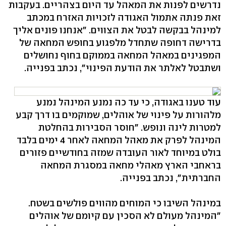
נדרשים לפנות את המאהל עד היום בצהריים. בעקבות
זאת פנתה אתמול האגודה לזכויות האזרח במכתב
למינהל בבקשה לבטל את הצווים. "אנחנו פונים אליך
בדרישה דחופה שתחדל מלפגוע בחופש המחאה של
המפגינים במאהל המחאה בממוקם בחוף נחושלים
ושתבטל לאלתר את הודעת הפינוי", נכתב בפנייה.
עוד טענו באגודה, כי עד כה נמנע המינהל נמנע
מלהורות על פינוי של אוהלים, שמוקמים בו דרך קבע
למטרות לינה ונופש. "חוסר הסבירות בהחלטת
המינהל לפרק את מאהל המחאה לאחר 4 ימים בלבד
בולט במיוחד לאור העובדה שמזה בחודשיים פזורים
בראחבי הארץ מאהלי מחאה במסגרת המחאה
החברתית", נכתב בפנייה.
במינהל השיבו כי המוחים מהווים פולשים בשטח.
"המינהל מעולם לא הסכין עם קיומם של אוהלים