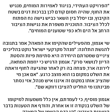
"הפרויקט העתידי, בניגוד לאמירות המוחים, מנגיש
את החוף, שהיה חסום קודם לכן בברכות דגים בשטח
הקיבוץ, ובו יסלל בין השאר כביש גישה נח הפתוח
לכלל הציבור. התוכנית משפרת את נגישות הציבור
הרחב אל הים ולא כפי שטוענים המוחים".
שי אגמון, מהפעילים שהקימו את המאהל, אמר בתגובה
להגשת התלונה: "מנהל מקרקעי ישראל נוקט בהליכים
ציניים שמטרתם היחידה היא סתימת פיות והסטת
הדיון לנושאי סרק". אגמון הדגיש כי יוזמת המחאה,
לירונה ארד, פצחה בה רק לאחר שהגיעה לחוף וראתה
את השלט במקום בו הוא מוצב כרגע. "אם אכן מי
שהציב אותו במקום זה איננו איש מנהל, אזי נסתר
מבינתנו מי החליט להציבו דווקא שם".
אגמון מוסיף, כי לעמדתם, אין כלל משמעות למיקומו
של השלט בנקודה זו או אחרת, והודף את הטענות בדבר
הטעיית הציבור: "הן בדף הרשמי של המאבק