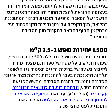
בפייסבוק, הן בדף שקורא להקמת מאהל המחאה, הן
בעצומה הקוראת להצלת החוף והן באתר האינטרנט
הרשמי של המאבק, מופיעה תוכנית הבינוי המתוכננת
במלואה, תוך הקפדה על ציון גבולות הקו הכחול, ועל
מרחק מן החוף בהתאם לתקנות חוק הסביבה
החופית".
1,500 יחידות נופש ב-2.5 ק"מ
תוכנית כפר נופש נחשולים כוללת 500 יחידות נופש,
שעתידות לקום על שטח של 190 דונם מצפון מזרח
לקיבוץ, בשטח של בריכות הדגים ובסמוך לגן הלאומי
תל דור. היא זכתה בעבר להתנגדות נחרצת מצד ארגוני
הסביבה והמשרד להגנת הסביבה, מחשש לפגיעה
מיותרת בטבע,
ונדחתה בוועדה לנושאים תכנוניים
עקרוניים
(הוולנת"ע). עם זאת,
המועצה הארצית
לתכנון ובנייה הפכה את ההחלטה
ואישרה את
התוכנית לפני כחצי שנה.