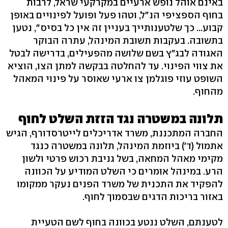
באינם אוהל נופש ארעיים במקרקעי שראל, לרבות
בחוף הספציפי הנ"ל, וטהו פעל ופועל לפינויים באופן
קבוע... כך שלטענותייך בעניין זה אין כל בסיס", נטען
בתשובה. בעקבות תשובת המינהל, עתרה הבוקר
האגודה לבג"ץ בשם שלושה מהפעילים, בדרישה לבטל
את צווי הפינוי. עד להחלטה בבקשה למתן הצו, הוציא
השופט עוזי פוגלמן צו ארעי שאוסר על פינוי המאהל
מהחוף.
תלונה במשטרה נגד הזזת השלט לחוף
החברה המתכננת, משרד אדריכלים לייטרסדורף, הגיש
אתמול (ד') ביוזמת המינהל, תלונה במשטרה כנגד
מקימי מאהל המחאה, בשל גניבת רכוש פרטי ולשון
הרע. במינהל אומרים כי השלט המודיע על הכוונה
להפקיד את התכנית של משרד הפנים נעקר ממקומו
באזור בריכות הדגים שבסמוך לחוף.
לטענתם, השלט ננטע בכוונה בחוף לשם הטעיית