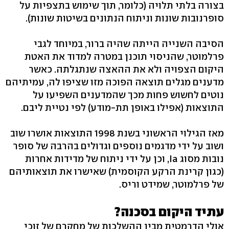
בצורה בלתי תלויה (כלומר, תוך שימוש בתצפיות על
סופרנובות שונות וניתוח הנתונים בשיטות שונות).
הסיבה השנייה הייתה שהיה ברור, במיוחד לגבי
פרלמוטר, שהניסוי תוכנן במטרה למדוד את האטת
היקום הצפויה ולא את ההאצה שנתגלתה. כאשר
מדענים מגלים תוצאה הפוכה מזו שציפו לה, עמיתיהם
נוטים לחשוש פחות מכך שהמדענים השפיעו על
התוצאות (אפילו באופן תת-מודע) לפי נטיית ליבם.
מאז הגילוי הראשוני בשנת 1998 התוצאות אושרו שוב
ושוב על ידי מדגמים נוספים וגדולים בהרבה של סופר
נובות מסוג Ia, וכן על ידי ניתוח של מדידות אחרות
(כגון קרינת הרקע הקוסמית) שאישרו את תוצאותיהם
של פרלמוטר, שמידט וריס.
עתיד היקום בסכנה?
אולי הדרמטית מבין ההשלכות של מחקרם של זוכי