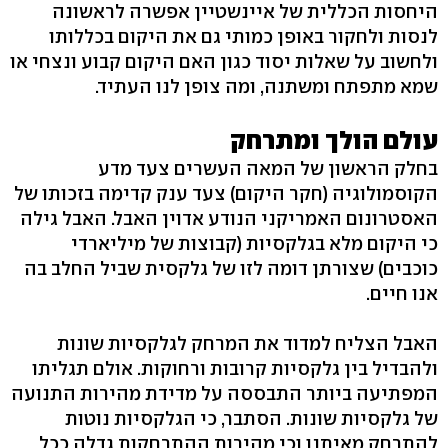
היחסות הכללית של איינשטיין אפשרה לראשונה
לנסות ולחקור באופן כמותי גם את היקום בכללותו
ולחשוב על שאלות יסוד כגון האם היקום קבוע ונצחי או
שמא מתפתח ומשתנה, ומה צופן לנו העתיד.
עולם הולך ומתרחק
בחלק הראשון של המאה העשרים צעד מדע
הקוסמולוגיה (חקר היקום) צעד ענק קדימה בזכותו של
האסטרונום האמריקני הנודע אדוין האבל. האבל גילה
כי היקום מלא בגלקסיות (קבוצות של מיליארדי
כוכבים) שצורתן דומה לזו של גלקסית שביל החלב בה
אנו חיים.
האבל הצליח למדוד את המרחק לגלקסיות שונות
ולהבדיל בין גלקסיות קרובות ורחוקות. אולם תגליתו
המפתיעה ביותר התבססה על מדידת מהירות התנועה
של גלקסיות שונות. הסתבר, כי הגלקסיות נוטות
להתרחק מאיתנו וכי מהירות ההתרחקות גדלה ככל