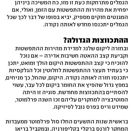
הנמלים מתרחקות כעת זו מזו, כח המשיכה ביניהן
יפחית את מהירות ההתפשטות עם הזמן, ואולי, אם
המגנטים חזקים מספיק, יביא בסופו של דבר לכך שכל
הנמלים יתכנסו מחדש לאותה נקודה.
ההתכווצות הגדולה?
ובחזרה ליקום שלנו: למדידת מהירות ההתפשטות
וקביעת קצב ההאטה חשיבות אדירה – אם נוכל
להוכיח כי קצב ההתפשטות היקום הולך ומואט, יתכן
כי בעתיד תעצר ההתפשטות לחלוטין וכל הגלקסיות
יתכנסו חזרה לאותה נקודה. היקום, שהחל, כך מניחים,
במפץ גדול שהפיץ את החומר ביקום לכל עבר, עשוי
להסתיים בהתכווצות מחודשת. סוגיה זו היתה
המוטיבציה למחקרים עליהם זכו השנה פרלמוטר,
שמידט וריס בפרס נובל לפיזיקה.
בראשית שנות התשעים החלו סול פרלמוטר ממעבדות
המחקר לורנס ברקלי בקליפורניה, ובמקביל בריאן