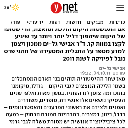
נובל לפיזיקה: האם היקום
עתיד להיקרע לגזרים?
אם התפשטות היקום הולכת ומואצת, הרי שסופו
של היקום שיהפוך דליל יותר ויותר עד שיגיע
לקצו במוות קר. ד"ר אבישי גל-ים ממכון ויצמן
למדע מספר על התגלית המסעירה של חתני פרס
נובל לפיזיקה לשנת 2011
אבישי גל-ים
פורסם: 04.10.11, 19:22
מאז שחר ההיסטוריה תוהים בני האדם המסתכלים
בשמי הלילה הנוצצים לגבי היקום – גודלו, מיקומנו
בתוכו ומה צופן לנו העתיד. במשך מאות ואלפי שנים
העסיקו נושאים אלו אנשי דת, סופרים, משוררים
ואמנים ולצידם את ראשוני המדענים והאסטרונומים –
בבבל, ביוון, במצרים, בתרבויות המזרח הרחוק – כמעט
לכל ציביליזציה אנושית יש מסורת משלה לגבי גרמי