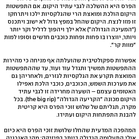
הפרס היא ההשלכה לגבי עתיד היקום. אם התפשטות
היקום הולכת ומואצת הרי שהגלקסיות ילכו ויתרחקו
זו מזו לנצח. היקום שהחל במפץ גדול לא ישוב ויתכנס
("המעיכה הגדולה") אלא ילך ויהפוך לדליל וקר יותר
ויותר, יווצרו בו פחות ופחות כוכבים חדשים וסופו למות
"מוות קר".
אפשרות ספקולטיבית שהועלתה אף מניחה כי מהירות
ההתפשטות תמשיך ותגדל עוד ועוד, עד שההתפשטות
המואצת תקרע את הגלקסיות לגזרים, ולאחריהן גם
את מערכות השמש, הכוכבים, כוכבי הלכת ואפילו
האטומים עצמם – השערה מחרידה זו לגבי עתיד
היקום מכונה "הקריעה הגדולה" (the big rip). בכל
מקרה, תגליתם של שלוש זוכי הפרס היא קריטית
להבנת התפתחות היקום ועתידו.
המהפכה המדעית שהחלו שלושת זוכי הפרס היא כיום
אולי התעלומה הגדולה ביותר בפיזיקה: מהי האנרגיה