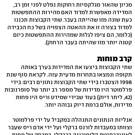
מכיון שהאור מגלקסיות רחוקות נפלט לפני זמן רב,
המדידה מאפשרת למדוד האם מהירות ההתפשטות
כעת שונה מזו שהייתה בעבר. שתי הקבוצות תכננו
למדוד בצורה זו את ההאטה הצפויה בשל כח הכבידה
(כלומר, הם ציפו לגלות שמהירות ההתפשטות כיום
קטנה יותר מזו שהיתה בעבר הרחוק).
קרב מוחות
שתי הקבוצות ביצעו את המדידות בערך באותה
תקופה ונמצאו בתחרות מדעית עזה. לקראת סוף שנת
1998 הצטברו בידי שתי הקבוצות נתונים רבים: בידי
פרלמוטר היו מדידות של מספר רב יותר של סופרנובות
(42, ליתר דיוק) בעוד שבידי שמידט וריס היו פחות
מדידות, אולם ברמת דיוק גבוהה יותר.
אנליזת הנתונים התנהלה במקביל על ידי פרלמוטר
וצוותו במעבדות לורנס ברקלי ועל ידי אדם ריס שעבר
לאוניברסיטת קליפורניה בברקלי, במרחק של פחות