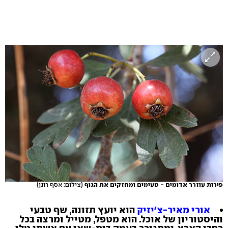
פירות עוזרר אדומים - טעימים ומחזקים את הגוף
(צילום: אסף רונן)
אורי מאיר-צ'יזיק
הוא יועץ תזונה, שף טבעי
והיסטוריון של אוכל. הוא מטפל, מטייל ומרצה בכל