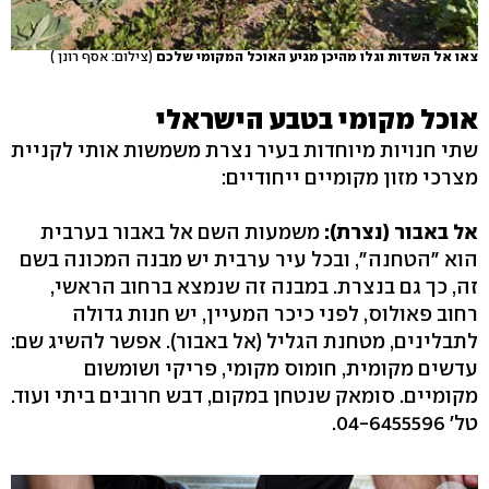
צאו אל השדות וגלו מהיכן מגיע האוכל המקומי שלכם
(צילום: אסף רונן )
אוכל מקומי בטבע הישראלי
שתי חנויות מיוחדות בעיר נצרת משמשות אותי לקניית
מצרכי מזון מקומיים ייחודיים:
אל באבור (נצרת):
משמעות השם אל באבור בערבית
הוא "הטחנה", ובכל עיר ערבית יש מבנה המכונה בשם
זה, כך גם בנצרת. במבנה זה שנמצא ברחוב הראשי,
רחוב פאולוס, לפני כיכר המעיין, יש חנות גדולה
לתבלינים, מטחנת הגליל (אל באבור). אפשר להשיג שם:
עדשים מקומית, חומוס מקומי, פריקי ושומשום
מקומיים. סומאק שנטחן במקום, דבש חרובים ביתי ועוד.
טל' 04-6455596.