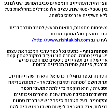
עצי הזית העתיקים הנמצאים סביב המושב, שגילם נע
בין 200 ל-400 שנה. עצים אלו מגודלים בחקלאות בעל
ללא השקייה או ריסוס כלשהו.
משפחות מוזמנות, בתאום מראש, לסיור מודרך בבית
הבד במהלך חול המועד סוכות.
לפרטים:
http://www.rishlakish.com/
הטחנה בנחף
- כמעט בכל כפר ערבי המכבד את עצמו
יש עדיין טחנה. הטחנה הזו נועדה במקור לטחון קמח
אך יש לה גם תפקידים נוספים כמו הכנת פריקי
ובורגול, פיתות, טחינת תבלינים וכדומה.
הטחנה בכפר נחף ליד כרמיאל היא חדשה וייחודית.
תחת השם "מטחנת וטאבון אלבלאד - לתזונה בריאה
וטבעית", היא הוקמה כדי לתת לתושבי הכפר
והישובים בסביבה משהו שונה, מוצרים איכותיים
ומקומיים. בעל הטחנה סיפר לי שיש הרבה טחנות
רגילות, אבל הוא רצה לעשות משהו כמו שהיה להם